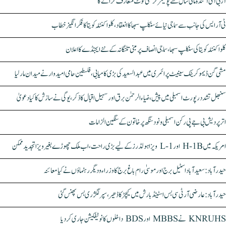
آر بی آئی آئندہ مالی سال سے پولیمر کرنسی نوٹ متعارف کرائے گا
ٹی آر ایس کی جانب سے سماجی نیائے سنکلپ سبھا کا انعقاد، کلواکنٹلہ کویتا کا فکر انگیز خطاب
کلواکنٹلہ کویتا کی سنکلپ سبھا، سماجی انصاف پر مبنی تلنگانہ کے نئے ایجنڈے کا اعلان
مشی گن ڈیموکریٹک سینیٹ پرائمری میں عبدالسعید کی بڑی کامیابی، فلسطین حامی امیدوار نے میدان مار لیا
سنبھل تشدد رپورٹ اسمبلی میں پیش، ضیاء الرحمٰن برق اور سہیل اقبال کا ذکر، یوگی نے سازش کا کیا دعویٰ
اتر پردیش بی جے پی رکن اسمبلی ونود سنگھ پر خاتون کے سنگین الزامات
امریکہ میں H-1B اور L-1 ویزا ہولڈرز کے لیے بڑی راحت، اب ملک چھوڑے بغیر ویزا تجدید ممکن
حیدرآباد: سعیدآباد اسٹیل برج اور موسیٰ رام باغ برج کا وزراء و دیگر رہنماؤں نے کیا معائنہ
حیدرآباد: عارضی آر ٹی سی بس اسٹینڈ بارش میں کیچڑ کا ڈھیر، سپر لگژری بس پھنس گئی
KNRUHS نے MBBS اور BDS داخلوں کا نوٹیفکیشن جاری کر دیا