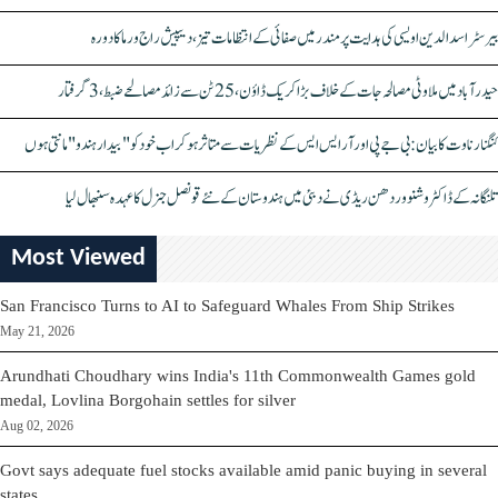
بیرسٹر اسدالدین اویسی کی ہدایت پر مندر میں صفائی کے انتظامات تیز، دیپیش راج ورما کا دورہ
حیدرآباد میں ملاوٹی مصالحہ جات کے خلاف بڑا کریک ڈاؤن، 25 ٹن سے زائد مصالحے ضبط، 3 گرفتار
کنگنا رناوت کا بیان: بی جے پی اور آر ایس ایس کے نظریات سے متاثر ہو کر اب خود کو "بیدار ہندو" مانتی ہوں
تلنگانہ کے ڈاکٹر وشنو وردھن ریڈی نے دبئی میں ہندوستان کے نئے قونصل جنرل کا عہدہ سنبھال لیا
Most Viewed
San Francisco Turns to AI to Safeguard Whales From Ship Strikes
May 21, 2026
Arundhati Choudhary wins India's 11th Commonwealth Games gold
medal, Lovlina Borgohain settles for silver
Aug 02, 2026
Govt says adequate fuel stocks available amid panic buying in several
states