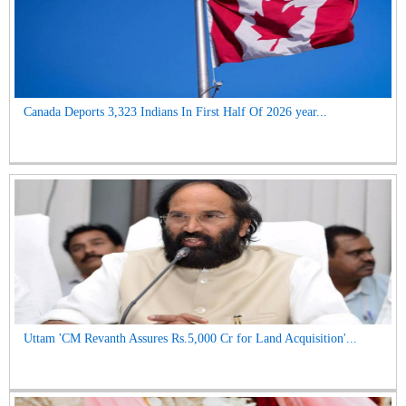
Canada Deports 3,323 Indians In First Half Of 2026 year...
Uttam 'CM Revanth Assures Rs.5,000 Cr for Land Acquisition'...