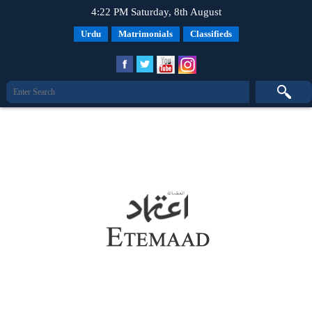
4:22 PM Saturday, 8th August
Urdu
Matrimonials
Classifieds