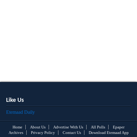
Like Us
Etemaad Daily
Home
About Us
Advertise With Us
All Polls
Epaper
Archives
Privacy Policy
Contact Us
Download Etemaad App