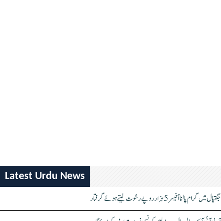
Latest Urdu News
جگتیال میں گرام پالنا آفیسر 5 ہزار روپے رشوت لیتے ہوئے گرفتار