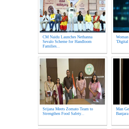
CM Naidu Launches Nethanna
Woman l
Sevalo Scheme for Handloom
'Digital
Families...
Srijana Meets Zomato Team to
Man Get
Strengthen Food Safety...
Banjara