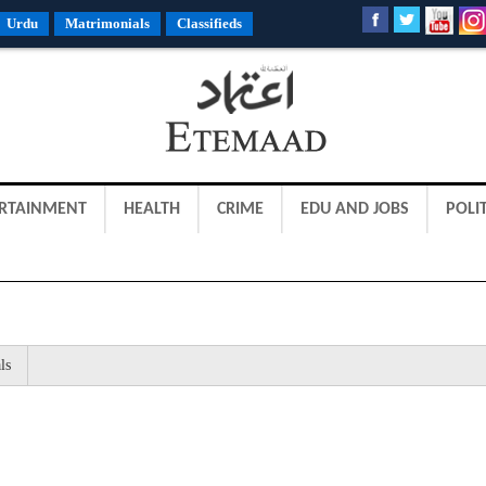
Urdu
Matrimonials
Classifieds
RTAINMENT
HEALTH
CRIME
EDU AND JOBS
POLIT
ls