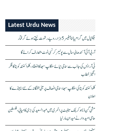
Latest Urdu News
جگتیال میں گرام پالنا آفیسر 5 ہزار روپے رشوت لیتے ہوئے گرفتار
آر بی آئی آئندہ مالی سال سے پولیمر کرنسی نوٹ متعارف کرائے گا
ٹی آر ایس کی جانب سے سماجی نیائے سنکلپ سبھا کا انعقاد، کلواکنٹلہ کویتا کا فکر
انگیز خطاب
کلواکنٹلہ کویتا کی سنکلپ سبھا، سماجی انصاف پر مبنی تلنگانہ کے نئے ایجنڈے کا
اعلان
مشی گن ڈیموکریٹک سینیٹ پرائمری میں عبدالسعید کی بڑی کامیابی، فلسطین
حامی امیدوار نے میدان مار لیا