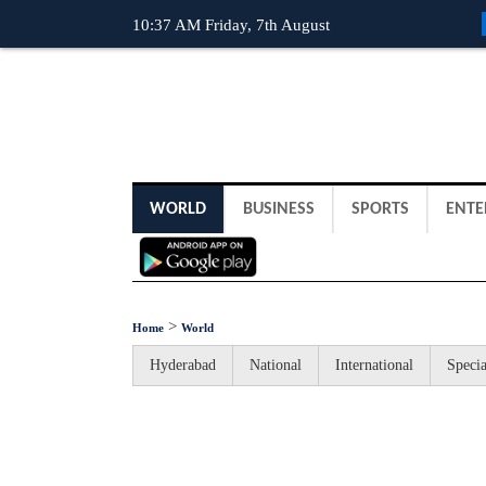
10:37 AM Friday, 7th August
WORLD
BUSINESS
SPORTS
ENTE
>
Home
World
Hyderabad
National
International
Specia