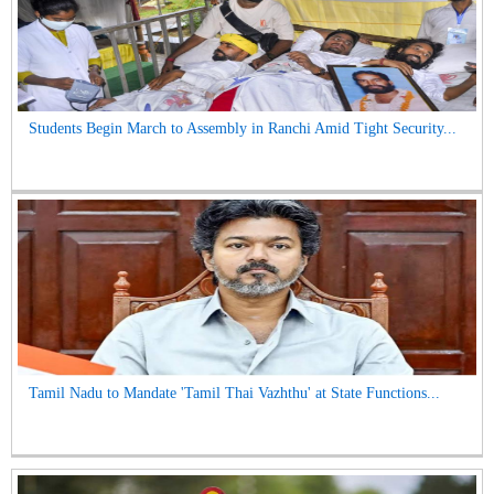
Students Begin March to Assembly in Ranchi Amid Tight Security...
Tamil Nadu to Mandate 'Tamil Thai Vazhthu' at State Functions...