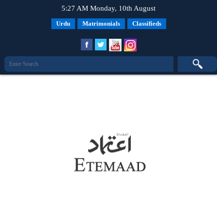
5:27 AM Monday, 10th August
Urdu
Matrimonials
Classifieds