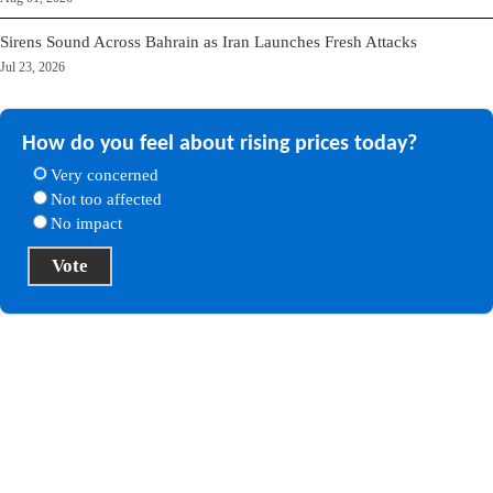
Sirens Sound Across Bahrain as Iran Launches Fresh Attacks
Jul 23, 2026
How do you feel about rising prices today?
Very concerned
Not too affected
No impact