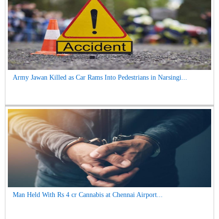
Army Jawan Killed as Car Rams Into Pedestrians in Narsingi...
Man Held With Rs 4 cr Cannabis at Chennai Airport...