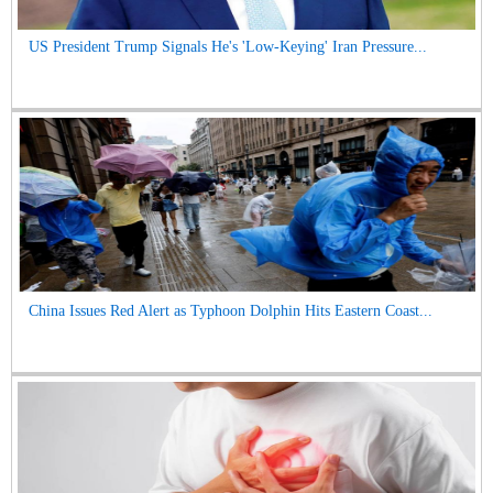
US President Trump Signals He's 'Low-Keying' Iran Pressure...
China Issues Red Alert as Typhoon Dolphin Hits Eastern Coast...