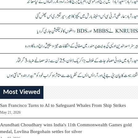
حیدرآباد: سعیدآباد اسٹیل برج اور موسیٰ رام باغ برج کا وزراء و دیگر رہنماؤں نے کیا معائنہ
حیدرآباد: عارضی آر ٹی سی بس اسٹینڈ بارش میں کیچڑ کا ڈھیر، سپر لگژری بس پھنس گئی
KNRUHS نے MBBS اور BDS داخلوں کا نوٹیفکیشن جاری کر دیا
بیرسٹر اسدالدین اویسی کی ہدایت پر مندر میں صفائی کے انتظامات تیز، دیپیش راج ورما کا دورہ
حیدرآباد میں ملاوٹی مصالحہ جات کے خلاف بڑا کریک ڈاؤن، 25 ٹن سے زائد مصالحے ضبط، 3 گرفتار
کنگنا رناوت کا بیان: بی جے پی اور آر ایس ایس کے نظریات سے متاثر ہو کر اب خود کو "بیدار ہندو" مانتی ہوں
Most Viewed
San Francisco Turns to AI to Safeguard Whales From Ship Strikes
May 21, 2026
Arundhati Choudhary wins India's 11th Commonwealth Games gold
medal, Lovlina Borgohain settles for silver