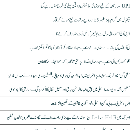
UPI صارفین کے لیے بڑی خبر، ڈیجیٹل ادائیگی پہلے کی طرح مفت رہے گی
جگتیال میں گرام پالنا آفیسر 5 ہزار روپے رشوت لیتے ہوئے گرفتار
آر بی آئی آئندہ مالی سال سے پولیمر کرنسی نوٹ متعارف کرائے گا
ٹی آر ایس کی جانب سے سماجی نیائے سنکلپ سبھا کا انعقاد، کلواکنٹلہ کویتا کا فکر انگیز خطاب
کلواکنٹلہ کویتا کی سنکلپ سبھا، سماجی انصاف پر مبنی تلنگانہ کے نئے ایجنڈے کا اعلان
مشی گن ڈیموکریٹک سینیٹ پرائمری میں عبدالسعید کی بڑی کامیابی، فلسطین حامی امیدوار نے میدان مار لیا
سنبھل تشدد رپورٹ اسمبلی میں پیش، ضیاء الرحمٰن برق اور سہیل اقبال کا ذکر، یوگی نے سازش کا کیا دعویٰ
اتر پردیش بی جے پی رکن اسمبلی ونود سنگھ پر خاتون کے سنگین الزامات
امریکہ میں H-1B اور L-1 ویزا ہولڈرز کے لیے بڑی راحت، اب ملک چھوڑے بغیر ویزا تجدید ممکن