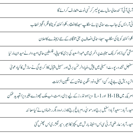
آر بی آئی آئندہ مالی سال سے پولیمر کرنسی نوٹ متعارف کرائے گا
ٹی آر ایس کی جانب سے سماجی نیائے سنکلپ سبھا کا انعقاد، کلواکنٹلہ کویتا کا فکر انگیز خطاب
کلواکنٹلہ کویتا کی سنکلپ سبھا، سماجی انصاف پر مبنی تلنگانہ کے نئے ایجنڈے کا اعلان
مشی گن ڈیموکریٹک سینیٹ پرائمری میں عبدالسعید کی بڑی کامیابی، فلسطین حامی امیدوار نے میدان مار لیا
سنبھل تشدد رپورٹ اسمبلی میں پیش، ضیاء الرحمٰن برق اور سہیل اقبال کا ذکر، یوگی نے سازش کا کیا دعویٰ
اتر پردیش بی جے پی رکن اسمبلی ونود سنگھ پر خاتون کے سنگین الزامات
امریکہ میں H-1B اور L-1 ویزا ہولڈرز کے لیے بڑی راحت، اب ملک چھوڑے بغیر ویزا تجدید ممکن
حیدرآباد: سعیدآباد اسٹیل برج اور موسیٰ رام باغ برج کا وزراء و دیگر رہنماؤں نے کیا معائنہ
حیدرآباد: عارضی آر ٹی سی بس اسٹینڈ بارش میں کیچڑ کا ڈھیر، سپر لگژری بس پھنس گئی