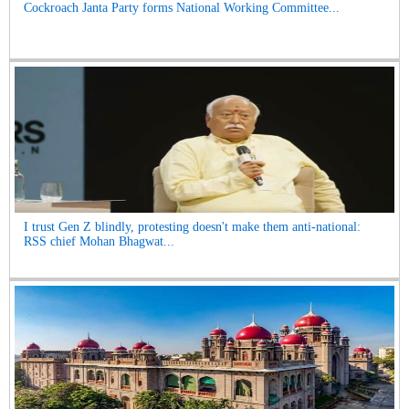
Cockroach Janta Party forms National Working Committee...
I trust Gen Z blindly, protesting doesn't make them anti-national:
RSS chief Mohan Bhagwat...