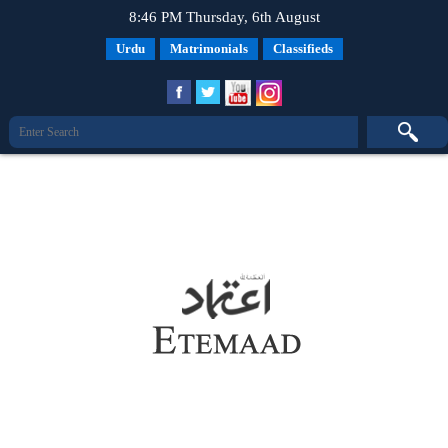
8:46 PM Thursday, 6th August
Urdu
Matrimonials
Classifieds