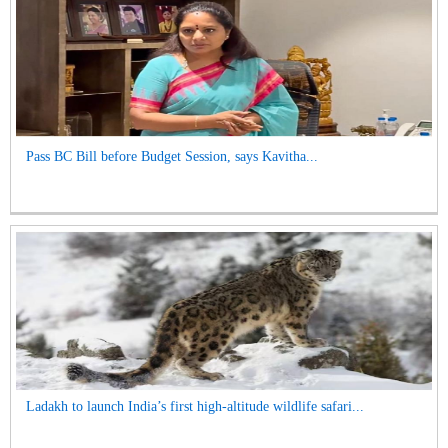
Pass BC Bill before Budget Session, says Kavitha...
Ladakh to launch India’s first high-altitude wildlife safari...