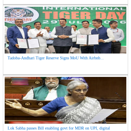
Tadoba-Andhari Tiger Reserve Signs MoU With Airbnb...
Lok Sabha passes Bill enabling govt for MDR on UPI, digital