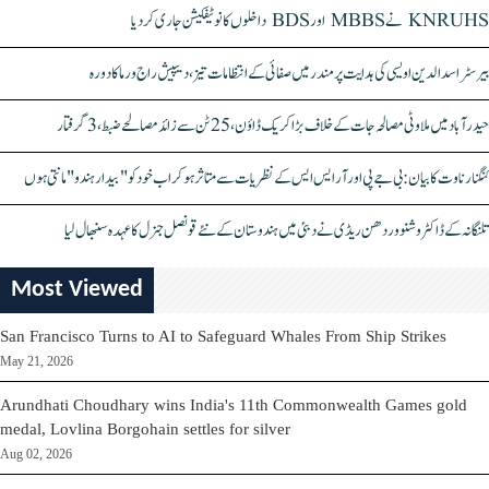
KNRUHS نے MBBS اور BDS داخلوں کا نوٹیفکیشن جاری کر دیا
بیرسٹر اسدالدین اویسی کی ہدایت پر مندر میں صفائی کے انتظامات تیز، دیپیش راج ورما کا دورہ
حیدرآباد میں ملاوٹی مصالحہ جات کے خلاف بڑا کریک ڈاؤن، 25 ٹن سے زائد مصالحے ضبط، 3 گرفتار
کنگنا رناوت کا بیان: بی جے پی اور آر ایس ایس کے نظریات سے متاثر ہو کر اب خود کو "بیدار ہندو" مانتی ہوں
تلنگانہ کے ڈاکٹر وشنو وردھن ریڈی نے دبئی میں ہندوستان کے نئے قونصل جنرل کا عہدہ سنبھال لیا
Most Viewed
San Francisco Turns to AI to Safeguard Whales From Ship Strikes
May 21, 2026
Arundhati Choudhary wins India's 11th Commonwealth Games gold
medal, Lovlina Borgohain settles for silver
Aug 02, 2026