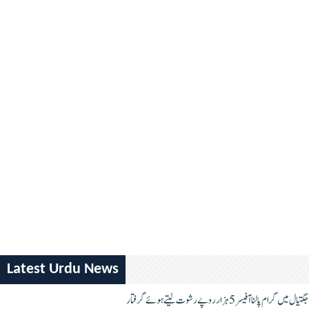
Latest Urdu News
جگتیال میں گرام پالنا آفیسر 5 ہزار روپے رشوت لیتے ہوئے گرفتار