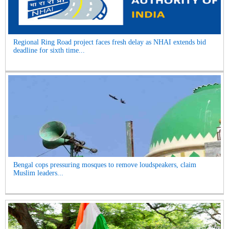
Regional Ring Road project faces fresh delay as NHAI extends bid
deadline for sixth time...
Bengal cops pressuring mosques to remove loudspeakers, claim
Muslim leaders...