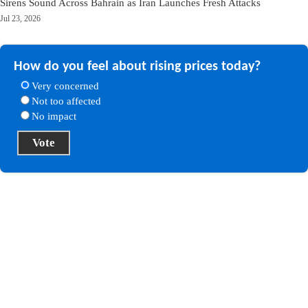
Sirens Sound Across Bahrain as Iran Launches Fresh Attacks
Jul 23, 2026
How do you feel about rising prices today?
Very concerned
Not too affected
No impact