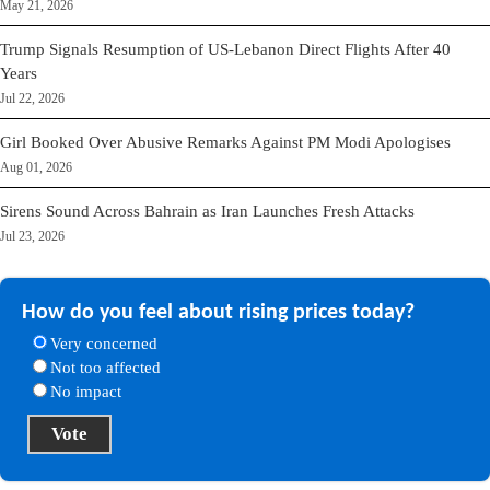
May 21, 2026
Trump Signals Resumption of US-Lebanon Direct Flights After 40
Years
Jul 22, 2026
Girl Booked Over Abusive Remarks Against PM Modi Apologises
Aug 01, 2026
Sirens Sound Across Bahrain as Iran Launches Fresh Attacks
Jul 23, 2026
How do you feel about rising prices today?
Very concerned
Not too affected
No impact