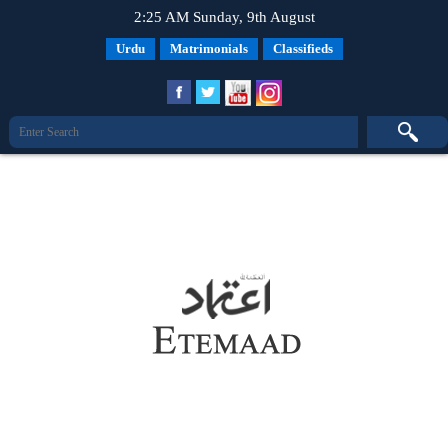
2:25 AM Sunday, 9th August
Urdu
Matrimonials
Classifieds