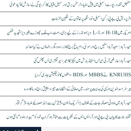
سنبھل تشدد رپورٹ اسمبلی میں پیش، ضیاء الرحمٰن برق اور سہیل اقبال کا ذکر، یوگی نے سازش کا کیا دعویٰ
اتر پردیش بی جے پی رکن اسمبلی ونود سنگھ پر خاتون کے سنگین الزامات
امریکہ میں H-1B اور L-1 ویزا ہولڈرز کے لیے بڑی راحت، اب ملک چھوڑے بغیر ویزا تجدید ممکن
حیدرآباد: سعیدآباد اسٹیل برج اور موسیٰ رام باغ برج کا وزراء و دیگر رہنماؤں نے کیا معائنہ
حیدرآباد: عارضی آر ٹی سی بس اسٹینڈ بارش میں کیچڑ کا ڈھیر، سپر لگژری بس پھنس گئی
KNRUHS نے MBBS اور BDS داخلوں کا نوٹیفکیشن جاری کر دیا
بیرسٹر اسدالدین اویسی کی ہدایت پر مندر میں صفائی کے انتظامات تیز، دیپیش راج ورما کا دورہ
حیدرآباد میں ملاوٹی مصالحہ جات کے خلاف بڑا کریک ڈاؤن، 25 ٹن سے زائد مصالحے ضبط، 3 گرفتار
کنگنا رناوت کا بیان: بی جے پی اور آر ایس ایس کے نظریات سے متاثر ہو کر اب خود کو "بیدار ہندو" مانتی ہوں