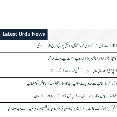
Latest Urdu News
UPI صارفین کے لیے بڑی خبر، ڈیجیٹل ادائیگی پہلے کی طرح مفت رہے گی
جگتیال میں گرام پالنا آفیسر 5 ہزار روپے رشوت لیتے ہوئے گرفتار
آر بی آئی آئندہ مالی سال سے پولیمر کرنسی نوٹ متعارف کرائے گا
ٹی آر ایس کی جانب سے سماجی نیائے سنکلپ سبھا کا انعقاد، کلواکنٹلہ کویتا کا فکر انگیز خطاب
کلواکنٹلہ کویتا کی سنکلپ سبھا، سماجی انصاف پر مبنی تلنگانہ کے نئے ایجنڈے کا اعلان
مشی گن ڈیموکریٹک سینیٹ پرائمری میں عبدالسعید کی بڑی کامیابی، فلسطین حامی امیدوار نے میدان مار لیا