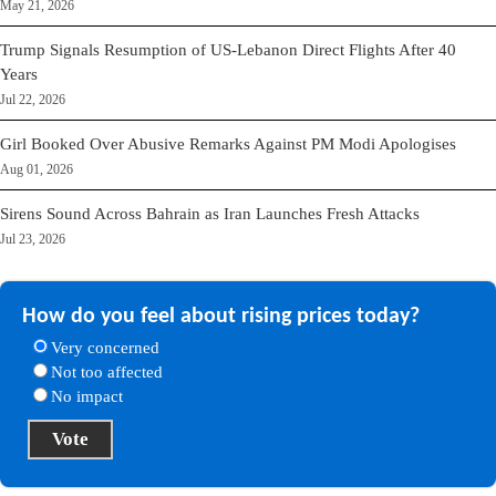
May 21, 2026
Trump Signals Resumption of US-Lebanon Direct Flights After 40
Years
Jul 22, 2026
Girl Booked Over Abusive Remarks Against PM Modi Apologises
Aug 01, 2026
Sirens Sound Across Bahrain as Iran Launches Fresh Attacks
Jul 23, 2026
How do you feel about rising prices today?
Very concerned
Not too affected
No impact