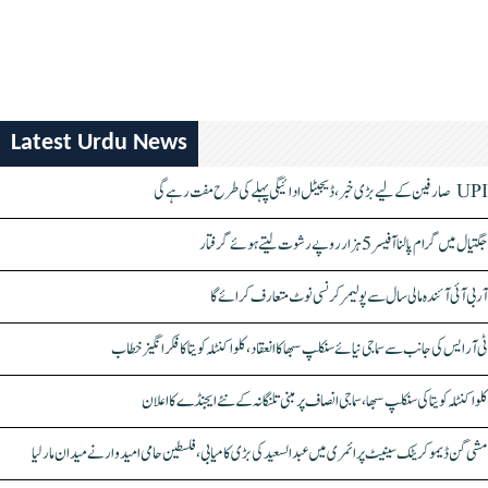
Latest Urdu News
UPI صارفین کے لیے بڑی خبر، ڈیجیٹل ادائیگی پہلے کی طرح مفت رہے گی
جگتیال میں گرام پالنا آفیسر 5 ہزار روپے رشوت لیتے ہوئے گرفتار
آر بی آئی آئندہ مالی سال سے پولیمر کرنسی نوٹ متعارف کرائے گا
ٹی آر ایس کی جانب سے سماجی نیائے سنکلپ سبھا کا انعقاد، کلواکنٹلہ کویتا کا فکر انگیز خطاب
کلواکنٹلہ کویتا کی سنکلپ سبھا، سماجی انصاف پر مبنی تلنگانہ کے نئے ایجنڈے کا اعلان
مشی گن ڈیموکریٹک سینیٹ پرائمری میں عبدالسعید کی بڑی کامیابی، فلسطین حامی امیدوار نے میدان مار لیا