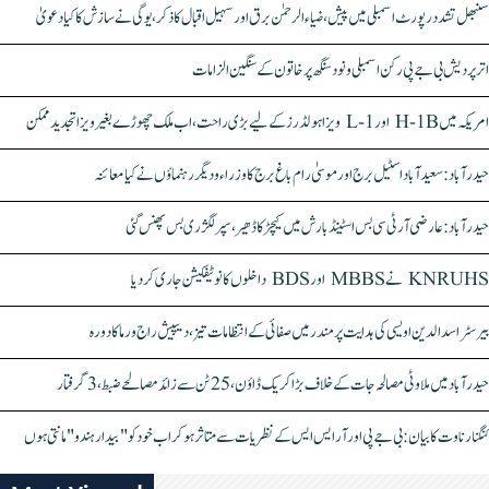
سنبھل تشدد رپورٹ اسمبلی میں پیش، ضیاء الرحمٰن برق اور سہیل اقبال کا ذکر، یوگی نے سازش کا کیا دعویٰ
اتر پردیش بی جے پی رکن اسمبلی ونود سنگھ پر خاتون کے سنگین الزامات
امریکہ میں H-1B اور L-1 ویزا ہولڈرز کے لیے بڑی راحت، اب ملک چھوڑے بغیر ویزا تجدید ممکن
حیدرآباد: سعیدآباد اسٹیل برج اور موسیٰ رام باغ برج کا وزراء و دیگر رہنماؤں نے کیا معائنہ
حیدرآباد: عارضی آر ٹی سی بس اسٹینڈ بارش میں کیچڑ کا ڈھیر، سپر لگژری بس پھنس گئی
KNRUHS نے MBBS اور BDS داخلوں کا نوٹیفکیشن جاری کر دیا
بیرسٹر اسدالدین اویسی کی ہدایت پر مندر میں صفائی کے انتظامات تیز، دیپیش راج ورما کا دورہ
حیدرآباد میں ملاوٹی مصالحہ جات کے خلاف بڑا کریک ڈاؤن، 25 ٹن سے زائد مصالحے ضبط، 3 گرفتار
کنگنا رناوت کا بیان: بی جے پی اور آر ایس ایس کے نظریات سے متاثر ہو کر اب خود کو "بیدار ہندو" مانتی ہوں