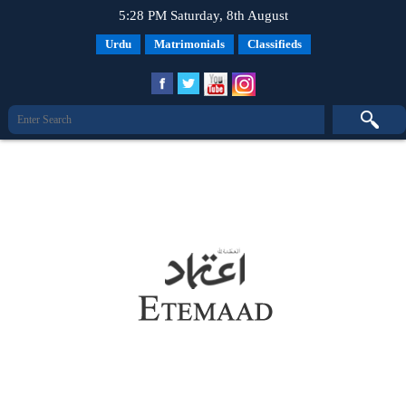
5:28 PM Saturday, 8th August
Urdu
Matrimonials
Classifieds