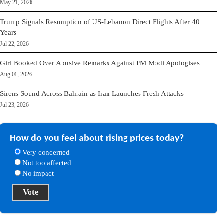
May 21, 2026
Trump Signals Resumption of US-Lebanon Direct Flights After 40
Years
Jul 22, 2026
Girl Booked Over Abusive Remarks Against PM Modi Apologises
Aug 01, 2026
Sirens Sound Across Bahrain as Iran Launches Fresh Attacks
Jul 23, 2026
How do you feel about rising prices today?
Very concerned
Not too affected
No impact