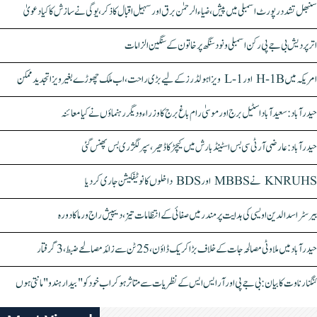
سنبھل تشدد رپورٹ اسمبلی میں پیش، ضیاء الرحمٰن برق اور سہیل اقبال کا ذکر، یوگی نے سازش کا کیا دعویٰ
اتر پردیش بی جے پی رکن اسمبلی ونود سنگھ پر خاتون کے سنگین الزامات
امریکہ میں H-1B اور L-1 ویزا ہولڈرز کے لیے بڑی راحت، اب ملک چھوڑے بغیر ویزا تجدید ممکن
حیدرآباد: سعیدآباد اسٹیل برج اور موسیٰ رام باغ برج کا وزراء و دیگر رہنماؤں نے کیا معائنہ
حیدرآباد: عارضی آر ٹی سی بس اسٹینڈ بارش میں کیچڑ کا ڈھیر، سپر لگژری بس پھنس گئی
KNRUHS نے MBBS اور BDS داخلوں کا نوٹیفکیشن جاری کر دیا
بیرسٹر اسدالدین اویسی کی ہدایت پر مندر میں صفائی کے انتظامات تیز، دیپیش راج ورما کا دورہ
حیدرآباد میں ملاوٹی مصالحہ جات کے خلاف بڑا کریک ڈاؤن، 25 ٹن سے زائد مصالحے ضبط، 3 گرفتار
کنگنا رناوت کا بیان: بی جے پی اور آر ایس ایس کے نظریات سے متاثر ہو کر اب خود کو "بیدار ہندو" مانتی ہوں