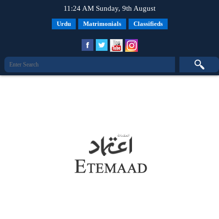
11:24 AM Sunday, 9th August
Urdu
Matrimonials
Classifieds