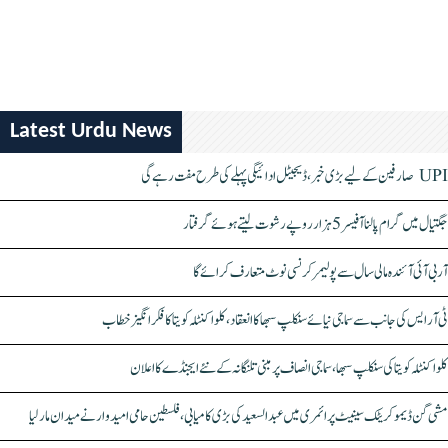
Latest Urdu News
UPI صارفین کے لیے بڑی خبر، ڈیجیٹل ادائیگی پہلے کی طرح مفت رہے گی
جگتیال میں گرام پالنا آفیسر 5 ہزار روپے رشوت لیتے ہوئے گرفتار
آر بی آئی آئندہ مالی سال سے پولیمر کرنسی نوٹ متعارف کرائے گا
ٹی آر ایس کی جانب سے سماجی نیائے سنکلپ سبھا کا انعقاد، کلواکنٹلہ کویتا کا فکر انگیز خطاب
کلواکنٹلہ کویتا کی سنکلپ سبھا، سماجی انصاف پر مبنی تلنگانہ کے نئے ایجنڈے کا اعلان
مشی گن ڈیموکریٹک سینیٹ پرائمری میں عبدالسعید کی بڑی کامیابی، فلسطین حامی امیدوار نے میدان مار لیا