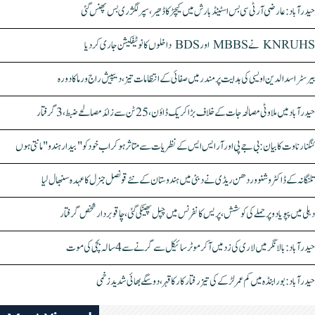
حیدرآباد: عارضی آر ٹی سی بس اسٹینڈ بارش میں کیچڑ کا ڈھیر، سپر لگژری بس پھنس گئی
KNRUHS نے MBBS اور BDS داخلوں کا نوٹیفکیشن جاری کر دیا
بیرسٹر اسدالدین اویسی کی ہدایت پر مندر میں صفائی کے انتظامات تیز، دیپیش راج ورما کا دورہ
حیدرآباد میں ملاوٹی مصالحہ جات کے خلاف بڑا کریک ڈاؤن، 25 ٹن سے زائد مصالحے ضبط، 3 گرفتار
کنگنا رناوت کا بیان: بی جے پی اور آر ایس ایس کے نظریات سے متاثر ہو کر اب خود کو "بیدار ہندو" مانتی ہوں
تلنگانہ کے ڈاکٹر وشنو وردھن ریڈی نے دبئی میں ہندوستان کے نئے قونصل جنرل کا عہدہ سنبھال لیا
دہلی میں پپو یادو پر حملے کی کوشش، پریس کانفرنس میں چپل پھینکی گئی، چاقو بردار شخص گرفتار
حیدرآباد: بالا نگر میں لاری کی زد میں آکر موٹرسائیکل سے گرنے سے 4 سالہ بچی کی موت
حیدرآباد: بورابنڈہ میں کم عمر لڑکے کی تیز رفتار کار کا قہر، دو سگے بھائی شدید زخمی