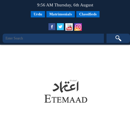
9:56 AM Thursday, 6th August
Urdu
Matrimonials
Classifieds