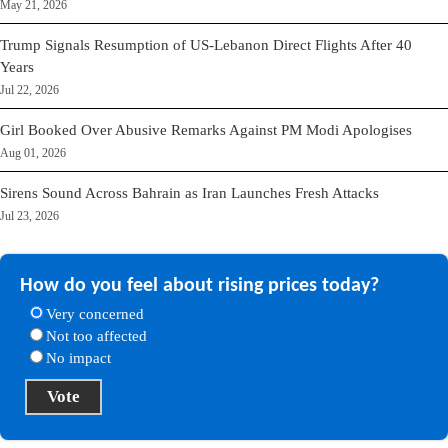
May 21, 2026
Trump Signals Resumption of US-Lebanon Direct Flights After 40
Years
Jul 22, 2026
Girl Booked Over Abusive Remarks Against PM Modi Apologises
Aug 01, 2026
Sirens Sound Across Bahrain as Iran Launches Fresh Attacks
Jul 23, 2026
How do you feel about rising prices today?
Very concerned
Not too affected
No impact