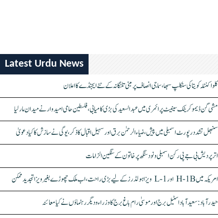
Latest Urdu News
کلواکنٹلہ کویتا کی سنکلپ سبھا، سماجی انصاف پر مبنی تلنگانہ کے نئے ایجنڈے کا اعلان
مشی گن ڈیموکریٹک سینیٹ پرائمری میں عبدالسعید کی بڑی کامیابی، فلسطین حامی امیدوار نے میدان مار لیا
سنبھل تشدد رپورٹ اسمبلی میں پیش، ضیاء الرحمٰن برق اور سہیل اقبال کا ذکر، یوگی نے سازش کا کیا دعویٰ
اتر پردیش بی جے پی رکن اسمبلی ونود سنگھ پر خاتون کے سنگین الزامات
امریکہ میں H-1B اور L-1 ویزا ہولڈرز کے لیے بڑی راحت، اب ملک چھوڑے بغیر ویزا تجدید ممکن
حیدرآباد: سعیدآباد اسٹیل برج اور موسیٰ رام باغ برج کا وزراء و دیگر رہنماؤں نے کیا معائنہ