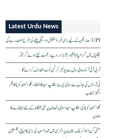
Latest Urdu News
UPI صارفین کے لیے بڑی خبر، ڈیجیٹل ادائیگی پہلے کی طرح مفت رہے گی
جگتیال میں گرام پالنا آفیسر 5 ہزار روپے رشوت لیتے ہوئے گرفتار
آر بی آئی آئندہ مالی سال سے پولیمر کرنسی نوٹ متعارف کرائے گا
ٹی آر ایس کی جانب سے سماجی نیائے سنکلپ سبھا کا انعقاد، کلواکنٹلہ کویتا کا فکر
انگیز خطاب
کلواکنٹلہ کویتا کی سنکلپ سبھا، سماجی انصاف پر مبنی تلنگانہ کے نئے ایجنڈے کا
اعلان
مشی گن ڈیموکریٹک سینیٹ پرائمری میں عبدالسعید کی بڑی کامیابی، فلسطین