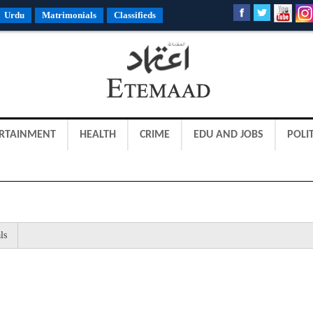
Urdu
Matrimonials
Classifieds
RTAINMENT
HEALTH
CRIME
EDU AND JOBS
POLIT
ls