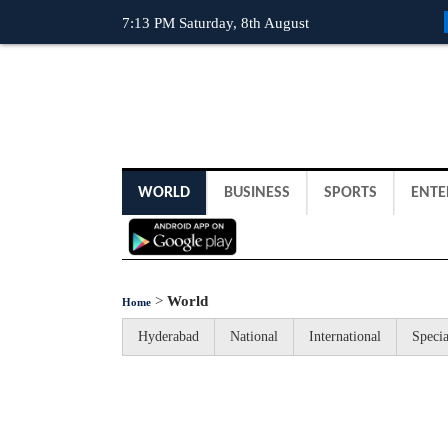
7:13 PM Saturday, 8th August
WORLD
BUSINESS
SPORTS
ENTE
>
World
Home
Hyderabad
National
International
Specia