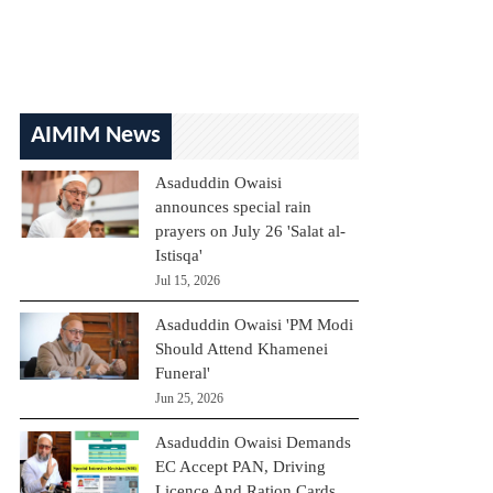
AIMIM News
Asaduddin Owaisi
announces special rain
prayers on July 26 'Salat al-
Istisqa'
Jul 15, 2026
Asaduddin Owaisi 'PM Modi
Should Attend Khamenei
Funeral'
Jun 25, 2026
Asaduddin Owaisi Demands
EC Accept PAN, Driving
Licence And Ration Cards