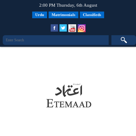
2:00 PM Thursday, 6th August
Urdu
Matrimonials
Classifieds