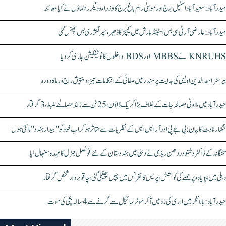
حیدرآباد: سعیدآباد اسٹیل برج اور موسیٰ رام باغ برج کا وزراء و دیگر رہنماؤں نے کیا معائنہ
حیدرآباد: عارضی آر ٹی سی بس اسٹینڈ بارش میں کیچڑ کا ڈھیر، سپر لگژری بس پھنس گئی
KNRUHS نے MBBS اور BDS داخلوں کا نوٹیفکیشن جاری کر دیا
بیرسٹر اسدالدین اویسی کی ہدایت پر مندر میں صفائی کے انتظامات تیز، دیپیش راج ورما کا دورہ
حیدرآباد میں ملاوٹی مصالحہ جات کے خلاف بڑا کریک ڈاؤن، 25 ٹن سے زائد مصالحے ضبط، 3 گرفتار
کنگنا رناوت کا بیان: بی جے پی اور آر ایس ایس کے نظریات سے متاثر ہو کر اب خود کو "بیدار ہندو" مانتی ہوں
تلنگانہ کے ڈاکٹر وشنو وردھن ریڈی نے دبئی میں ہندوستان کے نئے قونصل جنرل کا عہدہ سنبھال لیا
دہلی میں پپو یادو پر حملے کی کوشش، پریس کانفرنس میں چپل پھینکی گئی، چاقو بردار شخص گرفتار
حیدرآباد: بالا نگر میں لاری کی زد میں آکر موٹرسائیکل سے گرنے سے 4 سالہ بچی کی موت