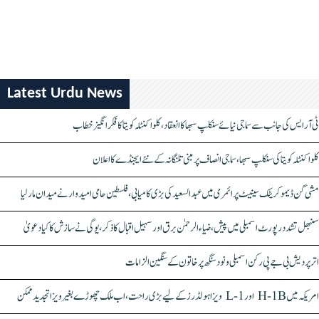
Latest Urdu News
ٹی آر ایس کی جانب سے سماجی نیائے سنکلپ سبھا کا انعقاد، کلواکنٹلہ کویتا کا فکر انگیز خطاب
کلواکنٹلہ کویتا کی سنکلپ سبھا، سماجی انصاف پر مبنی تلنگانہ کے نئے ایجنڈے کا اعلان
مشی گن ڈیموکریٹک سینیٹ پرائمری میں عبدالسعید کی بڑی کامیابی، فلسطین حامی امیدوار نے میدان مار لیا
سنبھل تشدد رپورٹ اسمبلی میں پیش، ضیاء الرحمٰن برق اور سہیل اقبال کا ذکر، یوگی نے سازش کا کیا دعویٰ
اتر پردیش بی جے پی رکن اسمبلی ونود سنگھ پر خاتون کے سنگین الزامات
امریکہ میں H-1B اور L-1 ویزا ہولڈرز کے لیے بڑی راحت، اب ملک چھوڑے بغیر ویزا تجدید ممکن