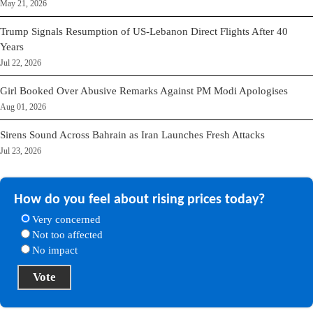
May 21, 2026
Trump Signals Resumption of US-Lebanon Direct Flights After 40
Years
Jul 22, 2026
Girl Booked Over Abusive Remarks Against PM Modi Apologises
Aug 01, 2026
Sirens Sound Across Bahrain as Iran Launches Fresh Attacks
Jul 23, 2026
How do you feel about rising prices today?
Very concerned
Not too affected
No impact