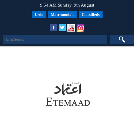
9:54 AM Sunday, 9th August
Urdu
Matrimonials
Classifieds