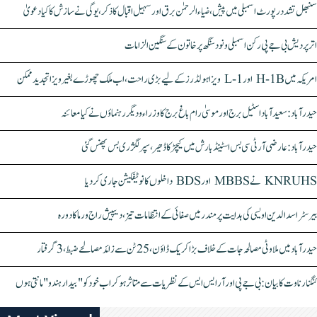
سنبھل تشدد رپورٹ اسمبلی میں پیش، ضیاء الرحمٰن برق اور سہیل اقبال کا ذکر، یوگی نے سازش کا کیا دعویٰ
اتر پردیش بی جے پی رکن اسمبلی ونود سنگھ پر خاتون کے سنگین الزامات
امریکہ میں H-1B اور L-1 ویزا ہولڈرز کے لیے بڑی راحت، اب ملک چھوڑے بغیر ویزا تجدید ممکن
حیدرآباد: سعیدآباد اسٹیل برج اور موسیٰ رام باغ برج کا وزراء و دیگر رہنماؤں نے کیا معائنہ
حیدرآباد: عارضی آر ٹی سی بس اسٹینڈ بارش میں کیچڑ کا ڈھیر، سپر لگژری بس پھنس گئی
KNRUHS نے MBBS اور BDS داخلوں کا نوٹیفکیشن جاری کر دیا
بیرسٹر اسدالدین اویسی کی ہدایت پر مندر میں صفائی کے انتظامات تیز، دیپیش راج ورما کا دورہ
حیدرآباد میں ملاوٹی مصالحہ جات کے خلاف بڑا کریک ڈاؤن، 25 ٹن سے زائد مصالحے ضبط، 3 گرفتار
کنگنا رناوت کا بیان: بی جے پی اور آر ایس ایس کے نظریات سے متاثر ہو کر اب خود کو "بیدار ہندو" مانتی ہوں