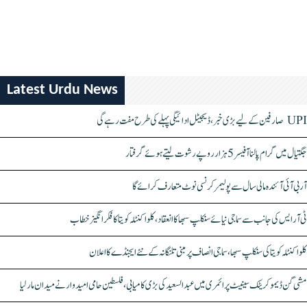
Latest Urdu News
UPI صارفین کے لیے بڑی خبر، ڈیجیٹل ادائیگی پہلے کی طرح مفت رہے گی
جگتیال میں گرام پالنا آفیسر 5 ہزار روپے رشوت لیتے ہوئے گرفتار
آر بی آئی آئندہ مالی سال سے پولیمر کرنسی نوٹ متعارف کرائے گا
ٹی آر ایس کی جانب سے سماجی نیائے سنکلپ سبھا کا انعقاد، کلواکنٹلہ کویتا کا فکر انگیز خطاب
کلواکنٹلہ کویتا کی سنکلپ سبھا، سماجی انصاف پر مبنی تلنگانہ کے نئے ایجنڈے کا اعلان
مشی گن ڈیموکریٹک سینیٹ پرائمری میں عبدالسعید کی بڑی کامیابی، فلسطین حامی امیدوار نے میدان مار لیا