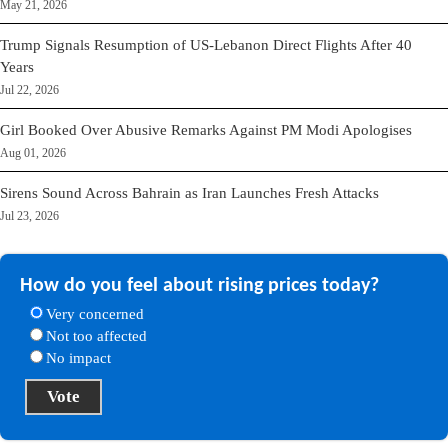
May 21, 2026
Trump Signals Resumption of US-Lebanon Direct Flights After 40
Years
Jul 22, 2026
Girl Booked Over Abusive Remarks Against PM Modi Apologises
Aug 01, 2026
Sirens Sound Across Bahrain as Iran Launches Fresh Attacks
Jul 23, 2026
How do you feel about rising prices today?
Very concerned
Not too affected
No impact