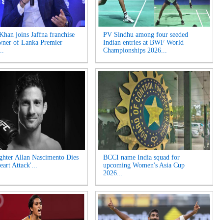
Khan joins Jaffna franchise
PV Sindhu among four seeded
wner of Lanka Premier
Indian entries at BWF World
..
Championships 2026...
hter Allan Nascimento Dies
BCCI name India squad for
eart Attack'...
upcoming Women's Asia Cup
2026...