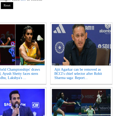
rld Championships' draws
Ajit Agarkar can be removed as
d, Ayush Shetty faces stern
BCCI's chief selector after Rohit
ndhu, Lakshya's ...
Sharma saga: Report...