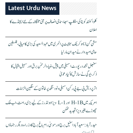
Latest Urdu News
کلواکنٹلہ کویتا کی سنکلپ سبھا، سماجی انصاف پر مبنی تلنگانہ کے نئے ایجنڈے کا
اعلان
مشی گن ڈیموکریٹک سینیٹ پرائمری میں عبدالسعید کی بڑی کامیابی، فلسطین
حامی امیدوار نے میدان مار لیا
سنبھل تشدد رپورٹ اسمبلی میں پیش، ضیاء الرحمٰن برق اور سہیل اقبال کا
ذکر، یوگی نے سازش کا کیا دعویٰ
اتر پردیش بی جے پی رکن اسمبلی ونود سنگھ پر خاتون کے سنگین الزامات
امریکہ میں H-1B اور L-1 ویزا ہولڈرز کے لیے بڑی راحت، اب ملک
چھوڑے بغیر ویزا تجدید ممکن
حیدرآباد: سعیدآباد اسٹیل برج اور موسیٰ رام باغ برج کا وزراء و دیگر رہنماؤں