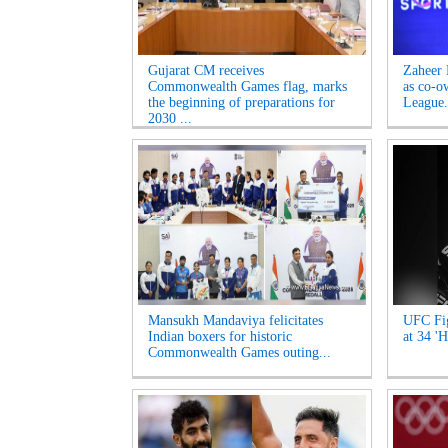
Gujarat CM receives
Zaheer 
Commonwealth Games flag, marks
as co-o
the beginning of preparations for
League.
2030 ...
Mansukh Mandaviya felicitates
UFC Fig
Indian boxers for historic
at 34 'H
Commonwealth Games outing...