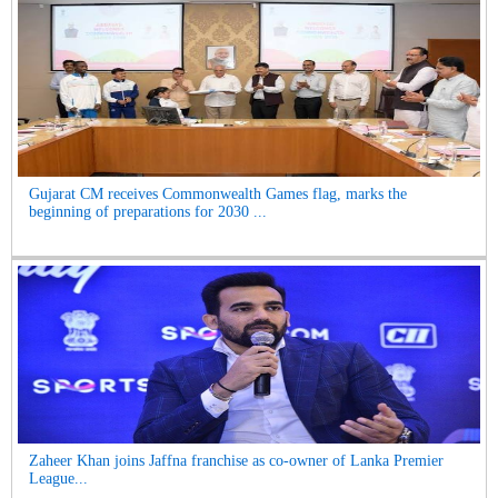
Gujarat CM receives Commonwealth Games flag, marks the
beginning of preparations for 2030 ...
Zaheer Khan joins Jaffna franchise as co-owner of Lanka Premier
League...