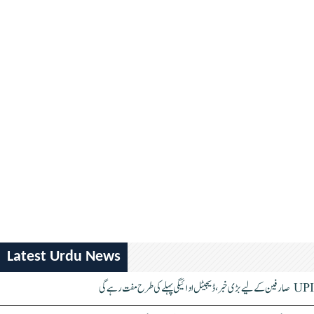
Latest Urdu News
UPI صارفین کے لیے بڑی خبر، ڈیجیٹل ادائیگی پہلے کی طرح مفت رہے گی