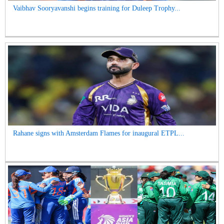
Vaibhav Sooryavanshi begins training for Duleep Trophy...
Rahane signs with Amsterdam Flames for inaugural ETPL...