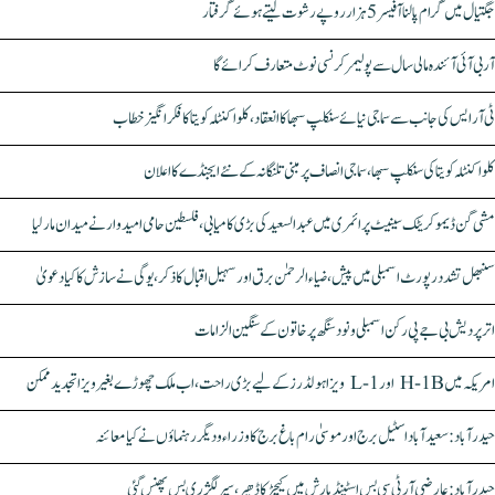
جگتیال میں گرام پالنا آفیسر 5 ہزار روپے رشوت لیتے ہوئے گرفتار
آر بی آئی آئندہ مالی سال سے پولیمر کرنسی نوٹ متعارف کرائے گا
ٹی آر ایس کی جانب سے سماجی نیائے سنکلپ سبھا کا انعقاد، کلواکنٹلہ کویتا کا فکر انگیز خطاب
کلواکنٹلہ کویتا کی سنکلپ سبھا، سماجی انصاف پر مبنی تلنگانہ کے نئے ایجنڈے کا اعلان
مشی گن ڈیموکریٹک سینیٹ پرائمری میں عبدالسعید کی بڑی کامیابی، فلسطین حامی امیدوار نے میدان مار لیا
سنبھل تشدد رپورٹ اسمبلی میں پیش، ضیاء الرحمٰن برق اور سہیل اقبال کا ذکر، یوگی نے سازش کا کیا دعویٰ
اتر پردیش بی جے پی رکن اسمبلی ونود سنگھ پر خاتون کے سنگین الزامات
امریکہ میں H-1B اور L-1 ویزا ہولڈرز کے لیے بڑی راحت، اب ملک چھوڑے بغیر ویزا تجدید ممکن
حیدرآباد: سعیدآباد اسٹیل برج اور موسیٰ رام باغ برج کا وزراء و دیگر رہنماؤں نے کیا معائنہ
حیدرآباد: عارضی آر ٹی سی بس اسٹینڈ بارش میں کیچڑ کا ڈھیر، سپر لگژری بس پھنس گئی