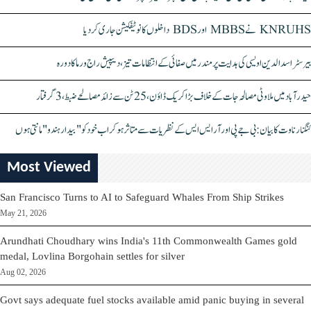
KNRUHS نے MBBS اور BDS داخلوں کا نوٹیفکیشن جاری کر دیا
بیرسٹر اسدالدین اویسی کی ہدایت پر مندر میں صفائی کے انتظامات تیز، دیپیش راج ورما کا دورہ
حیدرآباد میں ملاوٹی مصالحہ جات کے خلاف بڑا کریک ڈاؤن، 25 ٹن سے زائد مصالحے ضبط، 3 گرفتار
کنگنا رناوت کا بیان: بی جے پی اور آر ایس ایس کے نظریات سے متاثر ہو کر اب خود کو "بیدار ہندو" مانتی ہوں
Most Viewed
San Francisco Turns to AI to Safeguard Whales From Ship Strikes
May 21, 2026
Arundhati Choudhary wins India's 11th Commonwealth Games gold
medal, Lovlina Borgohain settles for silver
Aug 02, 2026
Govt says adequate fuel stocks available amid panic buying in several