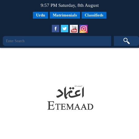
9:57 PM Saturday, 8th August
Urdu
Matrimonials
Classifieds