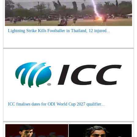
Lightning Strike Kills Footballer in Thailand, 12 injured...
ICC finalises dates for ODI World Cup 2027 qualifier...