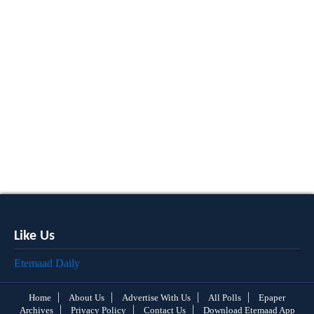
Like Us
Etemaad Daily
Home
About Us
Advertise With Us
All Polls
Epaper
Archives
Privacy Policy
Contact Us
Download Etemaad App