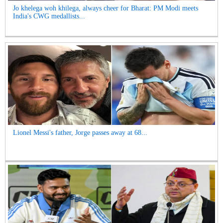
Jo khelega woh khilega, always cheer for Bharat: PM Modi meets
India's CWG medallists...
Lionel Messi's father, Jorge passes away at 68...