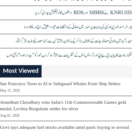
KNRUHS نے MBBS اور BDS داخلوں کا نوٹیفکیشن جاری کر دیا
بیرسٹر اسدالدین اویسی کی ہدایت پر مندر میں صفائی کے انتظامات تیز، دیپیش راج ورما کا دورہ
حیدرآباد میں ملاوٹی مصالحہ جات کے خلاف بڑا کریک ڈاؤن، 25 ٹن سے زائد مصالحے ضبط، 3 گرفتار
کنگنا رناوت کا بیان: بی جے پی اور آر ایس ایس کے نظریات سے متاثر ہو کر اب خود کو "بیدار ہندو" مانتی ہوں
Most Viewed
San Francisco Turns to AI to Safeguard Whales From Ship Strikes
May 21, 2026
Arundhati Choudhary wins India's 11th Commonwealth Games gold
medal, Lovlina Borgohain settles for silver
Aug 02, 2026
Govt says adequate fuel stocks available amid panic buying in several