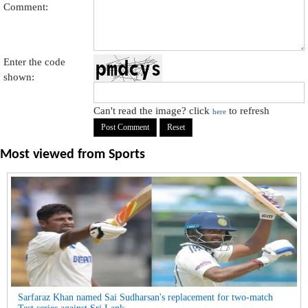
Comment:
Enter the code
shown:
Can't read the image? click
to refresh
here
Most viewed from
Sports
Sarfaraz Khan named Sai Sudharsan's replacement for two-match