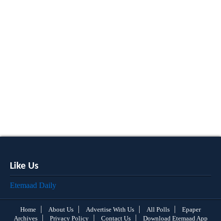
Like Us
Etemaad Daily
Home
About Us
Advertise With Us
All Polls
Epaper
Archives
Privacy Policy
Contact Us
Download Etemaad App