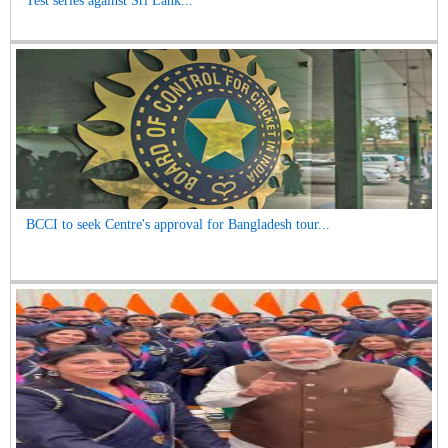
Test series against Sri Lank...
BCCI to seek Centre's approval for Bangladesh tour...