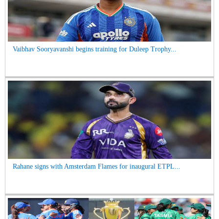
Vaibhav Sooryavanshi begins training for Duleep Trophy...
Rahane signs with Amsterdam Flames for inaugural ETPL...