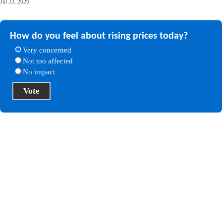
Jul 23, 2026
How do you feel about rising prices today?
Very concerned
Not too affected
No impact