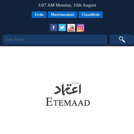
3:07 AM Monday, 10th August
Urdu
Matrimonials
Classifieds