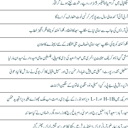
جگتیال میں گرام پالنا آفیسر 5 ہزار روپے رشوت لیتے ہوئے گرفتار
آر بی آئی آئندہ مالی سال سے پولیمر کرنسی نوٹ متعارف کرائے گا
ٹی آر ایس کی جانب سے سماجی نیائے سنکلپ سبھا کا انعقاد، کلواکنٹلہ کویتا کا فکر انگیز خطاب
کلواکنٹلہ کویتا کی سنکلپ سبھا، سماجی انصاف پر مبنی تلنگانہ کے نئے ایجنڈے کا اعلان
مشی گن ڈیموکریٹک سینیٹ پرائمری میں عبدالسعید کی بڑی کامیابی، فلسطین حامی امیدوار نے میدان مار لیا
سنبھل تشدد رپورٹ اسمبلی میں پیش، ضیاء الرحمٰن برق اور سہیل اقبال کا ذکر، یوگی نے سازش کا کیا دعویٰ
اتر پردیش بی جے پی رکن اسمبلی ونود سنگھ پر خاتون کے سنگین الزامات
امریکہ میں H-1B اور L-1 ویزا ہولڈرز کے لیے بڑی راحت، اب ملک چھوڑے بغیر ویزا تجدید ممکن
حیدرآباد: سعیدآباد اسٹیل برج اور موسیٰ رام باغ برج کا وزراء و دیگر رہنماؤں نے کیا معائنہ
حیدرآباد: عارضی آر ٹی سی بس اسٹینڈ بارش میں کیچڑ کا ڈھیر، سپر لگژری بس پھنس گئی