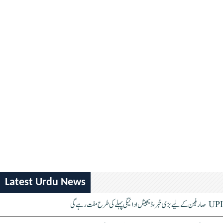
Latest Urdu News
UPI صارفین کے لیے بڑی خبر، ڈیجیٹل ادائیگی پہلے کی طرح مفت رہے گی