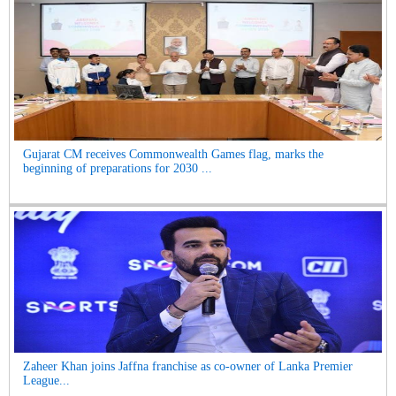
Gujarat CM receives Commonwealth Games flag, marks the
beginning of preparations for 2030 ...
Zaheer Khan joins Jaffna franchise as co-owner of Lanka Premier
League...