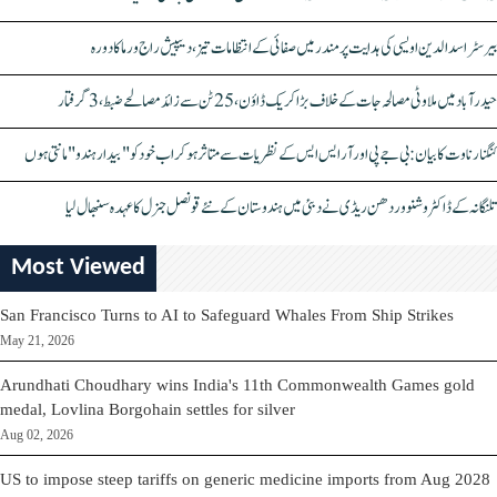
بیرسٹر اسدالدین اویسی کی ہدایت پر مندر میں صفائی کے انتظامات تیز، دیپیش راج ورما کا دورہ
حیدرآباد میں ملاوٹی مصالحہ جات کے خلاف بڑا کریک ڈاؤن، 25 ٹن سے زائد مصالحے ضبط، 3 گرفتار
کنگنا رناوت کا بیان: بی جے پی اور آر ایس ایس کے نظریات سے متاثر ہو کر اب خود کو "بیدار ہندو" مانتی ہوں
تلنگانہ کے ڈاکٹر وشنو وردھن ریڈی نے دبئی میں ہندوستان کے نئے قونصل جنرل کا عہدہ سنبھال لیا
Most Viewed
San Francisco Turns to AI to Safeguard Whales From Ship Strikes
May 21, 2026
Arundhati Choudhary wins India's 11th Commonwealth Games gold
medal, Lovlina Borgohain settles for silver
Aug 02, 2026
US to impose steep tariffs on generic medicine imports from Aug 2028