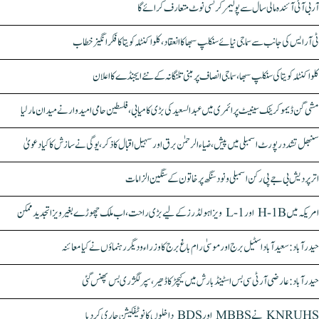
آر بی آئی آئندہ مالی سال سے پولیمر کرنسی نوٹ متعارف کرائے گا
ٹی آر ایس کی جانب سے سماجی نیائے سنکلپ سبھا کا انعقاد، کلواکنٹلہ کویتا کا فکر انگیز خطاب
کلواکنٹلہ کویتا کی سنکلپ سبھا، سماجی انصاف پر مبنی تلنگانہ کے نئے ایجنڈے کا اعلان
مشی گن ڈیموکریٹک سینیٹ پرائمری میں عبدالسعید کی بڑی کامیابی، فلسطین حامی امیدوار نے میدان مار لیا
سنبھل تشدد رپورٹ اسمبلی میں پیش، ضیاء الرحمٰن برق اور سہیل اقبال کا ذکر، یوگی نے سازش کا کیا دعویٰ
اتر پردیش بی جے پی رکن اسمبلی ونود سنگھ پر خاتون کے سنگین الزامات
امریکہ میں H-1B اور L-1 ویزا ہولڈرز کے لیے بڑی راحت، اب ملک چھوڑے بغیر ویزا تجدید ممکن
حیدرآباد: سعیدآباد اسٹیل برج اور موسیٰ رام باغ برج کا وزراء و دیگر رہنماؤں نے کیا معائنہ
حیدرآباد: عارضی آر ٹی سی بس اسٹینڈ بارش میں کیچڑ کا ڈھیر، سپر لگژری بس پھنس گئی
KNRUHS نے MBBS اور BDS داخلوں کا نوٹیفکیشن جاری کر دیا