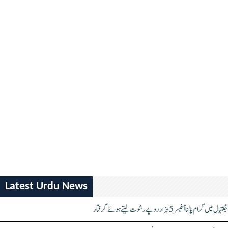
Latest Urdu News
جگتیال میں گرام پالنا آفیسر 5 ہزار روپے رشوت لیتے ہوئے گرفتار