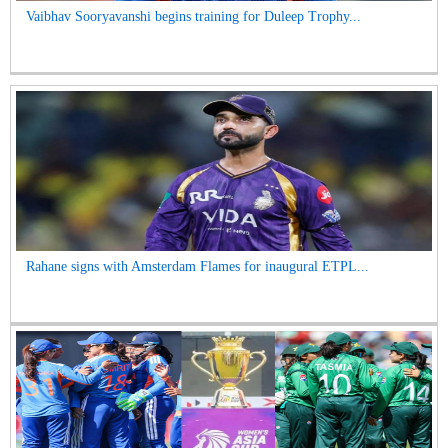
Vaibhav Sooryavanshi begins training for Duleep Trophy...
Rahane signs with Amsterdam Flames for inaugural ETPL...