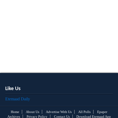
Like Us
Etemaad Daily
Home
About Us
Advertise With Us
All Polls
Epaper
Archives
Privacy Policy
Contact Us
Download Etemaad App