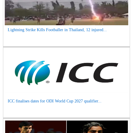
Lightning Strike Kills Footballer in Thailand, 12 injured...
ICC finalises dates for ODI World Cup 2027 qualifier...