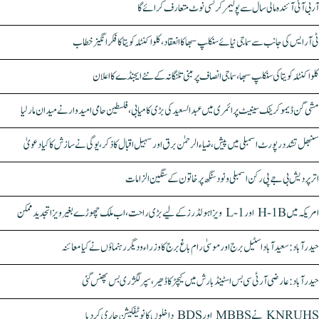
آر بی آئی آئندہ مالی سال سے پولیمر کرنسی نوٹ متعارف کرائے گا
ٹی آر ایس کی جانب سے سماجی نیائے سنکلپ سبھا کا انعقاد، کلواکنٹلہ کویتا کا فکر انگیز خطاب
کلواکنٹلہ کویتا کی سنکلپ سبھا، سماجی انصاف پر مبنی تلنگانہ کے نئے ایجنڈے کا اعلان
مشی گن ڈیموکریٹک سینیٹ پرائمری میں عبدالسعید کی بڑی کامیابی، فلسطین حامی امیدوار نے میدان مار لیا
سنبھل تشدد رپورٹ اسمبلی میں پیش، ضیاء الرحمٰن برق اور سہیل اقبال کا ذکر، یوگی نے سازش کا کیا دعویٰ
اتر پردیش بی جے پی رکن اسمبلی ونود سنگھ پر خاتون کے سنگین الزامات
امریکہ میں H-1B اور L-1 ویزا ہولڈرز کے لیے بڑی راحت، اب ملک چھوڑے بغیر ویزا تجدید ممکن
حیدرآباد: سعیدآباد اسٹیل برج اور موسیٰ رام باغ برج کا وزراء و دیگر رہنماؤں نے کیا معائنہ
حیدرآباد: عارضی آر ٹی سی بس اسٹینڈ بارش میں کیچڑ کا ڈھیر، سپر لگژری بس پھنس گئی
KNRUHS نے MBBS اور BDS داخلوں کا نوٹیفکیشن جاری کر دیا