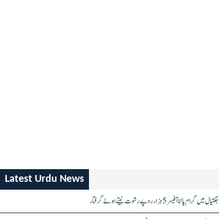
Latest Urdu News
جگتیال میں گرام پالنا آفیسر 5 ہزار روپے رشوت لیتے ہوئے گرفتار