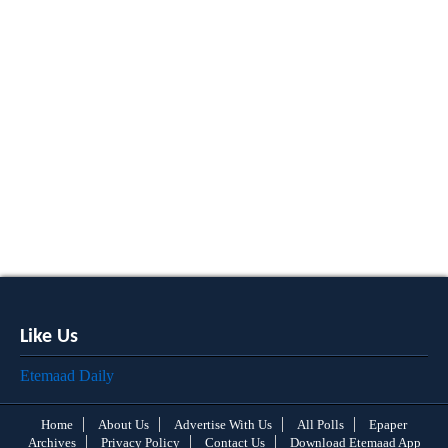
Like Us
Etemaad Daily
Home
About Us
Advertise With Us
All Polls
Epaper
Archives
Privacy Policy
Contact Us
Download Etemaad App