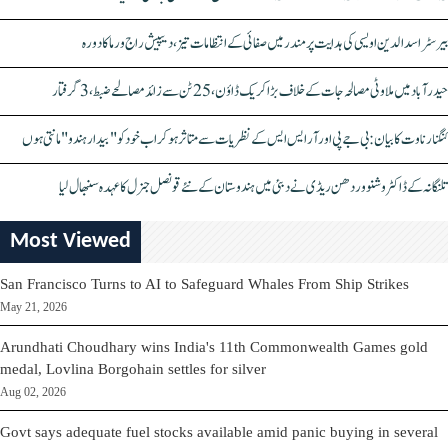
بیرسٹر اسدالدین اویسی کی ہدایت پر مندر میں صفائی کے انتظامات تیز، دیپیش راج ورما کا دورہ
حیدرآباد میں ملاوٹی مصالحہ جات کے خلاف بڑا کریک ڈاؤن، 25 ٹن سے زائد مصالحے ضبط، 3 گرفتار
کنگنا رناوت کا بیان: بی جے پی اور آر ایس ایس کے نظریات سے متاثر ہو کر اب خود کو "بیدار ہندو" مانتی ہوں
تلنگانہ کے ڈاکٹر وشنو وردھن ریڈی نے دبئی میں ہندوستان کے نئے قونصل جنرل کا عہدہ سنبھال لیا
Most Viewed
San Francisco Turns to AI to Safeguard Whales From Ship Strikes
May 21, 2026
Arundhati Choudhary wins India's 11th Commonwealth Games gold
medal, Lovlina Borgohain settles for silver
Aug 02, 2026
Govt says adequate fuel stocks available amid panic buying in several