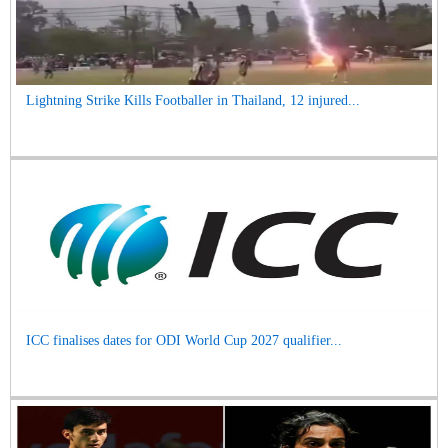
Lightning Strike Kills Footballer in Thailand, 12 injured...
ICC finalises dates for ODI World Cup 2027 qualifier...