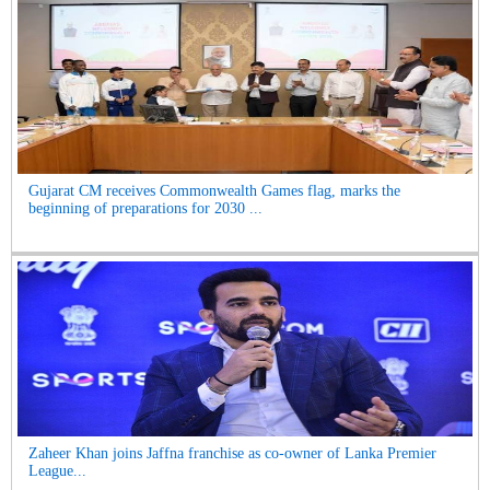
Gujarat CM receives Commonwealth Games flag, marks the
beginning of preparations for 2030 ...
Zaheer Khan joins Jaffna franchise as co-owner of Lanka Premier
League...