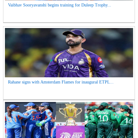
Vaibhav Sooryavanshi begins training for Duleep Trophy...
Rahane signs with Amsterdam Flames for inaugural ETPL...