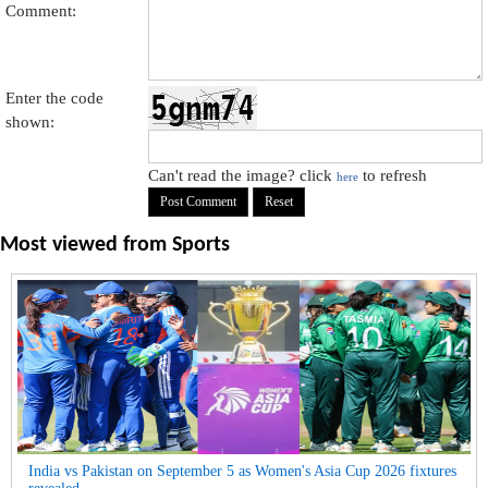
Comment:
Enter the code
shown:
Can't read the image? click
to refresh
here
Most viewed from
Sports
India vs Pakistan on September 5 as Women's Asia Cup 2026 fixtures