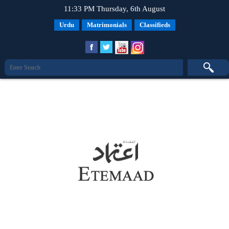
11:33 PM Thursday, 6th August
Urdu
Matrimonials
Classifieds