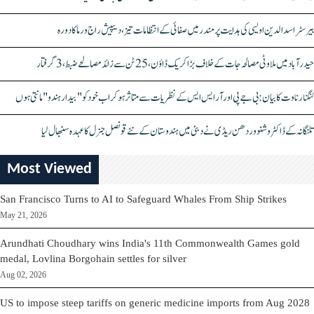
بیرسٹر اسدالدین اویسی کی ہدایت پر مندر میں صفائی کے انتظامات تیز، دیپیش راج ورما کا دورہ
حیدرآباد میں ملاوٹی مصالحہ جات کے خلاف بڑا کریک ڈاؤن، 25 ٹن سے زائد مصالحے ضبط، 3 گرفتار
کنگنا رناوت کا بیان: بی جے پی اور آر ایس ایس کے نظریات سے متاثر ہو کر اب خود کو "بیدار ہندو" مانتی ہوں
تلنگانہ کے ڈاکٹر وشنو وردھن ریڈی نے دبئی میں ہندوستان کے نئے قونصل جنرل کا عہدہ سنبھال لیا
Most Viewed
San Francisco Turns to AI to Safeguard Whales From Ship Strikes
May 21, 2026
Arundhati Choudhary wins India's 11th Commonwealth Games gold
medal, Lovlina Borgohain settles for silver
Aug 02, 2026
US to impose steep tariffs on generic medicine imports from Aug 2028