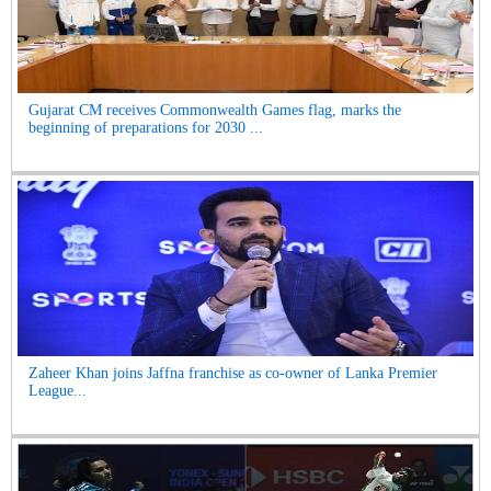
Gujarat CM receives Commonwealth Games flag, marks the
beginning of preparations for 2030 ...
Zaheer Khan joins Jaffna franchise as co-owner of Lanka Premier
League...