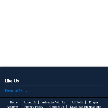
Like Us
Etemaad Daily
Home
About Us
Advertise With Us
All Polls
Epaper
Archives
Privacy Policy
Contact Us
Download Etemaad App