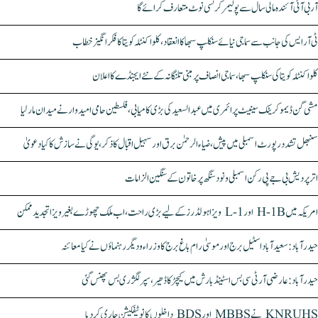
آر بی آئی آئندہ مالی سال سے پولیمر کرنسی نوٹ متعارف کرائے گا
ٹی آر ایس کی جانب سے سماجی نیائے سنکلپ سبھا کا انعقاد، کلواکنٹلہ کویتا کا فکر انگیز خطاب
کلواکنٹلہ کویتا کی سنکلپ سبھا، سماجی انصاف پر مبنی تلنگانہ کے نئے ایجنڈے کا اعلان
مشی گن ڈیموکریٹک سینیٹ پرائمری میں عبدالسعید کی بڑی کامیابی، فلسطین حامی امیدوار نے میدان مار لیا
سنبھل تشدد رپورٹ اسمبلی میں پیش، ضیاء الرحمٰن برق اور سہیل اقبال کا ذکر، یوگی نے سازش کا کیا دعویٰ
اتر پردیش بی جے پی رکن اسمبلی ونود سنگھ پر خاتون کے سنگین الزامات
امریکہ میں H-1B اور L-1 ویزا ہولڈرز کے لیے بڑی راحت، اب ملک چھوڑے بغیر ویزا تجدید ممکن
حیدرآباد: سعیدآباد اسٹیل برج اور موسیٰ رام باغ برج کا وزراء و دیگر رہنماؤں نے کیا معائنہ
حیدرآباد: عارضی آر ٹی سی بس اسٹینڈ بارش میں کیچڑ کا ڈھیر، سپر لگژری بس پھنس گئی
KNRUHS نے MBBS اور BDS داخلوں کا نوٹیفکیشن جاری کر دیا