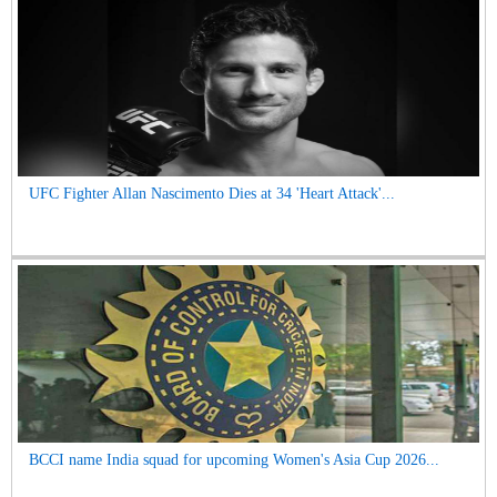
UFC Fighter Allan Nascimento Dies at 34 'Heart Attack'...
BCCI name India squad for upcoming Women's Asia Cup 2026...