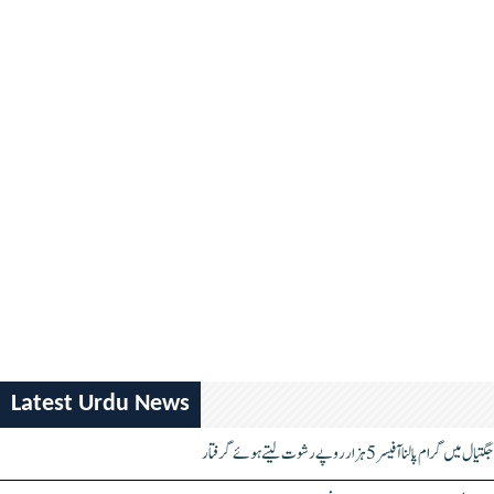
Latest Urdu News
جگتیال میں گرام پالنا آفیسر 5 ہزار روپے رشوت لیتے ہوئے گرفتار