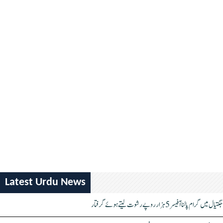
Latest Urdu News
جگتیال میں گرام پالنا آفیسر 5 ہزار روپے رشوت لیتے ہوئے گرفتار