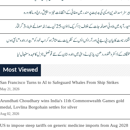
بیرسٹر اسدالدین اویسی کی ہدایت پر مندر میں صفائی کے انتظامات تیز، دیپیش راج ورما کا دورہ
حیدرآباد میں ملاوٹی مصالحہ جات کے خلاف بڑا کریک ڈاؤن، 25 ٹن سے زائد مصالحے ضبط، 3 گرفتار
کنگنا رناوت کا بیان: بی جے پی اور آر ایس ایس کے نظریات سے متاثر ہو کر اب خود کو "بیدار ہندو" مانتی ہوں
تلنگانہ کے ڈاکٹر وشنو وردھن ریڈی نے دبئی میں ہندوستان کے نئے قونصل جنرل کا عہدہ سنبھال لیا
Most Viewed
San Francisco Turns to AI to Safeguard Whales From Ship Strikes
May 21, 2026
Arundhati Choudhary wins India's 11th Commonwealth Games gold
medal, Lovlina Borgohain settles for silver
Aug 02, 2026
US to impose steep tariffs on generic medicine imports from Aug 2028