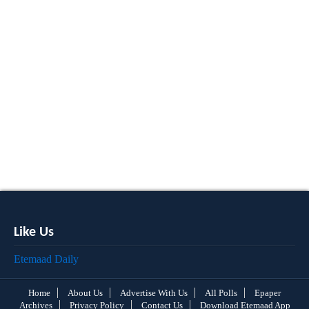
Like Us
Etemaad Daily
Home
About Us
Advertise With Us
All Polls
Epaper
Archives
Privacy Policy
Contact Us
Download Etemaad App