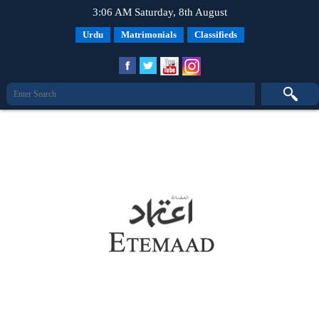
3:06 AM Saturday, 8th August
Urdu
Matrimonials
Classifieds