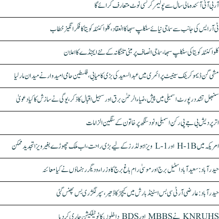
آر بی آئی آئندہ مالی سال سے پولیمر کرنسی نوٹ متعارف کرائے گا
ٹی آر ایس کی جانب سے سماجی نیائے سنکلپ سبھا کا انعقاد، کلواکنٹلہ کویتا کا فکر انگیز خطاب
کلواکنٹلہ کویتا کی سنکلپ سبھا، سماجی انصاف پر مبنی تلنگانہ کے نئے ایجنڈے کا اعلان
مشی گن ڈیموکریٹک سینیٹ پرائمری میں عبدالسعید کی بڑی کامیابی، فلسطین حامی امیدوار نے میدان مار لیا
سنبھل تشدد رپورٹ اسمبلی میں پیش، ضیاء الرحمٰن برق اور سہیل اقبال کا ذکر، یوگی نے سازش کا کیا دعویٰ
اتر پردیش بی جے پی رکن اسمبلی ونود سنگھ پر خاتون کے سنگین الزامات
امریکہ میں H-1B اور L-1 ویزا ہولڈرز کے لیے بڑی راحت، اب ملک چھوڑے بغیر ویزا تجدید ممکن
حیدرآباد: سعیدآباد اسٹیل برج اور موسیٰ رام باغ برج کا وزراء و دیگر رہنماؤں نے کیا معائنہ
حیدرآباد: عارضی آر ٹی سی بس اسٹینڈ بارش میں کیچڑ کا ڈھیر، سپر لگژری بس پھنس گئی
KNRUHS نے MBBS اور BDS داخلوں کا نوٹیفکیشن جاری کر دیا