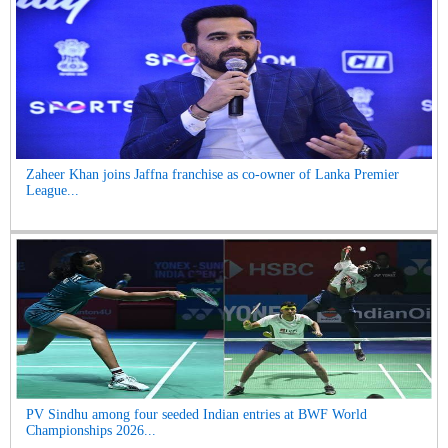
Zaheer Khan joins Jaffna franchise as co-owner of Lanka Premier
League...
PV Sindhu among four seeded Indian entries at BWF World
Championships 2026...