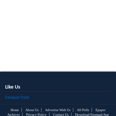
Like Us
Etemaad Daily
Home
About Us
Advertise With Us
All Polls
Epaper
Archives
Privacy Policy
Contact Us
Download Etemaad App