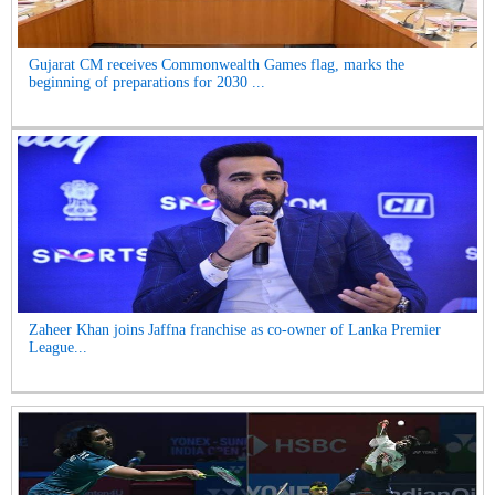
Gujarat CM receives Commonwealth Games flag, marks the
beginning of preparations for 2030 ...
Zaheer Khan joins Jaffna franchise as co-owner of Lanka Premier
League...