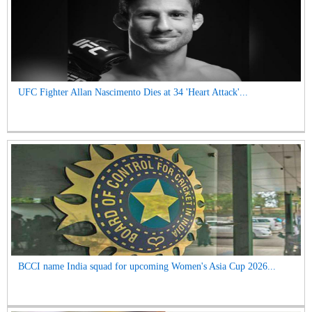
UFC Fighter Allan Nascimento Dies at 34 'Heart Attack'...
BCCI name India squad for upcoming Women's Asia Cup 2026...