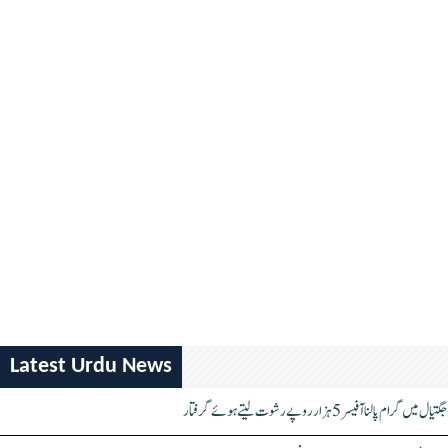
Latest Urdu News
جگتیال میں گرام پالنا آفیسر 5 ہزار روپے رشوت لیتے ہوئے گرفتار