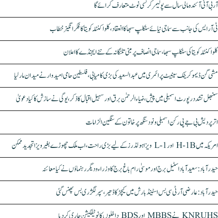
آر بی آئی آئندہ مالی سال سے پولیمر کرنسی نوٹ متعارف کرائے گا
ٹی آر ایس کی جانب سے سماجی نیائے سنکلپ سبھا کا انعقاد، کلواکنٹلہ کویتا کا فکر انگیز خطاب
کلواکنٹلہ کویتا کی سنکلپ سبھا، سماجی انصاف پر مبنی تلنگانہ کے نئے ایجنڈے کا اعلان
مشی گن ڈیموکریٹک سینیٹ پرائمری میں عبدالسعید کی بڑی کامیابی، فلسطین حامی امیدوار نے میدان مار لیا
سنبھل تشدد رپورٹ اسمبلی میں پیش، ضیاء الرحمٰن برق اور سہیل اقبال کا ذکر، یوگی نے سازش کا کیا دعویٰ
اتر پردیش بی جے پی رکن اسمبلی ونود سنگھ پر خاتون کے سنگین الزامات
امریکہ میں H-1B اور L-1 ویزا ہولڈرز کے لیے بڑی راحت، اب ملک چھوڑے بغیر ویزا تجدید ممکن
حیدرآباد: سعیدآباد اسٹیل برج اور موسیٰ رام باغ برج کا وزراء و دیگر رہنماؤں نے کیا معائنہ
حیدرآباد: عارضی آر ٹی سی بس اسٹینڈ بارش میں کیچڑ کا ڈھیر، سپر لگژری بس پھنس گئی
KNRUHS نے MBBS اور BDS داخلوں کا نوٹیفکیشن جاری کر دیا