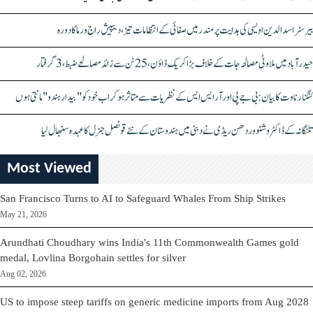
بیرسٹر اسدالدین اویسی کی ہدایت پر مندر میں صفائی کے انتظامات تیز، دیپیش راج ورما کا دورہ
حیدرآباد میں ملاوٹی مصالحہ جات کے خلاف بڑا کریک ڈاؤن، 25 ٹن سے زائد مصالحے ضبط، 3 گرفتار
کنگنا رناوت کا بیان: بی جے پی اور آر ایس ایس کے نظریات سے متاثر ہو کر اب خود کو "بیدار ہندو" مانتی ہوں
تلنگانہ کے ڈاکٹر وشنو وردھن ریڈی نے دبئی میں ہندوستان کے نئے قونصل جنرل کا عہدہ سنبھال لیا
Most Viewed
San Francisco Turns to AI to Safeguard Whales From Ship Strikes
May 21, 2026
Arundhati Choudhary wins India's 11th Commonwealth Games gold
medal, Lovlina Borgohain settles for silver
Aug 02, 2026
US to impose steep tariffs on generic medicine imports from Aug 2028