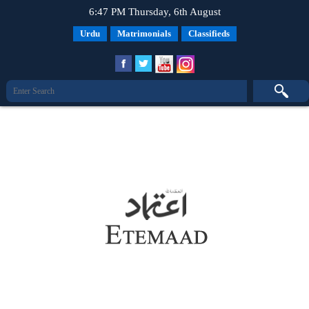
6:47 PM Thursday, 6th August
Urdu
Matrimonials
Classifieds