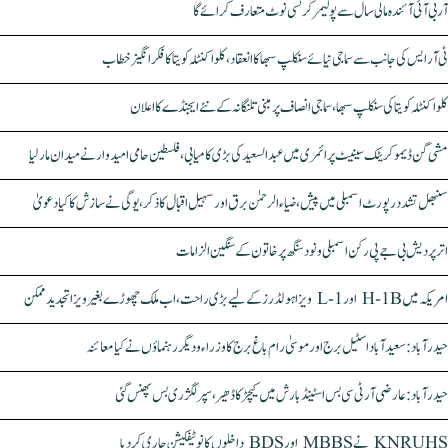
آر بی آئی آئندہ مالی سال سے پولیمر کرنسی نوٹ متعارف کرائے گا
ٹی آر ایس کی جانب سے سماجی نیائے سنکلپ سبھا کا انعقاد، کلواکنٹلہ کویتا کا فکر انگیز خطاب
کلواکنٹلہ کویتا کی سنکلپ سبھا، سماجی انصاف پر مبنی تلنگانہ کے نئے ایجنڈے کا اعلان
مشی گن ڈیموکریٹک سینیٹ پرائمری میں عبدالسعید کی بڑی کامیابی، فلسطین حامی امیدوار نے میدان مار لیا
سنبھل تشدد رپورٹ اسمبلی میں پیش، ضیاء الرحمٰن برق اور سہیل اقبال کا ذکر، یوگی نے سازش کا کیا دعویٰ
اتر پردیش بی جے پی رکن اسمبلی ونود سنگھ پر خاتون کے سنگین الزامات
امریکہ میں H-1B اور L-1 ویزا ہولڈرز کے لیے بڑی راحت، اب ملک چھوڑے بغیر ویزا تجدید ممکن
حیدرآباد: سعیدآباد اسٹیل برج اور موسیٰ رام باغ برج کا وزراء و دیگر رہنماؤں نے کیا معائنہ
حیدرآباد: عارضی آر ٹی سی بس اسٹینڈ بارش میں کیچڑ کا ڈھیر، سپر لگژری بس پھنس گئی
KNRUHS نے MBBS اور BDS داخلوں کا نوٹیفکیشن جاری کر دیا