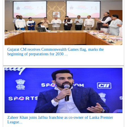
Gujarat CM receives Commonwealth Games flag, marks the
beginning of preparations for 2030 ...
Zaheer Khan joins Jaffna franchise as co-owner of Lanka Premier
League...