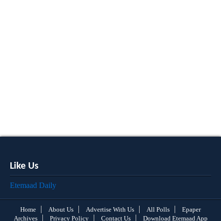
Like Us
Etemaad Daily
Home
About Us
Advertise With Us
All Polls
Epaper
Archives
Privacy Policy
Contact Us
Download Etemaad App