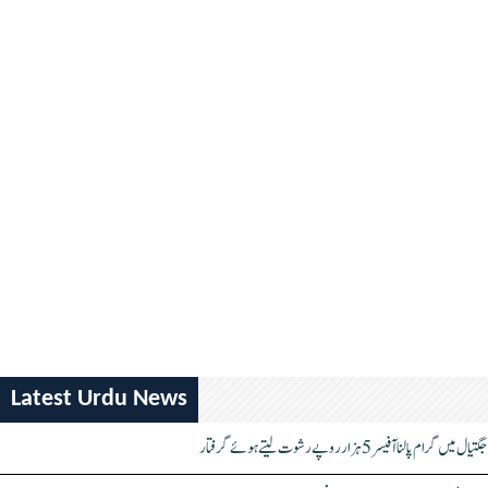
Latest Urdu News
جگتیال میں گرام پالنا آفیسر 5 ہزار روپے رشوت لیتے ہوئے گرفتار