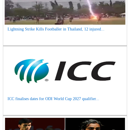
Lightning Strike Kills Footballer in Thailand, 12 injured...
ICC finalises dates for ODI World Cup 2027 qualifier...