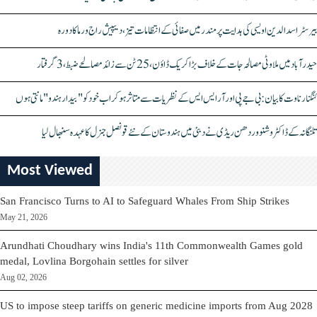
بیرسٹر اسدالدین اویسی کی ہدایت پر مندر میں صفائی کے انتظامات تیز، دیپیش راج ورما کا دورہ
حیدرآباد میں ملاوٹی مصالحہ جات کے خلاف بڑا کریک ڈاؤن، 25 ٹن سے زائد مصالحے ضبط، 3 گرفتار
کنگنا رناوت کا بیان: بی جے پی اور آر ایس ایس کے نظریات سے متاثر ہو کر اب خود کو "بیدار ہندو" مانتی ہوں
تلنگانہ کے ڈاکٹر وشنو وردھن ریڈی نے دبئی میں ہندوستان کے نئے قونصل جنرل کا عہدہ سنبھال لیا
Most Viewed
San Francisco Turns to AI to Safeguard Whales From Ship Strikes
May 21, 2026
Arundhati Choudhary wins India's 11th Commonwealth Games gold
medal, Lovlina Borgohain settles for silver
Aug 02, 2026
US to impose steep tariffs on generic medicine imports from Aug 2028