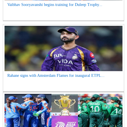
Vaibhav Sooryavanshi begins training for Duleep Trophy...
Rahane signs with Amsterdam Flames for inaugural ETPL...