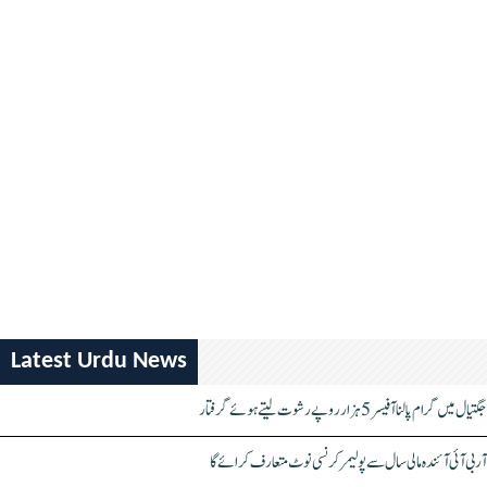
Latest Urdu News
جگتیال میں گرام پالنا آفیسر 5 ہزار روپے رشوت لیتے ہوئے گرفتار
آر بی آئی آئندہ مالی سال سے پولیمر کرنسی نوٹ متعارف کرائے گا