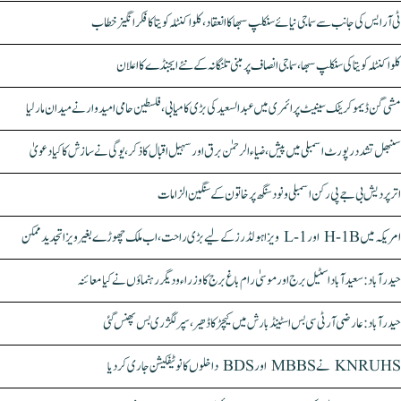
ٹی آر ایس کی جانب سے سماجی نیائے سنکلپ سبھا کا انعقاد، کلواکنٹلہ کویتا کا فکر انگیز خطاب
کلواکنٹلہ کویتا کی سنکلپ سبھا، سماجی انصاف پر مبنی تلنگانہ کے نئے ایجنڈے کا اعلان
مشی گن ڈیموکریٹک سینیٹ پرائمری میں عبدالسعید کی بڑی کامیابی، فلسطین حامی امیدوار نے میدان مار لیا
سنبھل تشدد رپورٹ اسمبلی میں پیش، ضیاء الرحمٰن برق اور سہیل اقبال کا ذکر، یوگی نے سازش کا کیا دعویٰ
اتر پردیش بی جے پی رکن اسمبلی ونود سنگھ پر خاتون کے سنگین الزامات
امریکہ میں H-1B اور L-1 ویزا ہولڈرز کے لیے بڑی راحت، اب ملک چھوڑے بغیر ویزا تجدید ممکن
حیدرآباد: سعیدآباد اسٹیل برج اور موسیٰ رام باغ برج کا وزراء و دیگر رہنماؤں نے کیا معائنہ
حیدرآباد: عارضی آر ٹی سی بس اسٹینڈ بارش میں کیچڑ کا ڈھیر، سپر لگژری بس پھنس گئی
KNRUHS نے MBBS اور BDS داخلوں کا نوٹیفکیشن جاری کر دیا