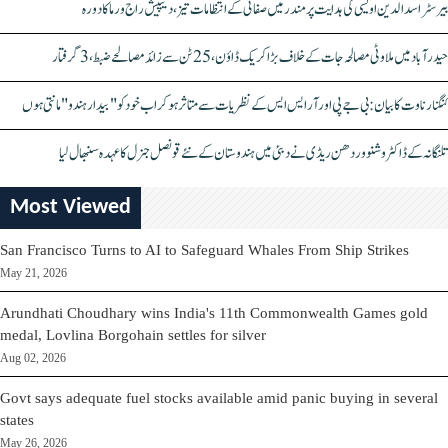
بیرسٹر اسدالدین اویسی کی ہدایت پر مندر میں صفائی کے انتظامات تیز، دیپیش راج ورما کا دورہ
حیدرآباد میں ملاوٹی مصالحہ جات کے خلاف بڑا کریک ڈاؤن، 25 ٹن سے زائد مصالحے ضبط، 3 گرفتار
کنگنا رناوت کا بیان: بی جے پی اور آر ایس ایس کے نظریات سے متاثر ہو کر اب خود کو "بیدار ہندو" مانتی ہوں
تلنگانہ کے ڈاکٹر وشنو وردھن ریڈی نے دبئی میں ہندوستان کے نئے قونصل جنرل کا عہدہ سنبھال لیا
Most Viewed
San Francisco Turns to AI to Safeguard Whales From Ship Strikes
May 21, 2026
Arundhati Choudhary wins India's 11th Commonwealth Games gold
medal, Lovlina Borgohain settles for silver
Aug 02, 2026
Govt says adequate fuel stocks available amid panic buying in several
states
May 26, 2026