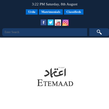
3:22 PM Saturday, 8th August
Urdu
Matrimonials
Classifieds