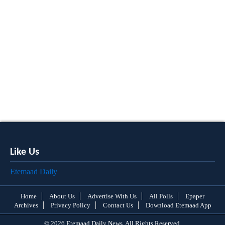
Like Us
Etemaad Daily
Home
About Us
Advertise With Us
All Polls
Epaper
Archives
Privacy Policy
Contact Us
Download Etemaad App
© 2026 Etemaad Daily News, All Rights Reserved.