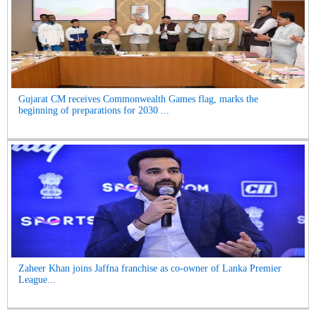
Gujarat CM receives Commonwealth Games flag, marks the
beginning of preparations for 2030 ...
Zaheer Khan joins Jaffna franchise as co-owner of Lanka Premier
League...