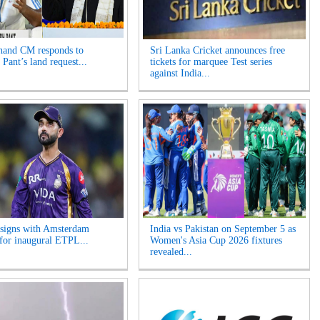
hand CM responds to
Sri Lanka Cricket announces free
Pant’s land request...
tickets for marquee Test series
against India...
signs with Amsterdam
India vs Pakistan on September 5 as
for inaugural ETPL...
Women's Asia Cup 2026 fixtures
revealed...