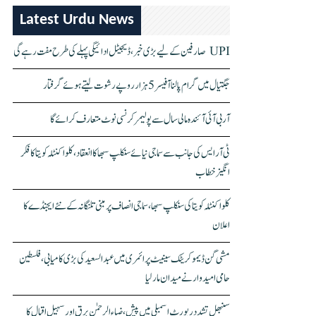
Latest Urdu News
UPI صارفین کے لیے بڑی خبر، ڈیجیٹل ادائیگی پہلے کی طرح مفت رہے گی
جگتیال میں گرام پالنا آفیسر 5 ہزار روپے رشوت لیتے ہوئے گرفتار
آر بی آئی آئندہ مالی سال سے پولیمر کرنسی نوٹ متعارف کرائے گا
ٹی آر ایس کی جانب سے سماجی نیائے سنکلپ سبھا کا انعقاد، کلواکنٹلہ کویتا کا فکر
انگیز خطاب
کلواکنٹلہ کویتا کی سنکلپ سبھا، سماجی انصاف پر مبنی تلنگانہ کے نئے ایجنڈے کا
اعلان
مشی گن ڈیموکریٹک سینیٹ پرائمری میں عبدالسعید کی بڑی کامیابی، فلسطین
حامی امیدوار نے میدان مار لیا
سنبھل تشدد رپورٹ اسمبلی میں پیش، ضیاء الرحمٰن برق اور سہیل اقبال کا