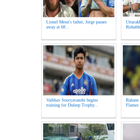
Lionel Messi's father, Jorge passes
Uttarak
away at 68...
Rishabh 
Vaibhav Sooryavanshi begins
Rahane 
training for Duleep Trophy...
Flames 