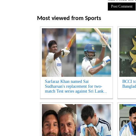
Most viewed from
Sports
Sarfaraz Khan named Sai
BCCI to
Sudharsan's replacement for two-
Banglad
match Test series against Sri Lank...