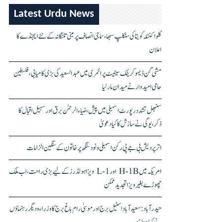
Latest Urdu News
کلواکنٹلہ کویتا کی سنکلپ سبھا، سماجی انصاف پر مبنی تلنگانہ کے نئے ایجنڈے کا
اعلان
مشی گن ڈیموکریٹک سینیٹ پرائمری میں عبدالسعید کی بڑی کامیابی، فلسطین
حامی امیدوار نے میدان مار لیا
سنبھل تشدد رپورٹ اسمبلی میں پیش، ضیاء الرحمٰن برق اور سہیل اقبال کا
ذکر، یوگی نے سازش کا کیا دعویٰ
اتر پردیش بی جے پی رکن اسمبلی ونود سنگھ پر خاتون کے سنگین الزامات
امریکہ میں H-1B اور L-1 ویزا ہولڈرز کے لیے بڑی راحت، اب ملک
چھوڑے بغیر ویزا تجدید ممکن
حیدرآباد: سعیدآباد اسٹیل برج اور موسیٰ رام باغ برج کا وزراء و دیگر رہنماؤں