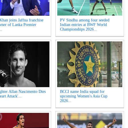
Khan joins Jaffna franchise
PV Sindhu among four seeded
wner of Lanka Premier
Indian entries at BWF World
..
Championships 2026...
hter Allan Nascimento Dies
BCCI name India squad for
eart Attack'...
upcoming Women's Asia Cup
2026...