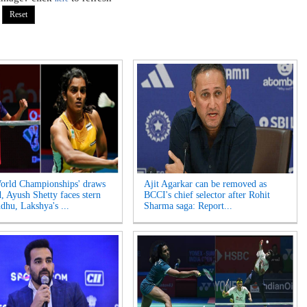
rld Championships' draws
Ajit Agarkar can be removed as
d, Ayush Shetty faces stern
BCCI's chief selector after Rohit
ndhu, Lakshya's ...
Sharma saga: Report...