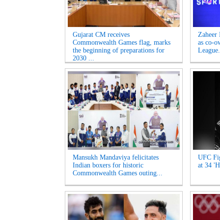
Gujarat CM receives
Zaheer 
Commonwealth Games flag, marks
as co-o
the beginning of preparations for
League.
2030 ...
Mansukh Mandaviya felicitates
UFC Fig
Indian boxers for historic
at 34 'H
Commonwealth Games outing...