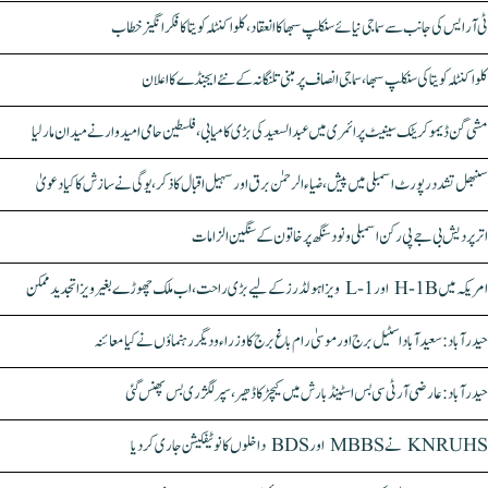
ٹی آر ایس کی جانب سے سماجی نیائے سنکلپ سبھا کا انعقاد، کلواکنٹلہ کویتا کا فکر انگیز خطاب
کلواکنٹلہ کویتا کی سنکلپ سبھا، سماجی انصاف پر مبنی تلنگانہ کے نئے ایجنڈے کا اعلان
مشی گن ڈیموکریٹک سینیٹ پرائمری میں عبدالسعید کی بڑی کامیابی، فلسطین حامی امیدوار نے میدان مار لیا
سنبھل تشدد رپورٹ اسمبلی میں پیش، ضیاء الرحمٰن برق اور سہیل اقبال کا ذکر، یوگی نے سازش کا کیا دعویٰ
اتر پردیش بی جے پی رکن اسمبلی ونود سنگھ پر خاتون کے سنگین الزامات
امریکہ میں H-1B اور L-1 ویزا ہولڈرز کے لیے بڑی راحت، اب ملک چھوڑے بغیر ویزا تجدید ممکن
حیدرآباد: سعیدآباد اسٹیل برج اور موسیٰ رام باغ برج کا وزراء و دیگر رہنماؤں نے کیا معائنہ
حیدرآباد: عارضی آر ٹی سی بس اسٹینڈ بارش میں کیچڑ کا ڈھیر، سپر لگژری بس پھنس گئی
KNRUHS نے MBBS اور BDS داخلوں کا نوٹیفکیشن جاری کر دیا