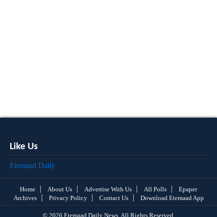
Like Us
Etemaad Daily
Home
About Us
Advertise With Us
All Polls
Epaper
Archives
Privacy Policy
Contact Us
Download Etemaad App
© 2026 Etemaad Daily News, All Rights Reserved.