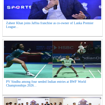
Zaheer Khan joins Jaffna franchise as co-owner of Lanka Premier
League...
PV Sindhu among four seeded Indian entries at BWF World
Championships 2026...