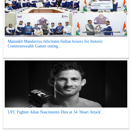
Mansukh Mandaviya felicitates Indian boxers for historic
Commonwealth Games outing...
UFC Fighter Allan Nascimento Dies at 34 'Heart Attack'...