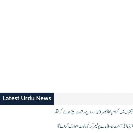
Latest Urdu News
جگتیال میں گرام پالنا آفیسر 5 ہزار روپے رشوت لیتے ہوئے گرفتار
آر بی آئی آئندہ مالی سال سے پولیمر کرنسی نوٹ متعارف کرائے گا