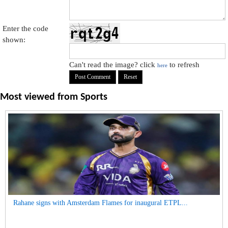
Enter the code
shown:
Can't read the image? click
to refresh
here
Most viewed from
Sports
Rahane signs with Amsterdam Flames for inaugural ETPL...