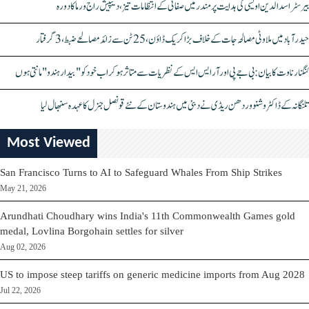
بیرسٹر اسدالدین اویسی کی ہدایت پر مندر میں صفائی کے انتظامات تیز، دیپیش راج ورما کا دورہ
حیدرآباد میں ملاوٹی مصالحہ جات کے خلاف بڑا کریک ڈاؤن، 25 ٹن سے زائد مصالحے ضبط، 3 گرفتار
کنگنا رناوت کا بیان: بی جے پی اور آر ایس ایس کے نظریات سے متاثر ہو کر اب خود کو "بیدار ہندو" مانتی ہوں
تلنگانہ کے ڈاکٹر وشنو وردھن ریڈی نے دبئی میں ہندوستان کے نئے قونصل جنرل کا عہدہ سنبھال لیا
Most Viewed
San Francisco Turns to AI to Safeguard Whales From Ship Strikes
May 21, 2026
Arundhati Choudhary wins India's 11th Commonwealth Games gold
medal, Lovlina Borgohain settles for silver
Aug 02, 2026
US to impose steep tariffs on generic medicine imports from Aug 2028
Jul 22, 2026