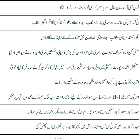
آر بی آئی آئندہ مالی سال سے پولیمر کرنسی نوٹ متعارف کرائے گا
ٹی آر ایس کی جانب سے سماجی نیائے سنکلپ سبھا کا انعقاد، کلواکنٹلہ کویتا کا فکر انگیز خطاب
کلواکنٹلہ کویتا کی سنکلپ سبھا، سماجی انصاف پر مبنی تلنگانہ کے نئے ایجنڈے کا اعلان
مشی گن ڈیموکریٹک سینیٹ پرائمری میں عبدالسعید کی بڑی کامیابی، فلسطین حامی امیدوار نے میدان مار لیا
سنبھل تشدد رپورٹ اسمبلی میں پیش، ضیاء الرحمٰن برق اور سہیل اقبال کا ذکر، یوگی نے سازش کا کیا دعویٰ
اتر پردیش بی جے پی رکن اسمبلی ونود سنگھ پر خاتون کے سنگین الزامات
امریکہ میں H-1B اور L-1 ویزا ہولڈرز کے لیے بڑی راحت، اب ملک چھوڑے بغیر ویزا تجدید ممکن
حیدرآباد: سعیدآباد اسٹیل برج اور موسیٰ رام باغ برج کا وزراء و دیگر رہنماؤں نے کیا معائنہ
حیدرآباد: عارضی آر ٹی سی بس اسٹینڈ بارش میں کیچڑ کا ڈھیر، سپر لگژری بس پھنس گئی