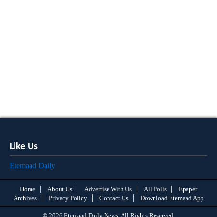
Like Us
Etemaad Daily
Home
About Us
Advertise With Us
All Polls
Epaper
Archives
Privacy Policy
Contact Us
Download Etemaad App
© 2026 Etemaad Daily News, All Rights Reserved.