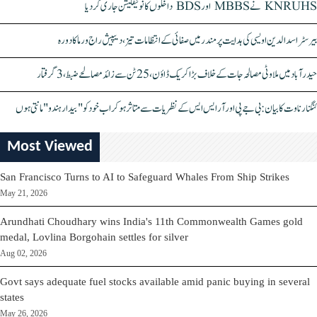
KNRUHS نے MBBS اور BDS داخلوں کا نوٹیفکیشن جاری کر دیا
بیرسٹر اسدالدین اویسی کی ہدایت پر مندر میں صفائی کے انتظامات تیز، دیپیش راج ورما کا دورہ
حیدرآباد میں ملاوٹی مصالحہ جات کے خلاف بڑا کریک ڈاؤن، 25 ٹن سے زائد مصالحے ضبط، 3 گرفتار
کنگنا رناوت کا بیان: بی جے پی اور آر ایس ایس کے نظریات سے متاثر ہو کر اب خود کو "بیدار ہندو" مانتی ہوں
Most Viewed
San Francisco Turns to AI to Safeguard Whales From Ship Strikes
May 21, 2026
Arundhati Choudhary wins India's 11th Commonwealth Games gold
medal, Lovlina Borgohain settles for silver
Aug 02, 2026
Govt says adequate fuel stocks available amid panic buying in several
states
May 26, 2026