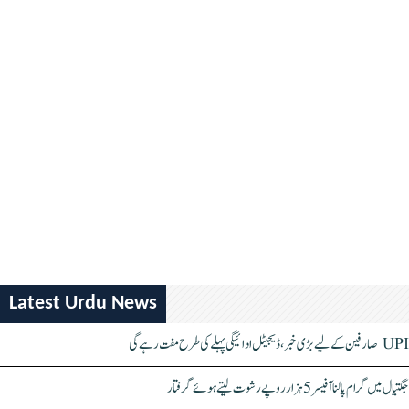
Latest Urdu News
UPI صارفین کے لیے بڑی خبر، ڈیجیٹل ادائیگی پہلے کی طرح مفت رہے گی
جگتیال میں گرام پالنا آفیسر 5 ہزار روپے رشوت لیتے ہوئے گرفتار