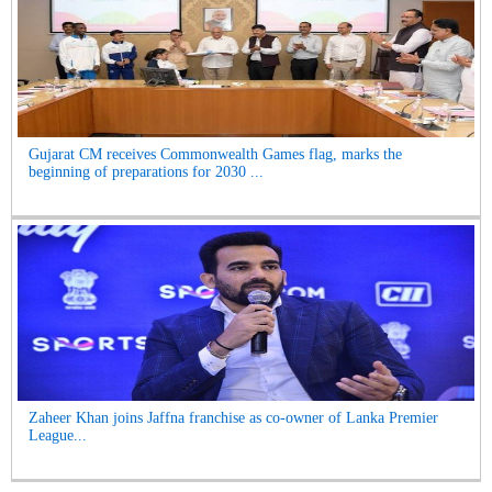
Gujarat CM receives Commonwealth Games flag, marks the
beginning of preparations for 2030 ...
Zaheer Khan joins Jaffna franchise as co-owner of Lanka Premier
League...