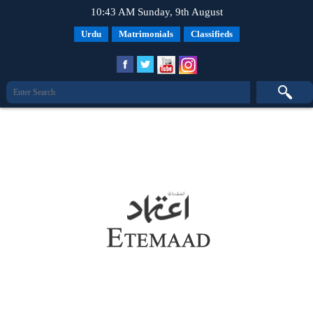
10:43 AM Sunday, 9th August
Urdu
Matrimonials
Classifieds