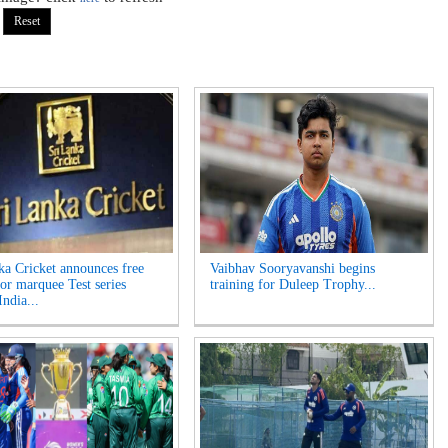
ka Cricket announces free
Vaibhav Sooryavanshi begins
for marquee Test series
training for Duleep Trophy...
India...