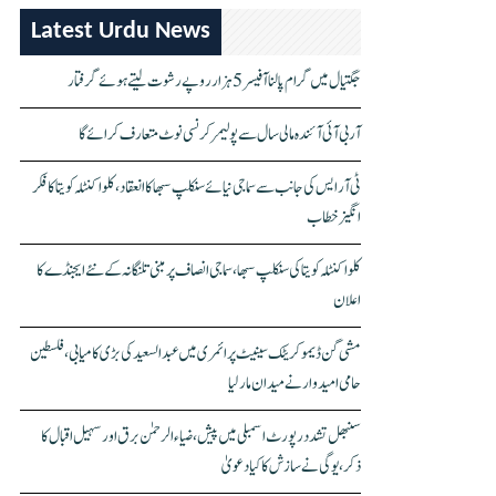
Latest Urdu News
جگتیال میں گرام پالنا آفیسر 5 ہزار روپے رشوت لیتے ہوئے گرفتار
آر بی آئی آئندہ مالی سال سے پولیمر کرنسی نوٹ متعارف کرائے گا
ٹی آر ایس کی جانب سے سماجی نیائے سنکلپ سبھا کا انعقاد، کلواکنٹلہ کویتا کا فکر
انگیز خطاب
کلواکنٹلہ کویتا کی سنکلپ سبھا، سماجی انصاف پر مبنی تلنگانہ کے نئے ایجنڈے کا
اعلان
مشی گن ڈیموکریٹک سینیٹ پرائمری میں عبدالسعید کی بڑی کامیابی، فلسطین
حامی امیدوار نے میدان مار لیا
سنبھل تشدد رپورٹ اسمبلی میں پیش، ضیاء الرحمٰن برق اور سہیل اقبال کا
ذکر، یوگی نے سازش کا کیا دعویٰ