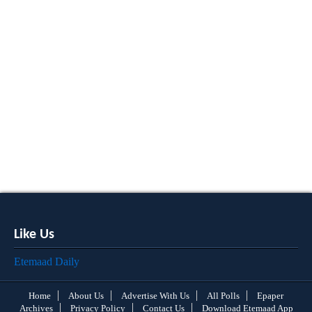
Like Us
Etemaad Daily
Home
About Us
Advertise With Us
All Polls
Epaper
Archives
Privacy Policy
Contact Us
Download Etemaad App