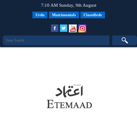
7:10 AM Sunday, 9th August
Urdu
Matrimonials
Classifieds