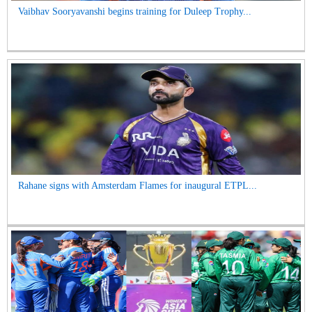
Vaibhav Sooryavanshi begins training for Duleep Trophy...
Rahane signs with Amsterdam Flames for inaugural ETPL...