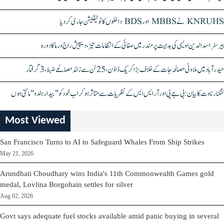
KNRUHS نے MBBS اور BDS داخلوں کا نوٹیفکیشن جاری کر دیا
بیرسٹر اسدالدین اویسی کی ہدایت پر مندر میں صفائی کے انتظامات تیز، دیپیش راج ورما کا دورہ
حیدرآباد میں ملاوٹی مصالحہ جات کے خلاف بڑا کریک ڈاؤن، 25 ٹن سے زائد مصالحے ضبط، 3 گرفتار
کنگنا رناوت کا بیان: بی جے پی اور آر ایس ایس کے نظریات سے متاثر ہو کر اب خود کو "بیدار ہندو" مانتی ہوں
Most Viewed
San Francisco Turns to AI to Safeguard Whales From Ship Strikes
May 21, 2026
Arundhati Choudhary wins India's 11th Commonwealth Games gold
medal, Lovlina Borgohain settles for silver
Aug 02, 2026
Govt says adequate fuel stocks available amid panic buying in several