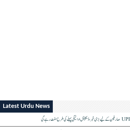
Latest Urdu News
UPI صارفین کے لیے بڑی خبر، ڈیجیٹل ادائیگی پہلے کی طرح مفت رہے گی