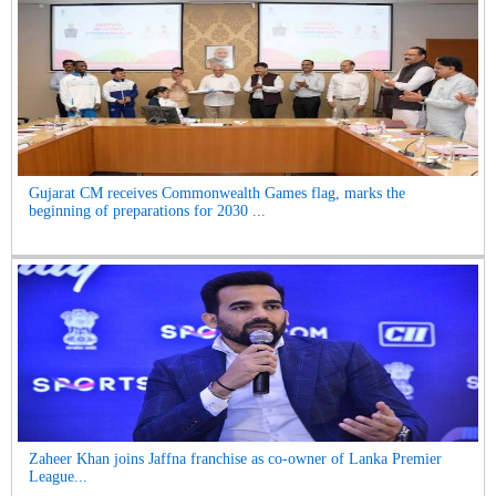
Gujarat CM receives Commonwealth Games flag, marks the
beginning of preparations for 2030 ...
Zaheer Khan joins Jaffna franchise as co-owner of Lanka Premier
League...