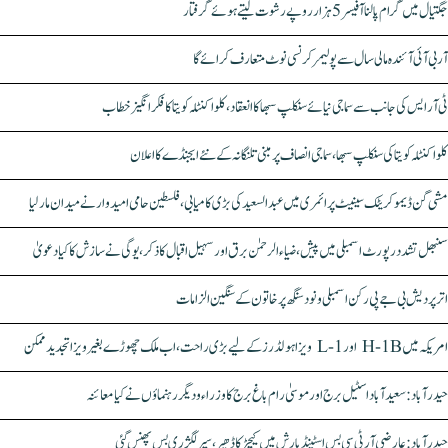
جگتیال میں گرام پالنا آفیسر 5 ہزار روپے رشوت لیتے ہوئے گرفتار
آر بی آئی آئندہ مالی سال سے پولیمر کرنسی نوٹ متعارف کرائے گا
ٹی آر ایس کی جانب سے سماجی نیائے سنکلپ سبھا کا انعقاد، کلواکنٹلہ کویتا کا فکر انگیز خطاب
کلواکنٹلہ کویتا کی سنکلپ سبھا، سماجی انصاف پر مبنی تلنگانہ کے نئے ایجنڈے کا اعلان
مشی گن ڈیموکریٹک سینیٹ پرائمری میں عبدالسعید کی بڑی کامیابی، فلسطین حامی امیدوار نے میدان مار لیا
سنبھل تشدد رپورٹ اسمبلی میں پیش، ضیاء الرحمٰن برق اور سہیل اقبال کا ذکر، یوگی نے سازش کا کیا دعویٰ
اتر پردیش بی جے پی رکن اسمبلی ونود سنگھ پر خاتون کے سنگین الزامات
امریکہ میں H-1B اور L-1 ویزا ہولڈرز کے لیے بڑی راحت، اب ملک چھوڑے بغیر ویزا تجدید ممکن
حیدرآباد: سعیدآباد اسٹیل برج اور موسیٰ رام باغ برج کا وزراء و دیگر رہنماؤں نے کیا معائنہ
حیدرآباد: عارضی آر ٹی سی بس اسٹینڈ بارش میں کیچڑ کا ڈھیر، سپر لگژری بس پھنس گئی