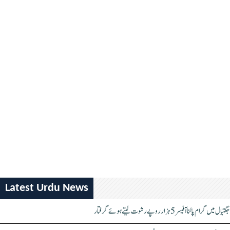
Latest Urdu News
جگتیال میں گرام پالنا آفیسر 5 ہزار روپے رشوت لیتے ہوئے گرفتار