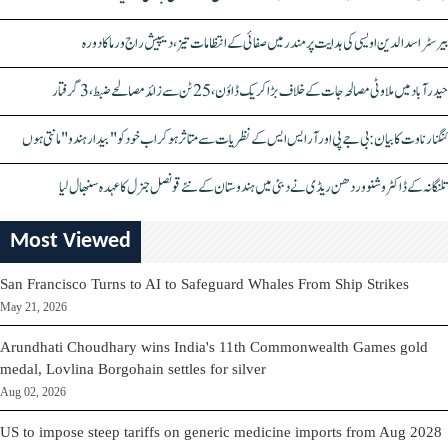
بیرسٹر اسدالدین اویسی کی ہدایت پر مندر میں صفائی کے انتظامات تیز، دیپیش راج ورما کا دورہ
حیدرآباد میں ملاوٹی مصالحہ جات کے خلاف بڑا کریک ڈاؤن، 25 ٹن سے زائد مصالحے ضبط، 3 گرفتار
کنگنا رناوت کا بیان: بی جے پی اور آر ایس ایس کے نظریات سے متاثر ہو کر اب خود کو "بیدار ہندو" مانتی ہوں
تلنگانہ کے ڈاکٹر وشنو وردھن ریڈی نے دبئی میں ہندوستان کے نئے قونصل جنرل کا عہدہ سنبھال لیا
Most Viewed
San Francisco Turns to AI to Safeguard Whales From Ship Strikes
May 21, 2026
Arundhati Choudhary wins India's 11th Commonwealth Games gold
medal, Lovlina Borgohain settles for silver
Aug 02, 2026
US to impose steep tariffs on generic medicine imports from Aug 2028