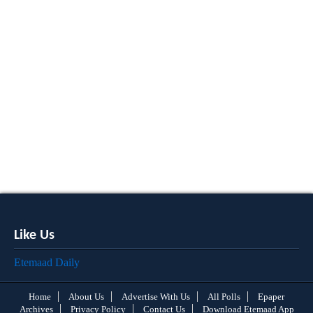
Like Us
Etemaad Daily
Home
About Us
Advertise With Us
All Polls
Epaper
Archives
Privacy Policy
Contact Us
Download Etemaad App