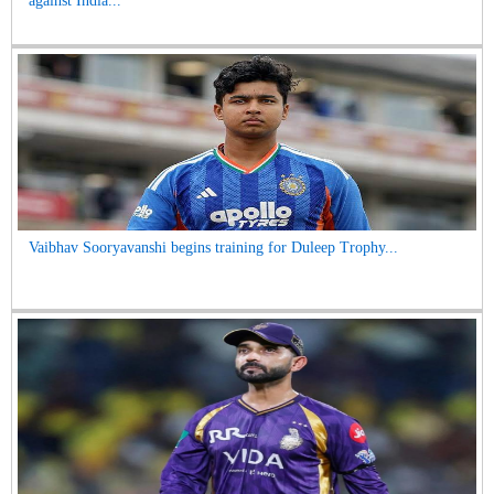
against India...
Vaibhav Sooryavanshi begins training for Duleep Trophy...