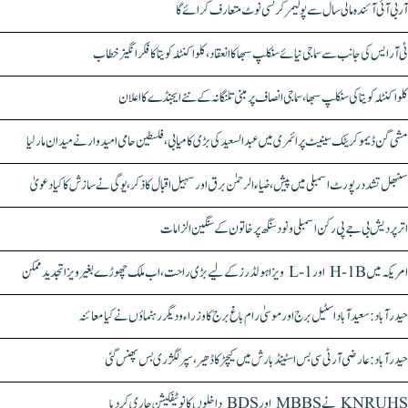
آر بی آئی آئندہ مالی سال سے پولیمر کرنسی نوٹ متعارف کرائے گا
ٹی آر ایس کی جانب سے سماجی نیائے سنکلپ سبھا کا انعقاد، کلواکنٹلہ کویتا کا فکر انگیز خطاب
کلواکنٹلہ کویتا کی سنکلپ سبھا، سماجی انصاف پر مبنی تلنگانہ کے نئے ایجنڈے کا اعلان
مشی گن ڈیموکریٹک سینیٹ پرائمری میں عبدالسعید کی بڑی کامیابی، فلسطین حامی امیدوار نے میدان مار لیا
سنبھل تشدد رپورٹ اسمبلی میں پیش، ضیاء الرحمٰن برق اور سہیل اقبال کا ذکر، یوگی نے سازش کا کیا دعویٰ
اتر پردیش بی جے پی رکن اسمبلی ونود سنگھ پر خاتون کے سنگین الزامات
امریکہ میں H-1B اور L-1 ویزا ہولڈرز کے لیے بڑی راحت، اب ملک چھوڑے بغیر ویزا تجدید ممکن
حیدرآباد: سعیدآباد اسٹیل برج اور موسیٰ رام باغ برج کا وزراء و دیگر رہنماؤں نے کیا معائنہ
حیدرآباد: عارضی آر ٹی سی بس اسٹینڈ بارش میں کیچڑ کا ڈھیر، سپر لگژری بس پھنس گئی
KNRUHS نے MBBS اور BDS داخلوں کا نوٹیفکیشن جاری کر دیا