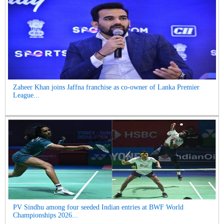
Zaheer Khan joins Jaffna franchise as co-owner of Lanka Premier
League...
PV Sindhu among four seeded Indian entries at BWF World
Championships 2026...