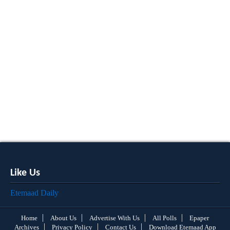
Like Us
Etemaad Daily
Home
About Us
Advertise With Us
All Polls
Epaper
Archives
Privacy Policy
Contact Us
Download Etemaad App