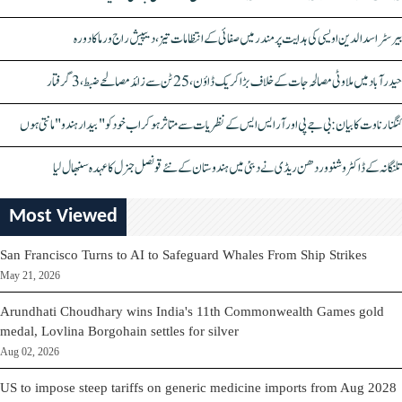
بیرسٹر اسدالدین اویسی کی ہدایت پر مندر میں صفائی کے انتظامات تیز، دیپیش راج ورما کا دورہ
حیدرآباد میں ملاوٹی مصالحہ جات کے خلاف بڑا کریک ڈاؤن، 25 ٹن سے زائد مصالحے ضبط، 3 گرفتار
کنگنا رناوت کا بیان: بی جے پی اور آر ایس ایس کے نظریات سے متاثر ہو کر اب خود کو "بیدار ہندو" مانتی ہوں
تلنگانہ کے ڈاکٹر وشنو وردھن ریڈی نے دبئی میں ہندوستان کے نئے قونصل جنرل کا عہدہ سنبھال لیا
Most Viewed
San Francisco Turns to AI to Safeguard Whales From Ship Strikes
May 21, 2026
Arundhati Choudhary wins India's 11th Commonwealth Games gold
medal, Lovlina Borgohain settles for silver
Aug 02, 2026
US to impose steep tariffs on generic medicine imports from Aug 2028