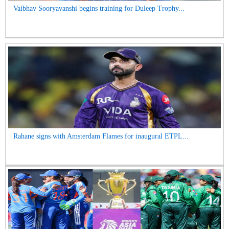
Vaibhav Sooryavanshi begins training for Duleep Trophy...
Rahane signs with Amsterdam Flames for inaugural ETPL...