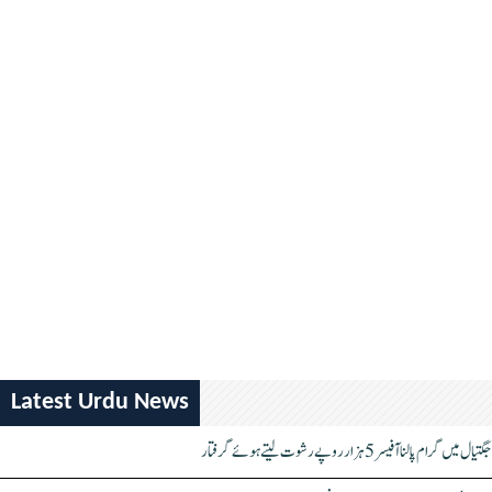
Latest Urdu News
جگتیال میں گرام پالنا آفیسر 5 ہزار روپے رشوت لیتے ہوئے گرفتار