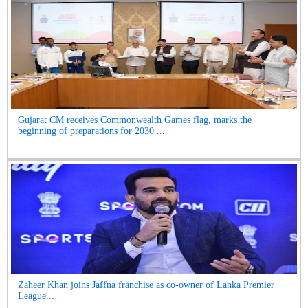
Gujarat CM receives Commonwealth Games flag, marks the
beginning of preparations for 2030 ...
Zaheer Khan joins Jaffna franchise as co-owner of Lanka Premier
League...