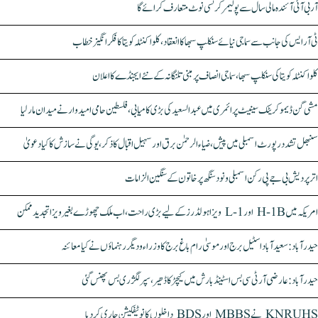
آر بی آئی آئندہ مالی سال سے پولیمر کرنسی نوٹ متعارف کرائے گا
ٹی آر ایس کی جانب سے سماجی نیائے سنکلپ سبھا کا انعقاد، کلواکنٹلہ کویتا کا فکر انگیز خطاب
کلواکنٹلہ کویتا کی سنکلپ سبھا، سماجی انصاف پر مبنی تلنگانہ کے نئے ایجنڈے کا اعلان
مشی گن ڈیموکریٹک سینیٹ پرائمری میں عبدالسعید کی بڑی کامیابی، فلسطین حامی امیدوار نے میدان مار لیا
سنبھل تشدد رپورٹ اسمبلی میں پیش، ضیاء الرحمٰن برق اور سہیل اقبال کا ذکر، یوگی نے سازش کا کیا دعویٰ
اتر پردیش بی جے پی رکن اسمبلی ونود سنگھ پر خاتون کے سنگین الزامات
امریکہ میں H-1B اور L-1 ویزا ہولڈرز کے لیے بڑی راحت، اب ملک چھوڑے بغیر ویزا تجدید ممکن
حیدرآباد: سعیدآباد اسٹیل برج اور موسیٰ رام باغ برج کا وزراء و دیگر رہنماؤں نے کیا معائنہ
حیدرآباد: عارضی آر ٹی سی بس اسٹینڈ بارش میں کیچڑ کا ڈھیر، سپر لگژری بس پھنس گئی
KNRUHS نے MBBS اور BDS داخلوں کا نوٹیفکیشن جاری کر دیا