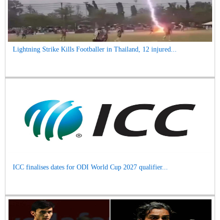
Lightning Strike Kills Footballer in Thailand, 12 injured...
ICC finalises dates for ODI World Cup 2027 qualifier...