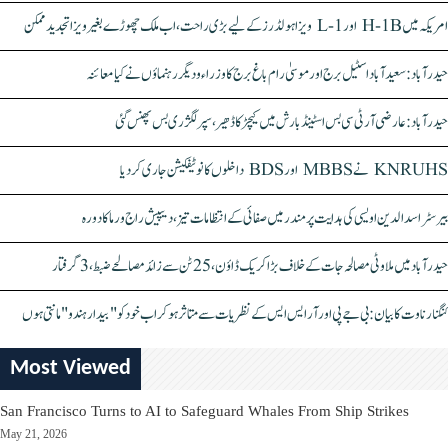
امریکہ میں H-1B اور L-1 ویزا ہولڈرز کے لیے بڑی راحت، اب ملک چھوڑے بغیر ویزا تجدید ممکن
حیدرآباد: سعیدآباد اسٹیل برج اور موسیٰ رام باغ برج کا وزراء و دیگر رہنماؤں نے کیا معائنہ
حیدرآباد: عارضی آر ٹی سی بس اسٹینڈ بارش میں کیچڑ کا ڈھیر، سپر لگژری بس پھنس گئی
KNRUHS نے MBBS اور BDS داخلوں کا نوٹیفکیشن جاری کر دیا
بیرسٹر اسدالدین اویسی کی ہدایت پر مندر میں صفائی کے انتظامات تیز، دیپیش راج ورما کا دورہ
حیدرآباد میں ملاوٹی مصالحہ جات کے خلاف بڑا کریک ڈاؤن، 25 ٹن سے زائد مصالحے ضبط، 3 گرفتار
کنگنا رناوت کا بیان: بی جے پی اور آر ایس ایس کے نظریات سے متاثر ہو کر اب خود کو "بیدار ہندو" مانتی ہوں
Most Viewed
San Francisco Turns to AI to Safeguard Whales From Ship Strikes
May 21, 2026