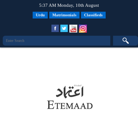
5:37 AM Monday, 10th August
Urdu
Matrimonials
Classifieds