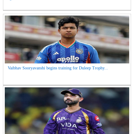
Vaibhav Sooryavanshi begins training for Duleep Trophy...