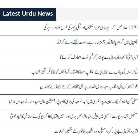
Latest Urdu News
UPI صارفین کے لیے بڑی خبر، ڈیجیٹل ادائیگی پہلے کی طرح مفت رہے گی
جگتیال میں گرام پالنا آفیسر 5 ہزار روپے رشوت لیتے ہوئے گرفتار
آر بی آئی آئندہ مالی سال سے پولیمر کرنسی نوٹ متعارف کرائے گا
ٹی آر ایس کی جانب سے سماجی نیائے سنکلپ سبھا کا انعقاد، کلواکنٹلہ کویتا کا فکر انگیز خطاب
کلواکنٹلہ کویتا کی سنکلپ سبھا، سماجی انصاف پر مبنی تلنگانہ کے نئے ایجنڈے کا اعلان
مشی گن ڈیموکریٹک سینیٹ پرائمری میں عبدالسعید کی بڑی کامیابی، فلسطین حامی امیدوار نے میدان مار لیا
سنبھل تشدد رپورٹ اسمبلی میں پیش، ضیاء الرحمٰن برق اور سہیل اقبال کا ذکر، یوگی نے سازش کا کیا دعویٰ
اتر پردیش بی جے پی رکن اسمبلی ونود سنگھ پر خاتون کے سنگین الزامات