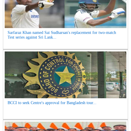
Sarfaraz Khan named Sai Sudharsan's replacement for two-match
Test series against Sri Lank...
BCCI to seek Centre's approval for Bangladesh tour...