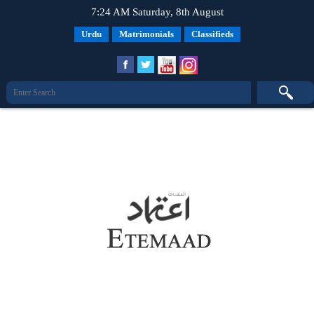
7:24 AM Saturday, 8th August
Urdu
Matrimonials
Classifieds