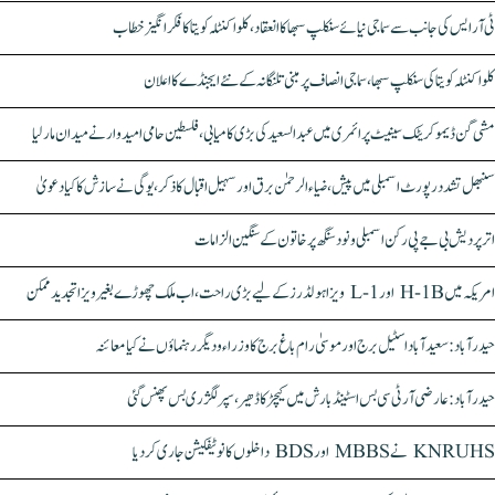
ٹی آر ایس کی جانب سے سماجی نیائے سنکلپ سبھا کا انعقاد، کلواکنٹلہ کویتا کا فکر انگیز خطاب
کلواکنٹلہ کویتا کی سنکلپ سبھا، سماجی انصاف پر مبنی تلنگانہ کے نئے ایجنڈے کا اعلان
مشی گن ڈیموکریٹک سینیٹ پرائمری میں عبدالسعید کی بڑی کامیابی، فلسطین حامی امیدوار نے میدان مار لیا
سنبھل تشدد رپورٹ اسمبلی میں پیش، ضیاء الرحمٰن برق اور سہیل اقبال کا ذکر، یوگی نے سازش کا کیا دعویٰ
اتر پردیش بی جے پی رکن اسمبلی ونود سنگھ پر خاتون کے سنگین الزامات
امریکہ میں H-1B اور L-1 ویزا ہولڈرز کے لیے بڑی راحت، اب ملک چھوڑے بغیر ویزا تجدید ممکن
حیدرآباد: سعیدآباد اسٹیل برج اور موسیٰ رام باغ برج کا وزراء و دیگر رہنماؤں نے کیا معائنہ
حیدرآباد: عارضی آر ٹی سی بس اسٹینڈ بارش میں کیچڑ کا ڈھیر، سپر لگژری بس پھنس گئی
KNRUHS نے MBBS اور BDS داخلوں کا نوٹیفکیشن جاری کر دیا