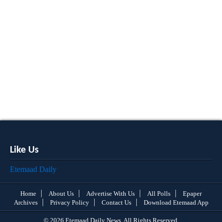
Like Us
Etemaad Daily
Home
About Us
Advertise With Us
All Polls
Epaper
Archives
Privacy Policy
Contact Us
Download Etemaad App
© 2026 Etemaad Daily News, All Rights Reserved.