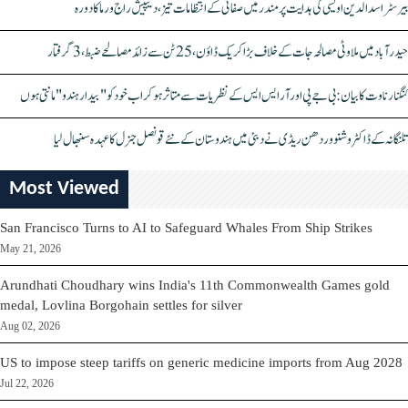
بیرسٹر اسدالدین اویسی کی ہدایت پر مندر میں صفائی کے انتظامات تیز، دیپیش راج ورما کا دورہ
حیدرآباد میں ملاوٹی مصالحہ جات کے خلاف بڑا کریک ڈاؤن، 25 ٹن سے زائد مصالحے ضبط، 3 گرفتار
کنگنا رناوت کا بیان: بی جے پی اور آر ایس ایس کے نظریات سے متاثر ہو کر اب خود کو "بیدار ہندو" مانتی ہوں
تلنگانہ کے ڈاکٹر وشنو وردھن ریڈی نے دبئی میں ہندوستان کے نئے قونصل جنرل کا عہدہ سنبھال لیا
Most Viewed
San Francisco Turns to AI to Safeguard Whales From Ship Strikes
May 21, 2026
Arundhati Choudhary wins India's 11th Commonwealth Games gold
medal, Lovlina Borgohain settles for silver
Aug 02, 2026
US to impose steep tariffs on generic medicine imports from Aug 2028
Jul 22, 2026