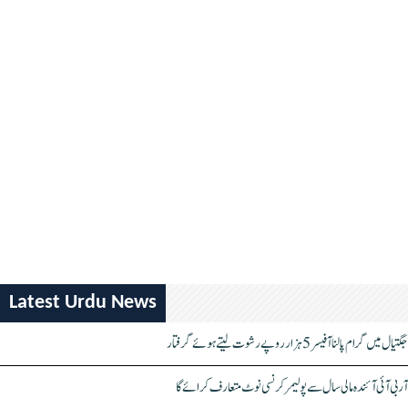
Latest Urdu News
جگتیال میں گرام پالنا آفیسر 5 ہزار روپے رشوت لیتے ہوئے گرفتار
آر بی آئی آئندہ مالی سال سے پولیمر کرنسی نوٹ متعارف کرائے گا