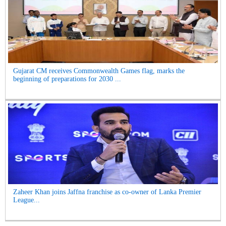
Gujarat CM receives Commonwealth Games flag, marks the
beginning of preparations for 2030 ...
Zaheer Khan joins Jaffna franchise as co-owner of Lanka Premier
League...