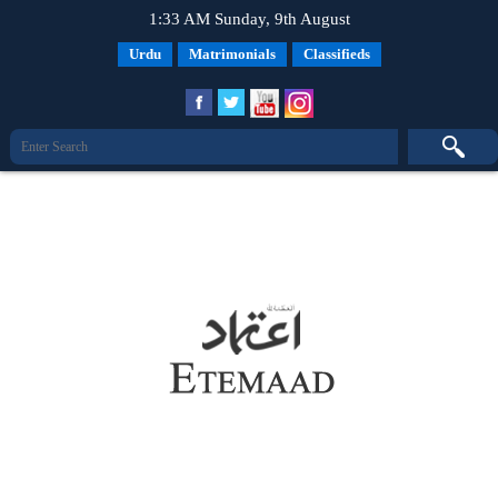
1:33 AM Sunday, 9th August
Urdu
Matrimonials
Classifieds