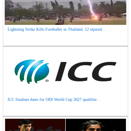
Lightning Strike Kills Footballer in Thailand, 12 injured...
ICC finalises dates for ODI World Cup 2027 qualifier...