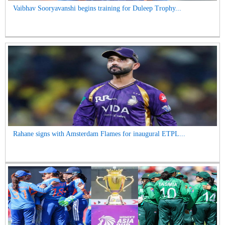
Vaibhav Sooryavanshi begins training for Duleep Trophy...
Rahane signs with Amsterdam Flames for inaugural ETPL...