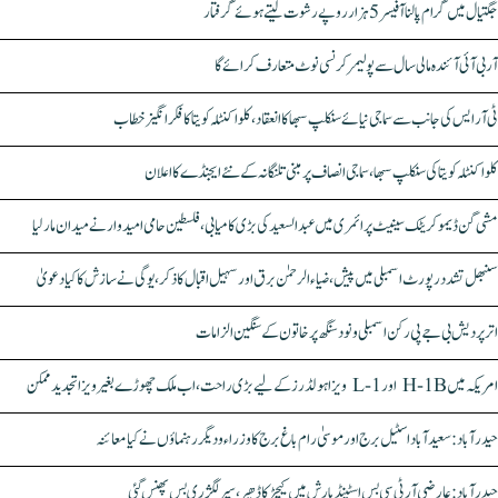
جگتیال میں گرام پالنا آفیسر 5 ہزار روپے رشوت لیتے ہوئے گرفتار
آر بی آئی آئندہ مالی سال سے پولیمر کرنسی نوٹ متعارف کرائے گا
ٹی آر ایس کی جانب سے سماجی نیائے سنکلپ سبھا کا انعقاد، کلواکنٹلہ کویتا کا فکر انگیز خطاب
کلواکنٹلہ کویتا کی سنکلپ سبھا، سماجی انصاف پر مبنی تلنگانہ کے نئے ایجنڈے کا اعلان
مشی گن ڈیموکریٹک سینیٹ پرائمری میں عبدالسعید کی بڑی کامیابی، فلسطین حامی امیدوار نے میدان مار لیا
سنبھل تشدد رپورٹ اسمبلی میں پیش، ضیاء الرحمٰن برق اور سہیل اقبال کا ذکر، یوگی نے سازش کا کیا دعویٰ
اتر پردیش بی جے پی رکن اسمبلی ونود سنگھ پر خاتون کے سنگین الزامات
امریکہ میں H-1B اور L-1 ویزا ہولڈرز کے لیے بڑی راحت، اب ملک چھوڑے بغیر ویزا تجدید ممکن
حیدرآباد: سعیدآباد اسٹیل برج اور موسیٰ رام باغ برج کا وزراء و دیگر رہنماؤں نے کیا معائنہ
حیدرآباد: عارضی آر ٹی سی بس اسٹینڈ بارش میں کیچڑ کا ڈھیر، سپر لگژری بس پھنس گئی