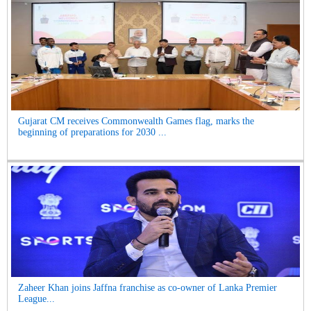
Gujarat CM receives Commonwealth Games flag, marks the
beginning of preparations for 2030 ...
Zaheer Khan joins Jaffna franchise as co-owner of Lanka Premier
League...