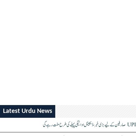
Latest Urdu News
UPI صارفین کے لیے بڑی خبر، ڈیجیٹل ادائیگی پہلے کی طرح مفت رہے گی