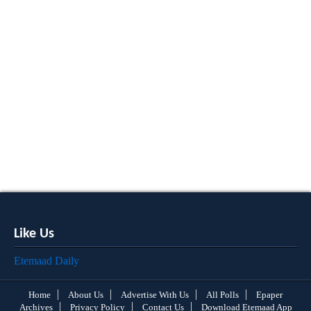
Like Us
Etemaad Daily
Home
About Us
Advertise With Us
All Polls
Epaper
Archives
Privacy Policy
Contact Us
Download Etemaad App