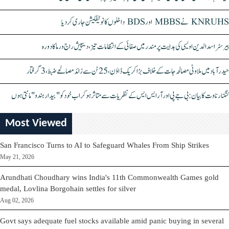
KNRUHS نے MBBS اور BDS داخلوں کا نوٹیفکیشن جاری کر دیا
بیرسٹر اسدالدین اویسی کی ہدایت پر مندر میں صفائی کے انتظامات تیز، دیپیش راج ورما کا دورہ
حیدرآباد میں ملاوٹی مصالحہ جات کے خلاف بڑا کریک ڈاؤن، 25 ٹن سے زائد مصالحے ضبط، 3 گرفتار
کنگنا رناوت کا بیان: بی جے پی اور آر ایس ایس کے نظریات سے متاثر ہو کر اب خود کو "بیدار ہندو" مانتی ہوں
Most Viewed
San Francisco Turns to AI to Safeguard Whales From Ship Strikes
May 21, 2026
Arundhati Choudhary wins India's 11th Commonwealth Games gold
medal, Lovlina Borgohain settles for silver
Aug 02, 2026
Govt says adequate fuel stocks available amid panic buying in several