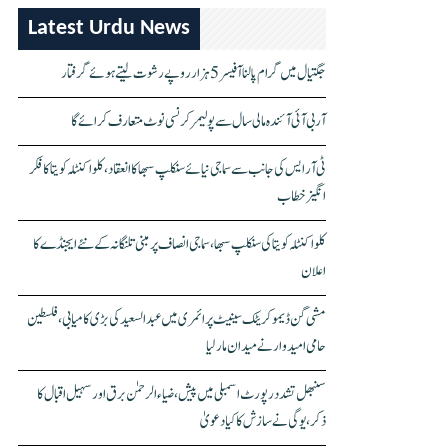
Latest Urdu News
جگتیال میں گرام پالنا آفیسر 5 ہزار روپے رشوت لیتے ہوئے گرفتار
آر بی آئی آئندہ مالی سال سے پولیمر کرنسی نوٹ متعارف کرائے گا
ٹی آر ایس کی جانب سے سماجی نیائے سنکلپ سبھا کا انعقاد، کلواکنٹلہ کویتا کا فکر
انگیز خطاب
کلواکنٹلہ کویتا کی سنکلپ سبھا، سماجی انصاف پر مبنی تلنگانہ کے نئے ایجنڈے کا
اعلان
مشی گن ڈیموکریٹک سینیٹ پرائمری میں عبدالسعید کی بڑی کامیابی، فلسطین
حامی امیدوار نے میدان مار لیا
سنبھل تشدد رپورٹ اسمبلی میں پیش، ضیاء الرحمٰن برق اور سہیل اقبال کا
ذکر، یوگی نے سازش کا کیا دعویٰ