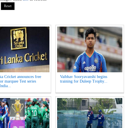
ka Cricket announces free
Vaibhav Sooryavanshi begins
for marquee Test series
training for Duleep Trophy...
India...