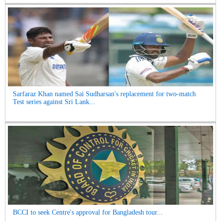
Sarfaraz Khan named Sai Sudharsan's replacement for two-match
Test series against Sri Lank...
BCCI to seek Centre's approval for Bangladesh tour...