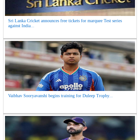
Sri Lanka Cricket announces free tickets for marquee Test series
against India...
Vaibhav Sooryavanshi begins training for Duleep Trophy...