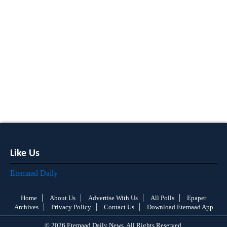
Like Us
Etemaad Daily
Home
About Us
Advertise With Us
All Polls
Epaper
Archives
Privacy Policy
Contact Us
Download Etemaad App
© 2026 Etemaad Daily News, All Rights Reserved.