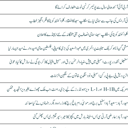
آر بی آئی آئندہ مالی سال سے پولیمر کرنسی نوٹ متعارف کرائے گا
ٹی آر ایس کی جانب سے سماجی نیائے سنکلپ سبھا کا انعقاد، کلواکنٹلہ کویتا کا فکر انگیز خطاب
کلواکنٹلہ کویتا کی سنکلپ سبھا، سماجی انصاف پر مبنی تلنگانہ کے نئے ایجنڈے کا اعلان
مشی گن ڈیموکریٹک سینیٹ پرائمری میں عبدالسعید کی بڑی کامیابی، فلسطین حامی امیدوار نے میدان مار لیا
سنبھل تشدد رپورٹ اسمبلی میں پیش، ضیاء الرحمٰن برق اور سہیل اقبال کا ذکر، یوگی نے سازش کا کیا دعویٰ
اتر پردیش بی جے پی رکن اسمبلی ونود سنگھ پر خاتون کے سنگین الزامات
امریکہ میں H-1B اور L-1 ویزا ہولڈرز کے لیے بڑی راحت، اب ملک چھوڑے بغیر ویزا تجدید ممکن
حیدرآباد: سعیدآباد اسٹیل برج اور موسیٰ رام باغ برج کا وزراء و دیگر رہنماؤں نے کیا معائنہ
حیدرآباد: عارضی آر ٹی سی بس اسٹینڈ بارش میں کیچڑ کا ڈھیر، سپر لگژری بس پھنس گئی