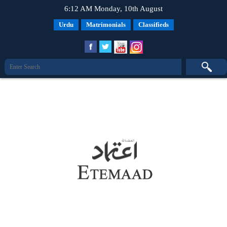
6:12 AM Monday, 10th August
Urdu
Matrimonials
Classifieds