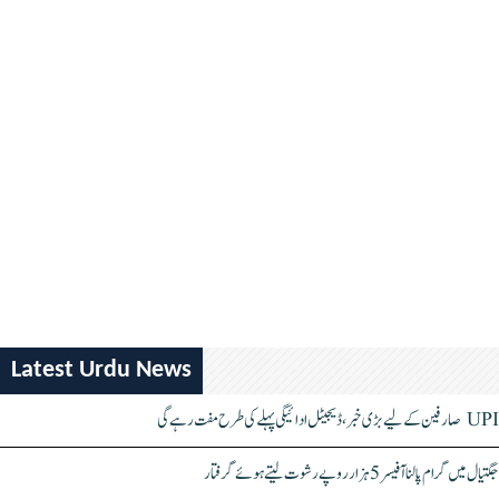
Latest Urdu News
UPI صارفین کے لیے بڑی خبر، ڈیجیٹل ادائیگی پہلے کی طرح مفت رہے گی
جگتیال میں گرام پالنا آفیسر 5 ہزار روپے رشوت لیتے ہوئے گرفتار