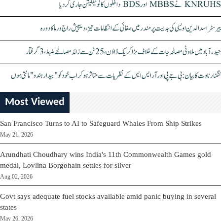
KNRUHS نے MBBS اور BDS داخلوں کا نوٹیفکیشن جاری کر دیا
بیرسٹر اسدالدین اویسی کی ہدایت پر مندر میں صفائی کے انتظامات تیز، دیپیش راج ورما کا دورہ
حیدرآباد میں ملاوٹی مصالحہ جات کے خلاف بڑا کریک ڈاؤن، 25 ٹن سے زائد مصالحے ضبط، 3 گرفتار
کنگنا رناوت کا بیان: بی جے پی اور آر ایس ایس کے نظریات سے متاثر ہو کر اب خود کو "بیدار ہندو" مانتی ہوں
Most Viewed
San Francisco Turns to AI to Safeguard Whales From Ship Strikes
May 21, 2026
Arundhati Choudhary wins India's 11th Commonwealth Games gold
medal, Lovlina Borgohain settles for silver
Aug 02, 2026
Govt says adequate fuel stocks available amid panic buying in several
states
May 26, 2026