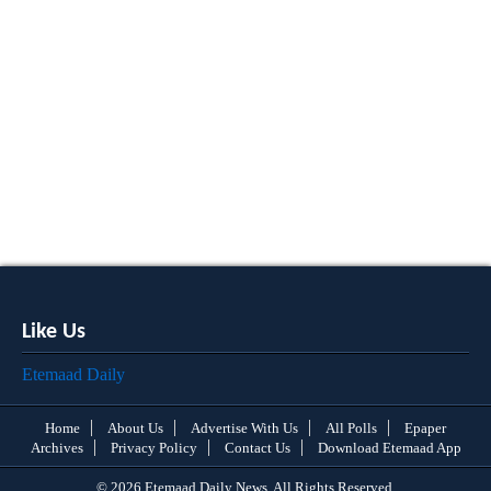
Like Us
Etemaad Daily
Home
About Us
Advertise With Us
All Polls
Epaper
Archives
Privacy Policy
Contact Us
Download Etemaad App
© 2026 Etemaad Daily News, All Rights Reserved.