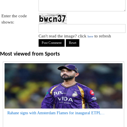
Enter the code
shown:
Can't read the image? click
to refresh
here
Most viewed from
Sports
Rahane signs with Amsterdam Flames for inaugural ETPL...