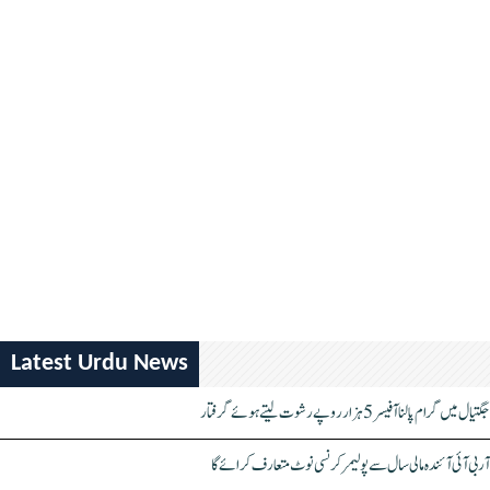
Latest Urdu News
جگتیال میں گرام پالنا آفیسر 5 ہزار روپے رشوت لیتے ہوئے گرفتار
آر بی آئی آئندہ مالی سال سے پولیمر کرنسی نوٹ متعارف کرائے گا