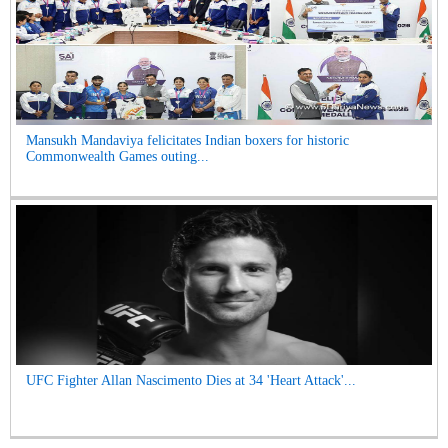
Mansukh Mandaviya felicitates Indian boxers for historic
Commonwealth Games outing...
UFC Fighter Allan Nascimento Dies at 34 'Heart Attack'...