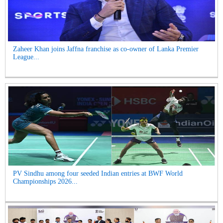
Zaheer Khan joins Jaffna franchise as co-owner of Lanka Premier
League...
PV Sindhu among four seeded Indian entries at BWF World
Championships 2026...