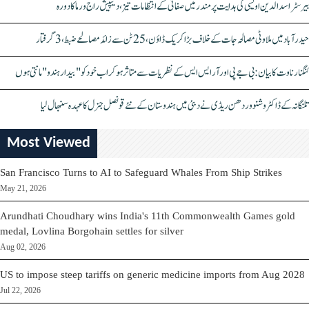
بیرسٹر اسدالدین اویسی کی ہدایت پر مندر میں صفائی کے انتظامات تیز، دیپیش راج ورما کا دورہ
حیدرآباد میں ملاوٹی مصالحہ جات کے خلاف بڑا کریک ڈاؤن، 25 ٹن سے زائد مصالحے ضبط، 3 گرفتار
کنگنا رناوت کا بیان: بی جے پی اور آر ایس ایس کے نظریات سے متاثر ہو کر اب خود کو "بیدار ہندو" مانتی ہوں
تلنگانہ کے ڈاکٹر وشنو وردھن ریڈی نے دبئی میں ہندوستان کے نئے قونصل جنرل کا عہدہ سنبھال لیا
Most Viewed
San Francisco Turns to AI to Safeguard Whales From Ship Strikes
May 21, 2026
Arundhati Choudhary wins India's 11th Commonwealth Games gold
medal, Lovlina Borgohain settles for silver
Aug 02, 2026
US to impose steep tariffs on generic medicine imports from Aug 2028
Jul 22, 2026