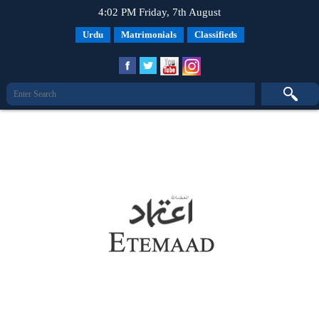
4:02 PM Friday, 7th August
Urdu
Matrimonials
Classifieds