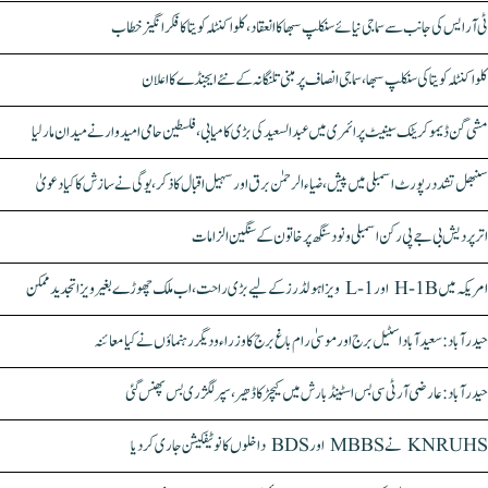
ٹی آر ایس کی جانب سے سماجی نیائے سنکلپ سبھا کا انعقاد، کلواکنٹلہ کویتا کا فکر انگیز خطاب
کلواکنٹلہ کویتا کی سنکلپ سبھا، سماجی انصاف پر مبنی تلنگانہ کے نئے ایجنڈے کا اعلان
مشی گن ڈیموکریٹک سینیٹ پرائمری میں عبدالسعید کی بڑی کامیابی، فلسطین حامی امیدوار نے میدان مار لیا
سنبھل تشدد رپورٹ اسمبلی میں پیش، ضیاء الرحمٰن برق اور سہیل اقبال کا ذکر، یوگی نے سازش کا کیا دعویٰ
اتر پردیش بی جے پی رکن اسمبلی ونود سنگھ پر خاتون کے سنگین الزامات
امریکہ میں H-1B اور L-1 ویزا ہولڈرز کے لیے بڑی راحت، اب ملک چھوڑے بغیر ویزا تجدید ممکن
حیدرآباد: سعیدآباد اسٹیل برج اور موسیٰ رام باغ برج کا وزراء و دیگر رہنماؤں نے کیا معائنہ
حیدرآباد: عارضی آر ٹی سی بس اسٹینڈ بارش میں کیچڑ کا ڈھیر، سپر لگژری بس پھنس گئی
KNRUHS نے MBBS اور BDS داخلوں کا نوٹیفکیشن جاری کر دیا