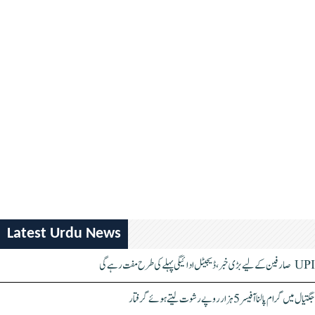
Latest Urdu News
UPI صارفین کے لیے بڑی خبر، ڈیجیٹل ادائیگی پہلے کی طرح مفت رہے گی
جگتیال میں گرام پالنا آفیسر 5 ہزار روپے رشوت لیتے ہوئے گرفتار