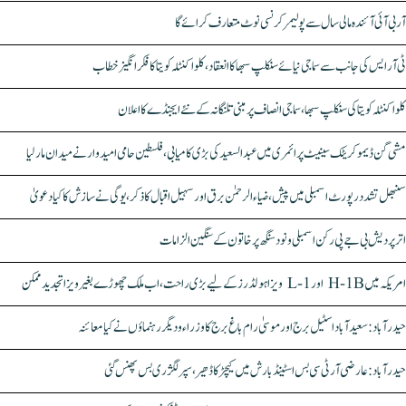
آر بی آئی آئندہ مالی سال سے پولیمر کرنسی نوٹ متعارف کرائے گا
ٹی آر ایس کی جانب سے سماجی نیائے سنکلپ سبھا کا انعقاد، کلواکنٹلہ کویتا کا فکر انگیز خطاب
کلواکنٹلہ کویتا کی سنکلپ سبھا، سماجی انصاف پر مبنی تلنگانہ کے نئے ایجنڈے کا اعلان
مشی گن ڈیموکریٹک سینیٹ پرائمری میں عبدالسعید کی بڑی کامیابی، فلسطین حامی امیدوار نے میدان مار لیا
سنبھل تشدد رپورٹ اسمبلی میں پیش، ضیاء الرحمٰن برق اور سہیل اقبال کا ذکر، یوگی نے سازش کا کیا دعویٰ
اتر پردیش بی جے پی رکن اسمبلی ونود سنگھ پر خاتون کے سنگین الزامات
امریکہ میں H-1B اور L-1 ویزا ہولڈرز کے لیے بڑی راحت، اب ملک چھوڑے بغیر ویزا تجدید ممکن
حیدرآباد: سعیدآباد اسٹیل برج اور موسیٰ رام باغ برج کا وزراء و دیگر رہنماؤں نے کیا معائنہ
حیدرآباد: عارضی آر ٹی سی بس اسٹینڈ بارش میں کیچڑ کا ڈھیر، سپر لگژری بس پھنس گئی