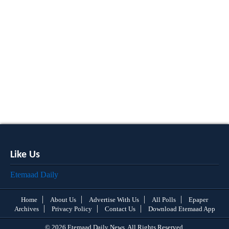
Like Us
Etemaad Daily
Home
About Us
Advertise With Us
All Polls
Epaper
Archives
Privacy Policy
Contact Us
Download Etemaad App
© 2026 Etemaad Daily News, All Rights Reserved.