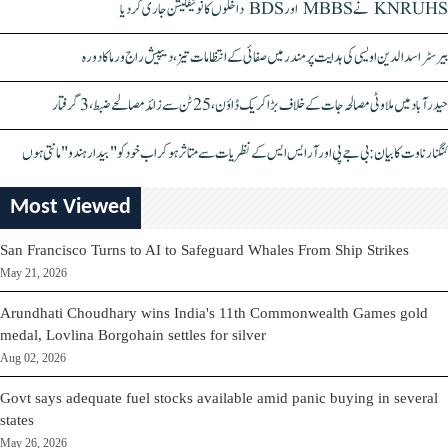
KNRUHS نے MBBS اور BDS داخلوں کا نوٹیفکیشن جاری کر دیا
بیرسٹر اسدالدین اویسی کی ہدایت پر مندر میں صفائی کے انتظامات تیز، دیپیش راج ورما کا دورہ
حیدرآباد میں ملاوٹی مصالحہ جات کے خلاف بڑا کریک ڈاؤن، 25 ٹن سے زائد مصالحے ضبط، 3 گرفتار
کنگنا رناوت کا بیان: بی جے پی اور آر ایس ایس کے نظریات سے متاثر ہو کر اب خود کو "بیدار ہندو" مانتی ہوں
Most Viewed
San Francisco Turns to AI to Safeguard Whales From Ship Strikes
May 21, 2026
Arundhati Choudhary wins India's 11th Commonwealth Games gold
medal, Lovlina Borgohain settles for silver
Aug 02, 2026
Govt says adequate fuel stocks available amid panic buying in several
states
May 26, 2026