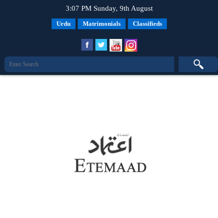
3:07 PM Sunday, 9th August
Urdu
Matrimonials
Classifieds