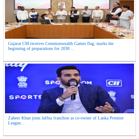
Gujarat CM receives Commonwealth Games flag, marks the
beginning of preparations for 2030 ...
Zaheer Khan joins Jaffna franchise as co-owner of Lanka Premier
League...