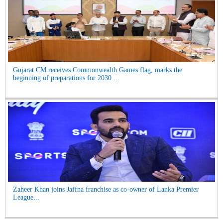
Gujarat CM receives Commonwealth Games flag, marks the
beginning of preparations for 2030 ...
Zaheer Khan joins Jaffna franchise as co-owner of Lanka Premier
League...