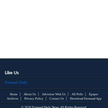
Like Us
Etemaad Daily
Home
About Us
Advertise With Us
All Polls
Epaper
Archives
Privacy Policy
Contact Us
Download Etemaad App
© 2026 Etemaad Daily News, All Rights Reserved.