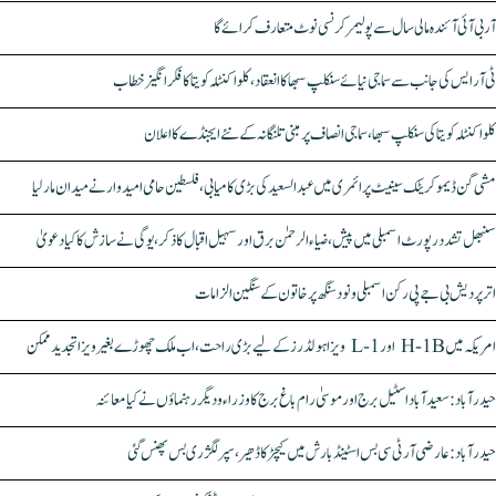
آر بی آئی آئندہ مالی سال سے پولیمر کرنسی نوٹ متعارف کرائے گا
ٹی آر ایس کی جانب سے سماجی نیائے سنکلپ سبھا کا انعقاد، کلواکنٹلہ کویتا کا فکر انگیز خطاب
کلواکنٹلہ کویتا کی سنکلپ سبھا، سماجی انصاف پر مبنی تلنگانہ کے نئے ایجنڈے کا اعلان
مشی گن ڈیموکریٹک سینیٹ پرائمری میں عبدالسعید کی بڑی کامیابی، فلسطین حامی امیدوار نے میدان مار لیا
سنبھل تشدد رپورٹ اسمبلی میں پیش، ضیاء الرحمٰن برق اور سہیل اقبال کا ذکر، یوگی نے سازش کا کیا دعویٰ
اتر پردیش بی جے پی رکن اسمبلی ونود سنگھ پر خاتون کے سنگین الزامات
امریکہ میں H-1B اور L-1 ویزا ہولڈرز کے لیے بڑی راحت، اب ملک چھوڑے بغیر ویزا تجدید ممکن
حیدرآباد: سعیدآباد اسٹیل برج اور موسیٰ رام باغ برج کا وزراء و دیگر رہنماؤں نے کیا معائنہ
حیدرآباد: عارضی آر ٹی سی بس اسٹینڈ بارش میں کیچڑ کا ڈھیر، سپر لگژری بس پھنس گئی