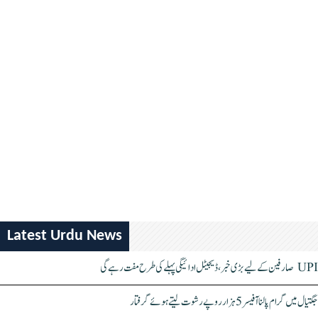
Latest Urdu News
UPI صارفین کے لیے بڑی خبر، ڈیجیٹل ادائیگی پہلے کی طرح مفت رہے گی
جگتیال میں گرام پالنا آفیسر 5 ہزار روپے رشوت لیتے ہوئے گرفتار