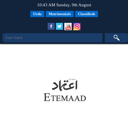
10:43 AM Sunday, 9th August
Urdu
Matrimonials
Classifieds