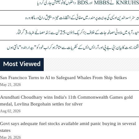
KNRUHS نے MBBS اور BDS داخلوں کا نوٹیفکیشن جاری کر دیا
بیرسٹر اسدالدین اویسی کی ہدایت پر مندر میں صفائی کے انتظامات تیز، دیپیش راج ورما کا دورہ
حیدرآباد میں ملاوٹی مصالحہ جات کے خلاف بڑا کریک ڈاؤن، 25 ٹن سے زائد مصالحے ضبط، 3 گرفتار
کنگنا رناوت کا بیان: بی جے پی اور آر ایس ایس کے نظریات سے متاثر ہو کر اب خود کو "بیدار ہندو" مانتی ہوں
Most Viewed
San Francisco Turns to AI to Safeguard Whales From Ship Strikes
May 21, 2026
Arundhati Choudhary wins India's 11th Commonwealth Games gold
medal, Lovlina Borgohain settles for silver
Aug 02, 2026
Govt says adequate fuel stocks available amid panic buying in several
states
May 26, 2026