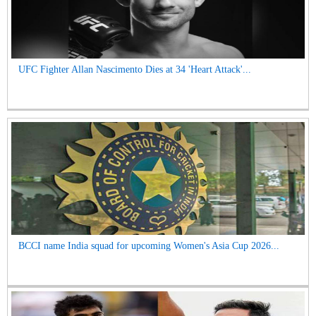
UFC Fighter Allan Nascimento Dies at 34 'Heart Attack'...
BCCI name India squad for upcoming Women's Asia Cup 2026...