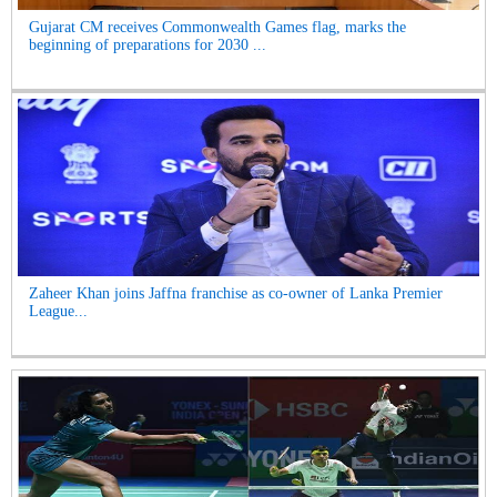
Gujarat CM receives Commonwealth Games flag, marks the
beginning of preparations for 2030 ...
Zaheer Khan joins Jaffna franchise as co-owner of Lanka Premier
League...