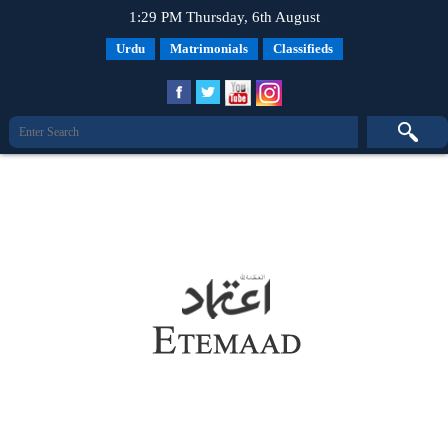
1:29 PM Thursday, 6th August
Urdu
Matrimonials
Classifieds