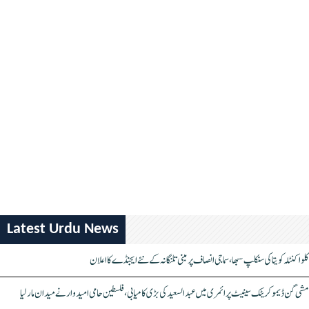
Latest Urdu News
کلواکنٹلہ کویتا کی سنکلپ سبھا، سماجی انصاف پر مبنی تلنگانہ کے نئے ایجنڈے کا اعلان
مشی گن ڈیموکریٹک سینیٹ پرائمری میں عبدالسعید کی بڑی کامیابی، فلسطین حامی امیدوار نے میدان مار لیا