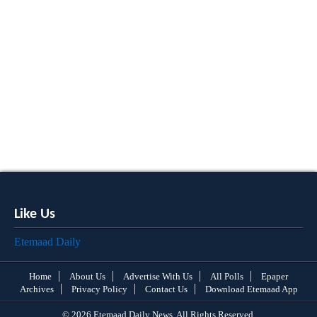
Like Us
Etemaad Daily
Home
About Us
Advertise With Us
All Polls
Epaper
Archives
Privacy Policy
Contact Us
Download Etemaad App
© 2026 Etemaad Daily News, All Rights Reserved.