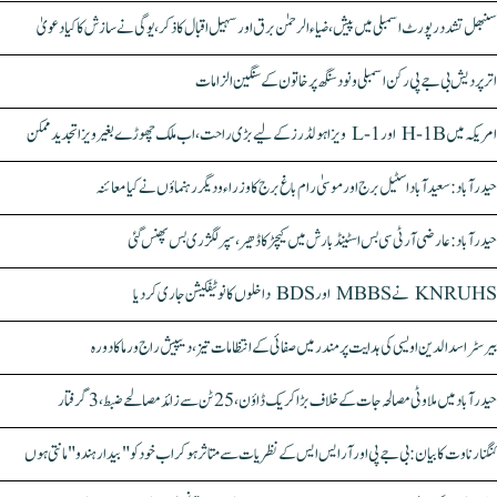
سنبھل تشدد رپورٹ اسمبلی میں پیش، ضیاء الرحمٰن برق اور سہیل اقبال کا ذکر، یوگی نے سازش کا کیا دعویٰ
اتر پردیش بی جے پی رکن اسمبلی ونود سنگھ پر خاتون کے سنگین الزامات
امریکہ میں H-1B اور L-1 ویزا ہولڈرز کے لیے بڑی راحت، اب ملک چھوڑے بغیر ویزا تجدید ممکن
حیدرآباد: سعیدآباد اسٹیل برج اور موسیٰ رام باغ برج کا وزراء و دیگر رہنماؤں نے کیا معائنہ
حیدرآباد: عارضی آر ٹی سی بس اسٹینڈ بارش میں کیچڑ کا ڈھیر، سپر لگژری بس پھنس گئی
KNRUHS نے MBBS اور BDS داخلوں کا نوٹیفکیشن جاری کر دیا
بیرسٹر اسدالدین اویسی کی ہدایت پر مندر میں صفائی کے انتظامات تیز، دیپیش راج ورما کا دورہ
حیدرآباد میں ملاوٹی مصالحہ جات کے خلاف بڑا کریک ڈاؤن، 25 ٹن سے زائد مصالحے ضبط، 3 گرفتار
کنگنا رناوت کا بیان: بی جے پی اور آر ایس ایس کے نظریات سے متاثر ہو کر اب خود کو "بیدار ہندو" مانتی ہوں