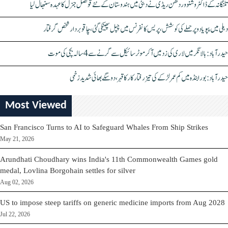
تلنگانہ کے ڈاکٹر وشنو وردھن ریڈی نے دبئی میں ہندوستان کے نئے قونصل جنرل کا عہدہ سنبھال لیا
دہلی میں پپو یادو پر حملے کی کوشش، پریس کانفرنس میں چپل پھینکی گئی، چاقو بردار شخص گرفتار
حیدرآباد: بالا نگر میں لاری کی زد میں آکر موٹرسائیکل سے گرنے سے 4 سالہ بچی کی موت
حیدرآباد: بورابنڈہ میں کم عمر لڑکے کی تیز رفتار کار کا قہر، دو سگے بھائی شدید زخمی
Most Viewed
San Francisco Turns to AI to Safeguard Whales From Ship Strikes
May 21, 2026
Arundhati Choudhary wins India's 11th Commonwealth Games gold
medal, Lovlina Borgohain settles for silver
Aug 02, 2026
US to impose steep tariffs on generic medicine imports from Aug 2028
Jul 22, 2026