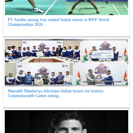
PV Sindhu among four seeded Indian entries at BWF World
Championships 2026...
Mansukh Mandaviya felicitates Indian boxers for historic
Commonwealth Games outing...