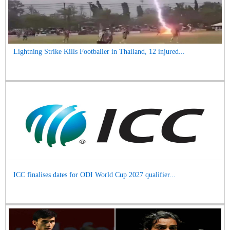
Lightning Strike Kills Footballer in Thailand, 12 injured...
ICC finalises dates for ODI World Cup 2027 qualifier...