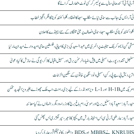
آر بی آئی آئندہ مالی سال سے پولیمر کرنسی نوٹ متعارف کرائے گا
ٹی آر ایس کی جانب سے سماجی نیائے سنکلپ سبھا کا انعقاد، کلواکنٹلہ کویتا کا فکر انگیز خطاب
کلواکنٹلہ کویتا کی سنکلپ سبھا، سماجی انصاف پر مبنی تلنگانہ کے نئے ایجنڈے کا اعلان
مشی گن ڈیموکریٹک سینیٹ پرائمری میں عبدالسعید کی بڑی کامیابی، فلسطین حامی امیدوار نے میدان مار لیا
سنبھل تشدد رپورٹ اسمبلی میں پیش، ضیاء الرحمٰن برق اور سہیل اقبال کا ذکر، یوگی نے سازش کا کیا دعویٰ
اتر پردیش بی جے پی رکن اسمبلی ونود سنگھ پر خاتون کے سنگین الزامات
امریکہ میں H-1B اور L-1 ویزا ہولڈرز کے لیے بڑی راحت، اب ملک چھوڑے بغیر ویزا تجدید ممکن
حیدرآباد: سعیدآباد اسٹیل برج اور موسیٰ رام باغ برج کا وزراء و دیگر رہنماؤں نے کیا معائنہ
حیدرآباد: عارضی آر ٹی سی بس اسٹینڈ بارش میں کیچڑ کا ڈھیر، سپر لگژری بس پھنس گئی
KNRUHS نے MBBS اور BDS داخلوں کا نوٹیفکیشن جاری کر دیا