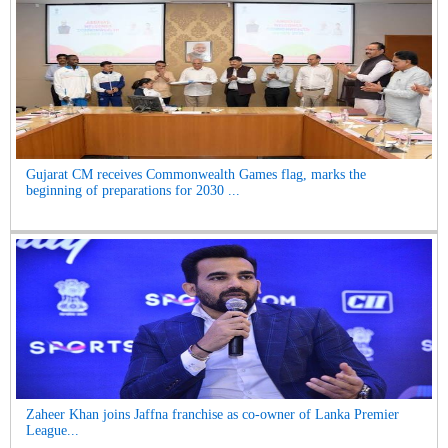
Gujarat CM receives Commonwealth Games flag, marks the
beginning of preparations for 2030 ...
Zaheer Khan joins Jaffna franchise as co-owner of Lanka Premier
League...