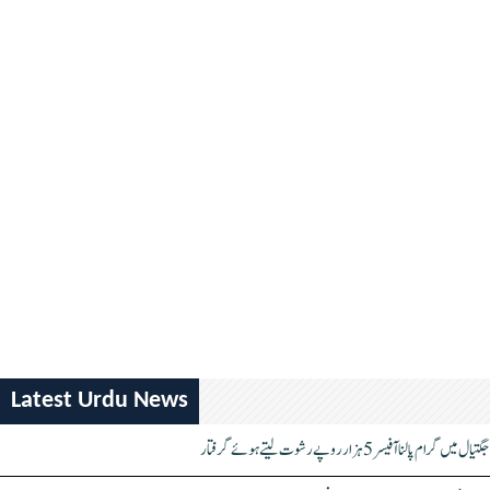
Latest Urdu News
جگتیال میں گرام پالنا آفیسر 5 ہزار روپے رشوت لیتے ہوئے گرفتار