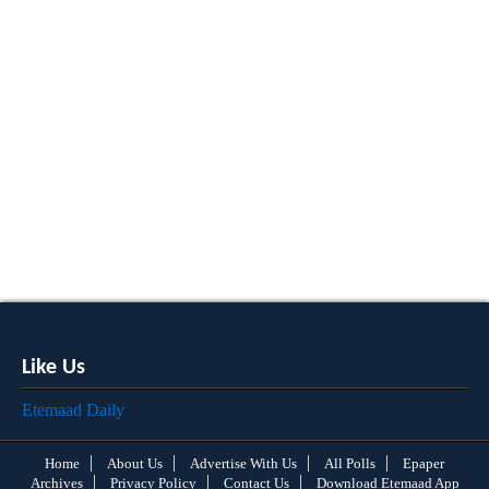
Like Us
Etemaad Daily
Home
About Us
Advertise With Us
All Polls
Epaper
Archives
Privacy Policy
Contact Us
Download Etemaad App