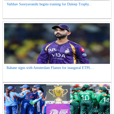
Vaibhav Sooryavanshi begins training for Duleep Trophy...
Rahane signs with Amsterdam Flames for inaugural ETPL...