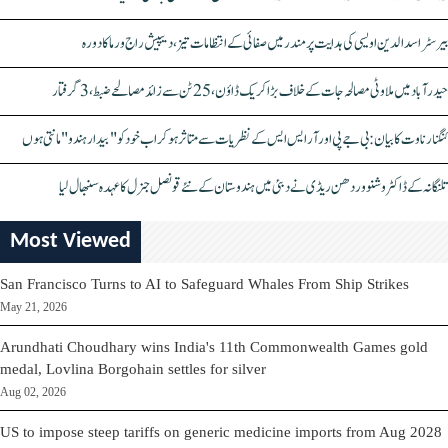
بیرسٹر اسدالدین اویسی کی ہدایت پر مندر میں صفائی کے انتظامات تیز، دیپیش راج ورما کا دورہ
حیدرآباد میں ملاوٹی مصالحہ جات کے خلاف بڑا کریک ڈاؤن، 25 ٹن سے زائد مصالحے ضبط، 3 گرفتار
کنگنا رناوت کا بیان: بی جے پی اور آر ایس ایس کے نظریات سے متاثر ہو کر اب خود کو "بیدار ہندو" مانتی ہوں
تلنگانہ کے ڈاکٹر وشنو وردھن ریڈی نے دبئی میں ہندوستان کے نئے قونصل جنرل کا عہدہ سنبھال لیا
Most Viewed
San Francisco Turns to AI to Safeguard Whales From Ship Strikes
May 21, 2026
Arundhati Choudhary wins India's 11th Commonwealth Games gold
medal, Lovlina Borgohain settles for silver
Aug 02, 2026
US to impose steep tariffs on generic medicine imports from Aug 2028