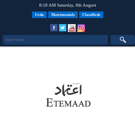
8:18 AM Saturday, 8th August
Urdu
Matrimonials
Classifieds