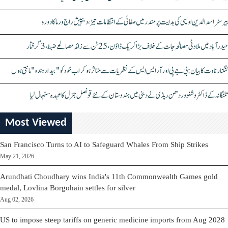
بیرسٹر اسدالدین اویسی کی ہدایت پر مندر میں صفائی کے انتظامات تیز، دیپیش راج ورما کا دورہ
حیدرآباد میں ملاوٹی مصالحہ جات کے خلاف بڑا کریک ڈاؤن، 25 ٹن سے زائد مصالحے ضبط، 3 گرفتار
کنگنا رناوت کا بیان: بی جے پی اور آر ایس ایس کے نظریات سے متاثر ہو کر اب خود کو "بیدار ہندو" مانتی ہوں
تلنگانہ کے ڈاکٹر وشنو وردھن ریڈی نے دبئی میں ہندوستان کے نئے قونصل جنرل کا عہدہ سنبھال لیا
Most Viewed
San Francisco Turns to AI to Safeguard Whales From Ship Strikes
May 21, 2026
Arundhati Choudhary wins India's 11th Commonwealth Games gold
medal, Lovlina Borgohain settles for silver
Aug 02, 2026
US to impose steep tariffs on generic medicine imports from Aug 2028