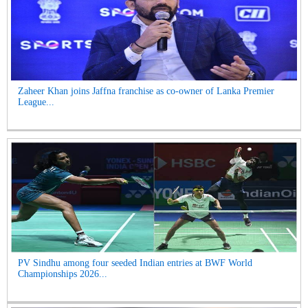
Zaheer Khan joins Jaffna franchise as co-owner of Lanka Premier
League...
PV Sindhu among four seeded Indian entries at BWF World
Championships 2026...