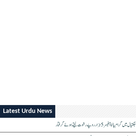
Latest Urdu News
جگتیال میں گرام پالنا آفیسر 5 ہزار روپے رشوت لیتے ہوئے گرفتار