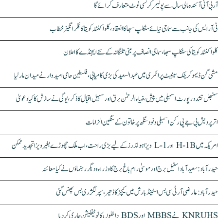
آر بی آئی آئندہ مالی سال سے پولیمر کرنسی نوٹ متعارف کرائے گا
ٹی آر ایس کی جانب سے سماجی نیائے سنکلپ سبھا کا انعقاد، کلواکنٹلہ کویتا کا فکر انگیز خطاب
کلواکنٹلہ کویتا کی سنکلپ سبھا، سماجی انصاف پر مبنی تلنگانہ کے نئے ایجنڈے کا اعلان
مشی گن ڈیموکریٹک سینیٹ پرائمری میں عبدالسعید کی بڑی کامیابی، فلسطین حامی امیدوار نے میدان مار لیا
سنبھل تشدد رپورٹ اسمبلی میں پیش، ضیاء الرحمٰن برق اور سہیل اقبال کا ذکر، یوگی نے سازش کا کیا دعویٰ
اتر پردیش بی جے پی رکن اسمبلی ونود سنگھ پر خاتون کے سنگین الزامات
امریکہ میں H-1B اور L-1 ویزا ہولڈرز کے لیے بڑی راحت، اب ملک چھوڑے بغیر ویزا تجدید ممکن
حیدرآباد: سعیدآباد اسٹیل برج اور موسیٰ رام باغ برج کا وزراء و دیگر رہنماؤں نے کیا معائنہ
حیدرآباد: عارضی آر ٹی سی بس اسٹینڈ بارش میں کیچڑ کا ڈھیر، سپر لگژری بس پھنس گئی
KNRUHS نے MBBS اور BDS داخلوں کا نوٹیفکیشن جاری کر دیا