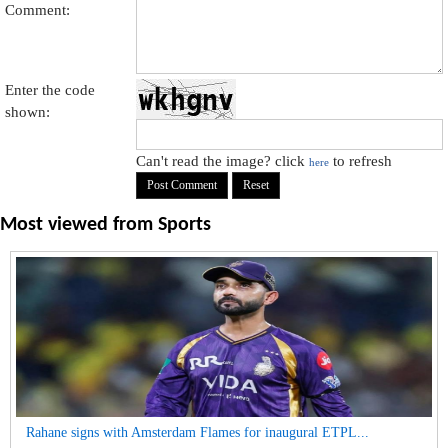
Comment:
Enter the code
shown:
Can't read the image? click
to refresh
here
Most viewed from
Sports
Rahane signs with Amsterdam Flames for inaugural ETPL...