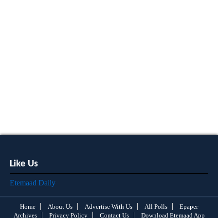
Like Us
Etemaad Daily
Home
About Us
Advertise With Us
All Polls
Epaper
Archives
Privacy Policy
Contact Us
Download Etemaad App