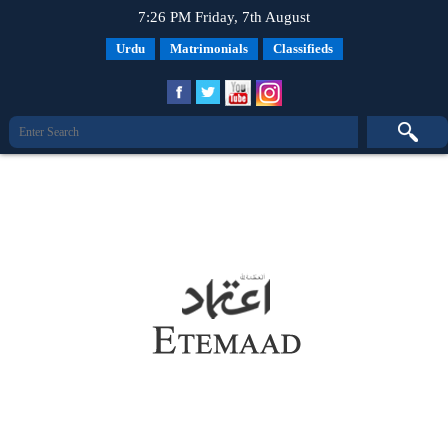
7:26 PM Friday, 7th August
Urdu
Matrimonials
Classifieds