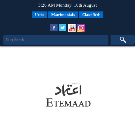
3:26 AM Monday, 10th August
Urdu
Matrimonials
Classifieds