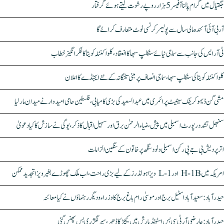
جگتیال میں گرام پالنا آفیسر 5 ہزار روپے رشوت لیتے ہوئے گرفتار
آر بی آئی آئندہ مالی سال سے پولیمر کرنسی نوٹ متعارف کرائے گا
ٹی آر ایس کی جانب سے سماجی نیائے سنکلپ سبھا کا انعقاد، کلواکنٹلہ کویتا کا فکر انگیز خطاب
کلواکنٹلہ کویتا کی سنکلپ سبھا، سماجی انصاف پر مبنی تلنگانہ کے نئے ایجنڈے کا اعلان
مشی گن ڈیموکریٹک سینیٹ پرائمری میں عبدالسعید کی بڑی کامیابی، فلسطین حامی امیدوار نے میدان مار لیا
سنبھل تشدد رپورٹ اسمبلی میں پیش، ضیاء الرحمٰن برق اور سہیل اقبال کا ذکر، یوگی نے سازش کا کیا دعویٰ
اتر پردیش بی جے پی رکن اسمبلی ونود سنگھ پر خاتون کے سنگین الزامات
امریکہ میں H-1B اور L-1 ویزا ہولڈرز کے لیے بڑی راحت، اب ملک چھوڑے بغیر ویزا تجدید ممکن
حیدرآباد: سعیدآباد اسٹیل برج اور موسیٰ رام باغ برج کا وزراء و دیگر رہنماؤں نے کیا معائنہ
حیدرآباد: عارضی آر ٹی سی بس اسٹینڈ بارش میں کیچڑ کا ڈھیر، سپر لگژری بس پھنس گئی