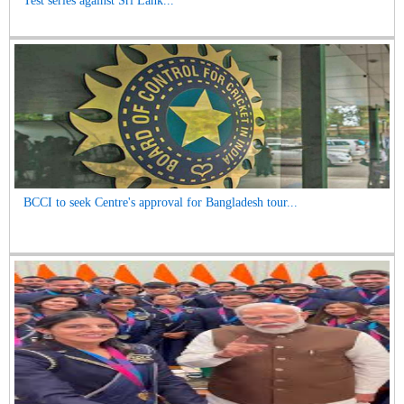
Test series against Sri Lank...
BCCI to seek Centre's approval for Bangladesh tour...