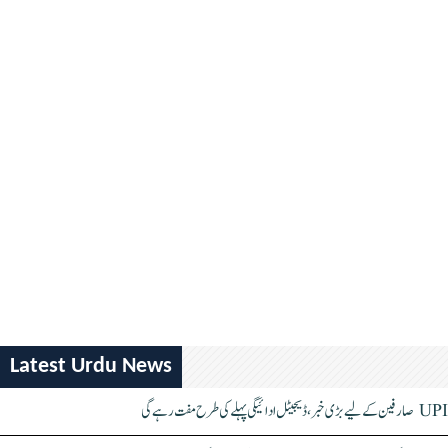
Latest Urdu News
UPI صارفین کے لیے بڑی خبر، ڈیجیٹل ادائیگی پہلے کی طرح مفت رہے گی