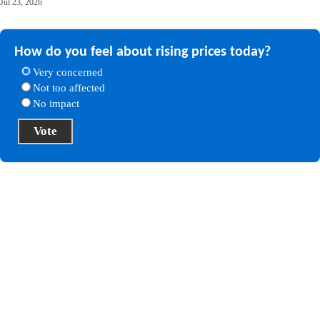
Jul 23, 2026
How do you feel about rising prices today?
Very concerned
Not too affected
No impact