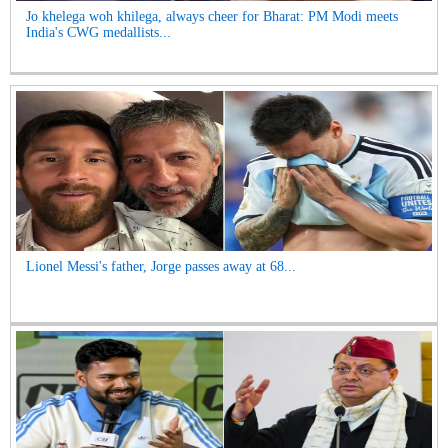
Jo khelega woh khilega, always cheer for Bharat: PM Modi meets
India's CWG medallists...
Lionel Messi's father, Jorge passes away at 68...