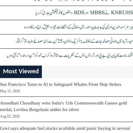
KNRUHS نے MBBS اور BDS داخلوں کا نوٹیفکیشن جاری کر دیا
بیرسٹر اسدالدین اویسی کی ہدایت پر مندر میں صفائی کے انتظامات تیز، دیپیش راج ورما کا دورہ
حیدرآباد میں ملاوٹی مصالحہ جات کے خلاف بڑا کریک ڈاؤن، 25 ٹن سے زائد مصالحے ضبط، 3 گرفتار
کنگنا رناوت کا بیان: بی جے پی اور آر ایس ایس کے نظریات سے متاثر ہو کر اب خود کو "بیدار ہندو" مانتی ہوں
Most Viewed
San Francisco Turns to AI to Safeguard Whales From Ship Strikes
May 21, 2026
Arundhati Choudhary wins India's 11th Commonwealth Games gold
medal, Lovlina Borgohain settles for silver
Aug 02, 2026
Govt says adequate fuel stocks available amid panic buying in several