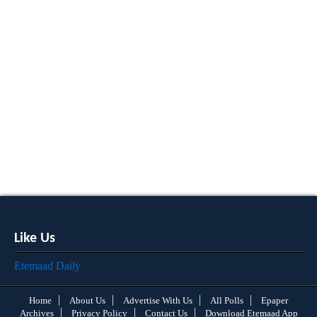
Like Us
Etemaad Daily
Home
About Us
Advertise With Us
All Polls
Epaper
Archives
Privacy Policy
Contact Us
Download Etemaad App