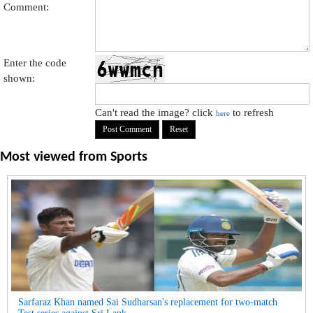
Comment:
Enter the code
shown:
Can't read the image? click
to refresh
here
Most viewed from
Sports
Sarfaraz Khan named Sai Sudharsan's replacement for two-match