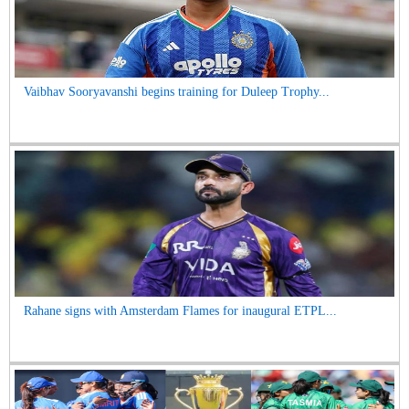
Vaibhav Sooryavanshi begins training for Duleep Trophy...
Rahane signs with Amsterdam Flames for inaugural ETPL...