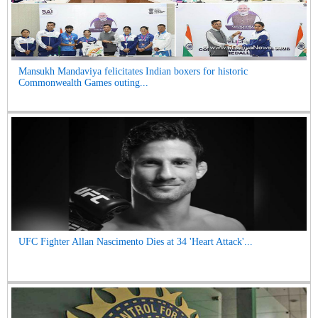
Mansukh Mandaviya felicitates Indian boxers for historic
Commonwealth Games outing...
UFC Fighter Allan Nascimento Dies at 34 'Heart Attack'...