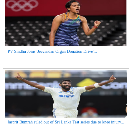
PV Sindhu Joins 'Jeevandan Organ Donation Drive'...
Jasprit Bumrah ruled out of Sri Lanka Test series due to knee injury...