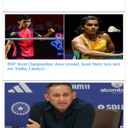
BWF World Championships' draws revealed, Ayush Shetty faces stern
test, Sindhu, Lakshya's ...