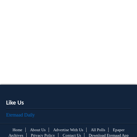
Like Us
Etemaad Daily
Home
About Us
Advertise With Us
All Polls
Epaper
Archives
Privacy Policy
Contact Us
Download Etemaad App