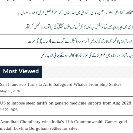
تلنگانہ کے ڈاکٹر وشنو وردھن ریڈی نے دبئی میں ہندوستان کے نئے قونصل جنرل کا عہدہ سنبھال لیا
دہلی میں پپو یادو پر حملے کی کوشش، پریس کانفرنس میں چپل پھینکی گئی، چاقو بردار شخص گرفتار
حیدرآباد: بالا نگر میں لاری کی زد میں آکر موٹرسائیکل سے گرنے سے 4 سالہ بچی کی موت
حیدرآباد: بورابنڈہ میں کم عمر لڑکے کی تیز رفتار کار کا قہر، دو سگے بھائی شدید زخمی
Most Viewed
San Francisco Turns to AI to Safeguard Whales From Ship Strikes
May 21, 2026
US to impose steep tariffs on generic medicine imports from Aug 2028
Jul 22, 2026
Arundhati Choudhary wins India's 11th Commonwealth Games gold
medal, Lovlina Borgohain settles for silver