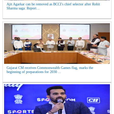
Ajit Agarkar can be removed as BCCI's chief selector after Rohit
Sharma saga: Report...
Gujarat CM receives Commonwealth Games flag, marks the
beginning of preparations for 2030 ...