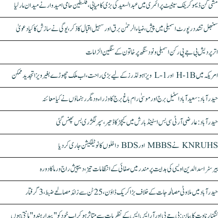
مشی گن ڈیموکریٹک سینیٹ پرائمری میں عبدالسعید کی بڑی کامیابی، فلسطین حامی امیدوار نے میدان مار لیا
سنبھل تشدد رپورٹ اسمبلی میں پیش، ضیاء الرحمٰن برق اور سہیل اقبال کا ذکر، یوگی نے سازش کا کیا دعویٰ
اتر پردیش بی جے پی رکن اسمبلی ونود سنگھ پر خاتون کے سنگین الزامات
امریکہ میں H-1B اور L-1 ویزا ہولڈرز کے لیے بڑی راحت، اب ملک چھوڑے بغیر ویزا تجدید ممکن
حیدرآباد: سعیدآباد اسٹیل برج اور موسیٰ رام باغ برج کا وزراء و دیگر رہنماؤں نے کیا معائنہ
حیدرآباد: عارضی آر ٹی سی بس اسٹینڈ بارش میں کیچڑ کا ڈھیر، سپر لگژری بس پھنس گئی
KNRUHS نے MBBS اور BDS داخلوں کا نوٹیفکیشن جاری کر دیا
بیرسٹر اسدالدین اویسی کی ہدایت پر مندر میں صفائی کے انتظامات تیز، دیپیش راج ورما کا دورہ
حیدرآباد میں ملاوٹی مصالحہ جات کے خلاف بڑا کریک ڈاؤن، 25 ٹن سے زائد مصالحے ضبط، 3 گرفتار
کنگنا رناوت کا بیان: بی جے پی اور آر ایس ایس کے نظریات سے متاثر ہو کر اب خود کو "بیدار ہندو" مانتی ہوں