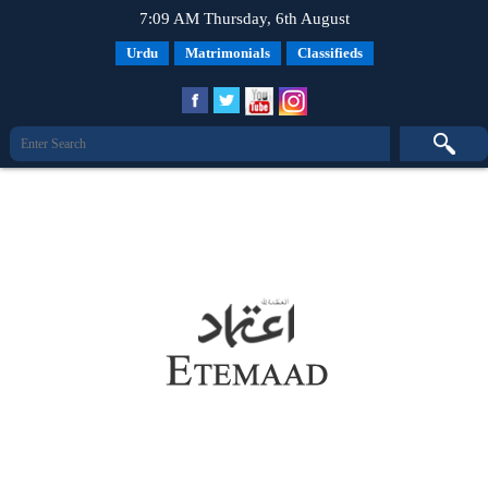
7:09 AM Thursday, 6th August
Urdu
Matrimonials
Classifieds