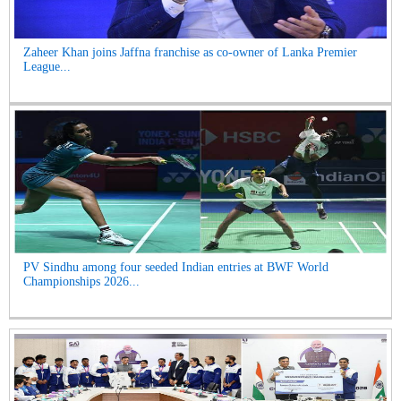
Zaheer Khan joins Jaffna franchise as co-owner of Lanka Premier
League...
PV Sindhu among four seeded Indian entries at BWF World
Championships 2026...