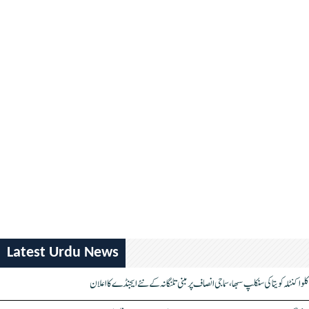
Latest Urdu News
کلواکنٹلہ کویتا کی سنکلپ سبھا، سماجی انصاف پر مبنی تلنگانہ کے نئے ایجنڈے کا اعلان