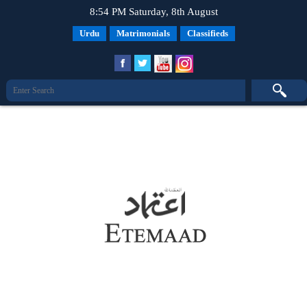
8:54 PM Saturday, 8th August
Urdu
Matrimonials
Classifieds