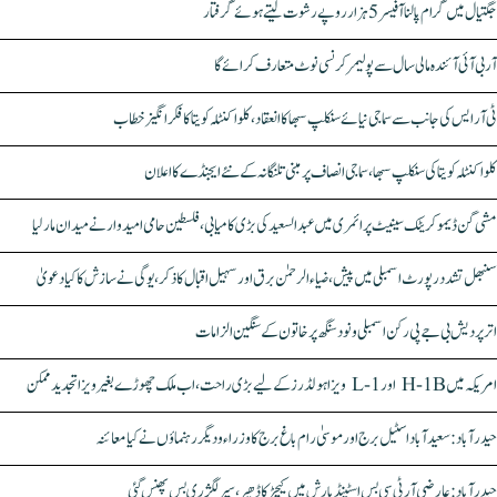
جگتیال میں گرام پالنا آفیسر 5 ہزار روپے رشوت لیتے ہوئے گرفتار
آر بی آئی آئندہ مالی سال سے پولیمر کرنسی نوٹ متعارف کرائے گا
ٹی آر ایس کی جانب سے سماجی نیائے سنکلپ سبھا کا انعقاد، کلواکنٹلہ کویتا کا فکر انگیز خطاب
کلواکنٹلہ کویتا کی سنکلپ سبھا، سماجی انصاف پر مبنی تلنگانہ کے نئے ایجنڈے کا اعلان
مشی گن ڈیموکریٹک سینیٹ پرائمری میں عبدالسعید کی بڑی کامیابی، فلسطین حامی امیدوار نے میدان مار لیا
سنبھل تشدد رپورٹ اسمبلی میں پیش، ضیاء الرحمٰن برق اور سہیل اقبال کا ذکر، یوگی نے سازش کا کیا دعویٰ
اتر پردیش بی جے پی رکن اسمبلی ونود سنگھ پر خاتون کے سنگین الزامات
امریکہ میں H-1B اور L-1 ویزا ہولڈرز کے لیے بڑی راحت، اب ملک چھوڑے بغیر ویزا تجدید ممکن
حیدرآباد: سعیدآباد اسٹیل برج اور موسیٰ رام باغ برج کا وزراء و دیگر رہنماؤں نے کیا معائنہ
حیدرآباد: عارضی آر ٹی سی بس اسٹینڈ بارش میں کیچڑ کا ڈھیر، سپر لگژری بس پھنس گئی