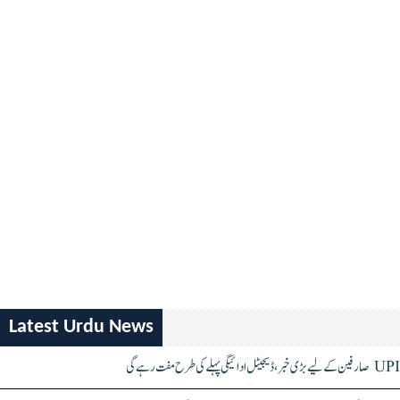
Latest Urdu News
UPI صارفین کے لیے بڑی خبر، ڈیجیٹل ادائیگی پہلے کی طرح مفت رہے گی