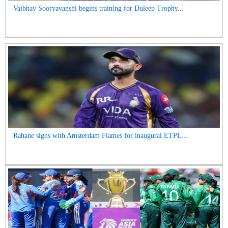
Vaibhav Sooryavanshi begins training for Duleep Trophy...
Rahane signs with Amsterdam Flames for inaugural ETPL...