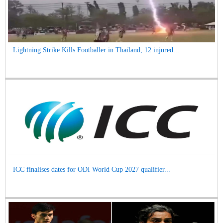
Lightning Strike Kills Footballer in Thailand, 12 injured...
ICC finalises dates for ODI World Cup 2027 qualifier...