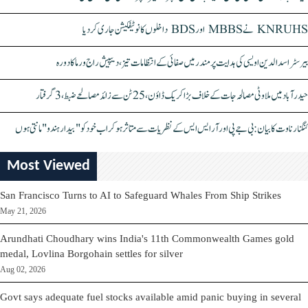
KNRUHS نے MBBS اور BDS داخلوں کا نوٹیفکیشن جاری کر دیا
بیرسٹر اسدالدین اویسی کی ہدایت پر مندر میں صفائی کے انتظامات تیز، دیپیش راج ورما کا دورہ
حیدرآباد میں ملاوٹی مصالحہ جات کے خلاف بڑا کریک ڈاؤن، 25 ٹن سے زائد مصالحے ضبط، 3 گرفتار
کنگنا رناوت کا بیان: بی جے پی اور آر ایس ایس کے نظریات سے متاثر ہو کر اب خود کو "بیدار ہندو" مانتی ہوں
Most Viewed
San Francisco Turns to AI to Safeguard Whales From Ship Strikes
May 21, 2026
Arundhati Choudhary wins India's 11th Commonwealth Games gold
medal, Lovlina Borgohain settles for silver
Aug 02, 2026
Govt says adequate fuel stocks available amid panic buying in several