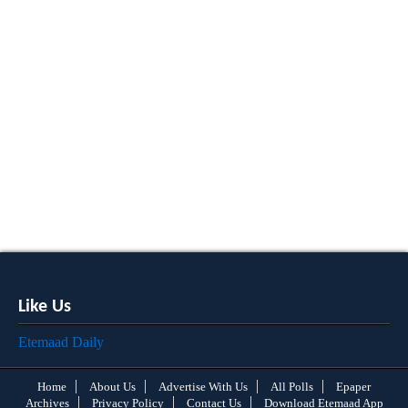
Like Us
Etemaad Daily
Home
About Us
Advertise With Us
All Polls
Epaper
Archives
Privacy Policy
Contact Us
Download Etemaad App