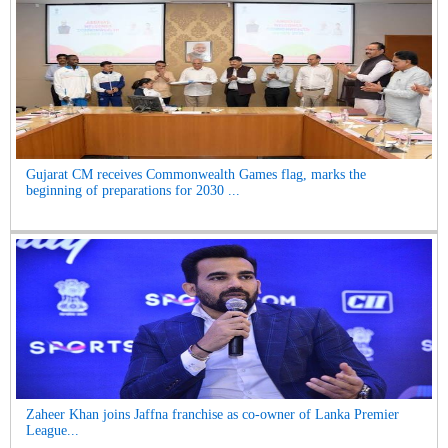
Gujarat CM receives Commonwealth Games flag, marks the
beginning of preparations for 2030 ...
Zaheer Khan joins Jaffna franchise as co-owner of Lanka Premier
League...