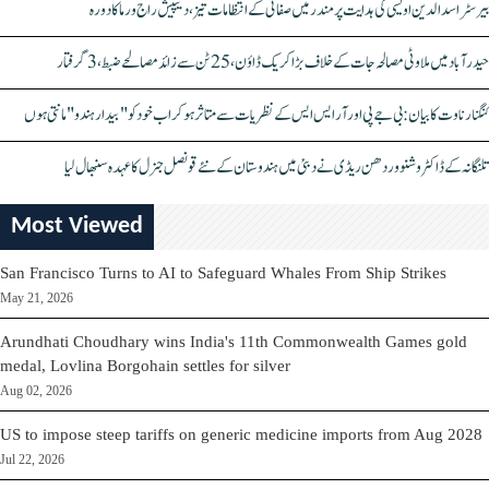
بیرسٹر اسدالدین اویسی کی ہدایت پر مندر میں صفائی کے انتظامات تیز، دیپیش راج ورما کا دورہ
حیدرآباد میں ملاوٹی مصالحہ جات کے خلاف بڑا کریک ڈاؤن، 25 ٹن سے زائد مصالحے ضبط، 3 گرفتار
کنگنا رناوت کا بیان: بی جے پی اور آر ایس ایس کے نظریات سے متاثر ہو کر اب خود کو "بیدار ہندو" مانتی ہوں
تلنگانہ کے ڈاکٹر وشنو وردھن ریڈی نے دبئی میں ہندوستان کے نئے قونصل جنرل کا عہدہ سنبھال لیا
Most Viewed
San Francisco Turns to AI to Safeguard Whales From Ship Strikes
May 21, 2026
Arundhati Choudhary wins India's 11th Commonwealth Games gold
medal, Lovlina Borgohain settles for silver
Aug 02, 2026
US to impose steep tariffs on generic medicine imports from Aug 2028
Jul 22, 2026