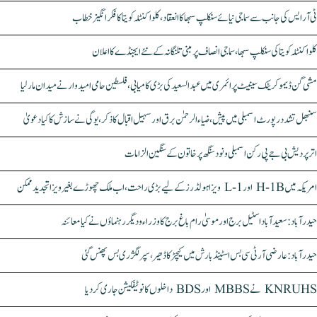
ٹی آر ایس کی جانب سے سماجی نیائے سنکلپ سبھا کا انعقاد، کلواکنٹلہ کویتا کا فکر انگیز خطاب
کلواکنٹلہ کویتا کی سنکلپ سبھا، سماجی انصاف پر مبنی تلنگانہ کے نئے ایجنڈے کا اعلان
مشی گن ڈیموکریٹک سینیٹ پرائمری میں عبدالسعید کی بڑی کامیابی، فلسطین حامی امیدوار نے میدان مار لیا
سنبھل تشدد رپورٹ اسمبلی میں پیش، ضیاء الرحمٰن برق اور سہیل اقبال کا ذکر، یوگی نے سازش کا کیا دعویٰ
اتر پردیش بی جے پی رکن اسمبلی ونود سنگھ پر خاتون کے سنگین الزامات
امریکہ میں H-1B اور L-1 ویزا ہولڈرز کے لیے بڑی راحت، اب ملک چھوڑے بغیر ویزا تجدید ممکن
حیدرآباد: سعیدآباد اسٹیل برج اور موسیٰ رام باغ برج کا وزراء و دیگر رہنماؤں نے کیا معائنہ
حیدرآباد: عارضی آر ٹی سی بس اسٹینڈ بارش میں کیچڑ کا ڈھیر، سپر لگژری بس پھنس گئی
KNRUHS نے MBBS اور BDS داخلوں کا نوٹیفکیشن جاری کر دیا