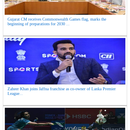
Gujarat CM receives Commonwealth Games flag, marks the
beginning of preparations for 2030 ...
Zaheer Khan joins Jaffna franchise as co-owner of Lanka Premier
League...