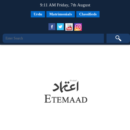
9:11 AM Friday, 7th August
Urdu
Matrimonials
Classifieds