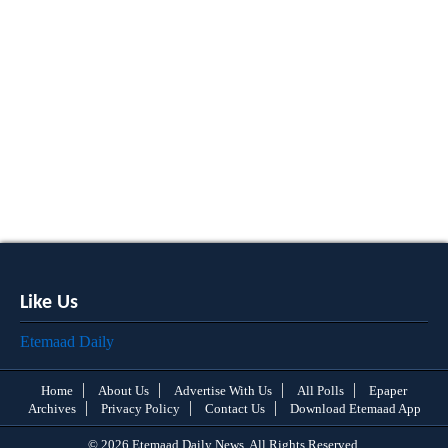
Like Us
Etemaad Daily
Home
About Us
Advertise With Us
All Polls
Epaper
Archives
Privacy Policy
Contact Us
Download Etemaad App
© 2026 Etemaad Daily News, All Rights Reserved.