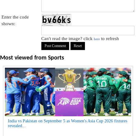
Enter the code
shown:
Can't read the image? click
to refresh
here
Most viewed from
Sports
India vs Pakistan on September 5 as Women's Asia Cup 2026 fixtures
revealed...