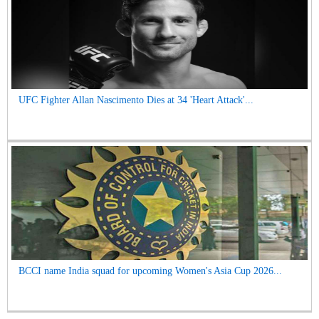
UFC Fighter Allan Nascimento Dies at 34 'Heart Attack'...
BCCI name India squad for upcoming Women's Asia Cup 2026...