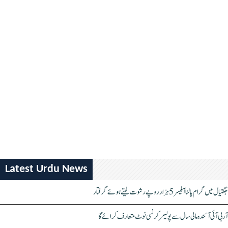
Latest Urdu News
جگتیال میں گرام پالنا آفیسر 5 ہزار روپے رشوت لیتے ہوئے گرفتار
آر بی آئی آئندہ مالی سال سے پولیمر کرنسی نوٹ متعارف کرائے گا