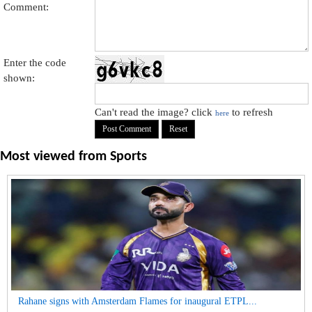
Comment:
Enter the code
shown:
Can't read the image? click
to refresh
here
Most viewed from
Sports
Rahane signs with Amsterdam Flames for inaugural ETPL...