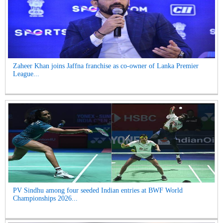
Zaheer Khan joins Jaffna franchise as co-owner of Lanka Premier
League...
PV Sindhu among four seeded Indian entries at BWF World
Championships 2026...