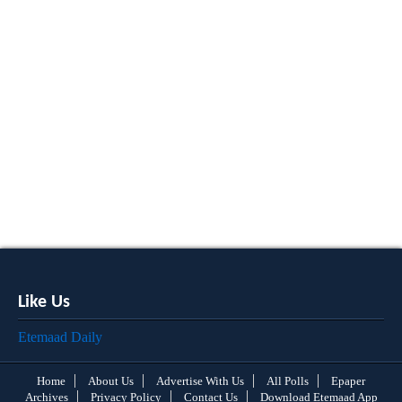
Like Us
Etemaad Daily
Home
About Us
Advertise With Us
All Polls
Epaper
Archives
Privacy Policy
Contact Us
Download Etemaad App