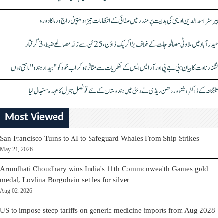
بیرسٹر اسدالدین اویسی کی ہدایت پر مندر میں صفائی کے انتظامات تیز، دیپیش راج ورما کا دورہ
حیدرآباد میں ملاوٹی مصالحہ جات کے خلاف بڑا کریک ڈاؤن، 25 ٹن سے زائد مصالحے ضبط، 3 گرفتار
کنگنا رناوت کا بیان: بی جے پی اور آر ایس ایس کے نظریات سے متاثر ہو کر اب خود کو "بیدار ہندو" مانتی ہوں
تلنگانہ کے ڈاکٹر وشنو وردھن ریڈی نے دبئی میں ہندوستان کے نئے قونصل جنرل کا عہدہ سنبھال لیا
Most Viewed
San Francisco Turns to AI to Safeguard Whales From Ship Strikes
May 21, 2026
Arundhati Choudhary wins India's 11th Commonwealth Games gold
medal, Lovlina Borgohain settles for silver
Aug 02, 2026
US to impose steep tariffs on generic medicine imports from Aug 2028