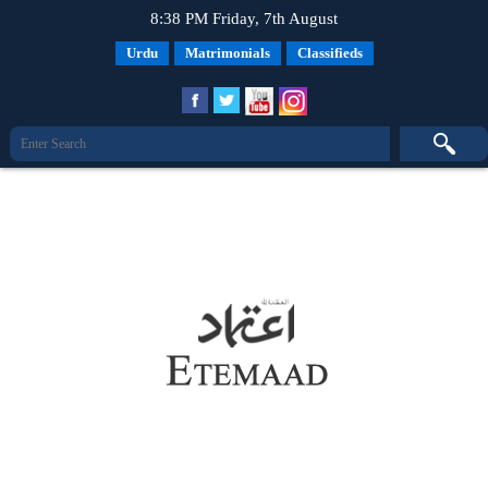
8:38 PM Friday, 7th August
Urdu
Matrimonials
Classifieds