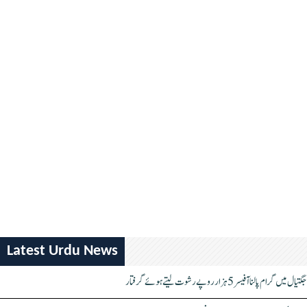
Latest Urdu News
جگتیال میں گرام پالنا آفیسر 5 ہزار روپے رشوت لیتے ہوئے گرفتار