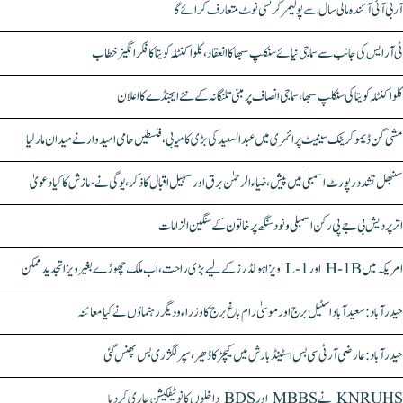
آر بی آئی آئندہ مالی سال سے پولیمر کرنسی نوٹ متعارف کرائے گا
ٹی آر ایس کی جانب سے سماجی نیائے سنکلپ سبھا کا انعقاد، کلواکنٹلہ کویتا کا فکر انگیز خطاب
کلواکنٹلہ کویتا کی سنکلپ سبھا، سماجی انصاف پر مبنی تلنگانہ کے نئے ایجنڈے کا اعلان
مشی گن ڈیموکریٹک سینیٹ پرائمری میں عبدالسعید کی بڑی کامیابی، فلسطین حامی امیدوار نے میدان مار لیا
سنبھل تشدد رپورٹ اسمبلی میں پیش، ضیاء الرحمٰن برق اور سہیل اقبال کا ذکر، یوگی نے سازش کا کیا دعویٰ
اتر پردیش بی جے پی رکن اسمبلی ونود سنگھ پر خاتون کے سنگین الزامات
امریکہ میں H-1B اور L-1 ویزا ہولڈرز کے لیے بڑی راحت، اب ملک چھوڑے بغیر ویزا تجدید ممکن
حیدرآباد: سعیدآباد اسٹیل برج اور موسیٰ رام باغ برج کا وزراء و دیگر رہنماؤں نے کیا معائنہ
حیدرآباد: عارضی آر ٹی سی بس اسٹینڈ بارش میں کیچڑ کا ڈھیر، سپر لگژری بس پھنس گئی
KNRUHS نے MBBS اور BDS داخلوں کا نوٹیفکیشن جاری کر دیا