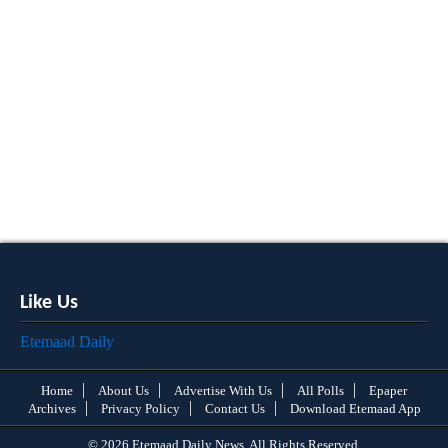
Like Us
Etemaad Daily
Home
About Us
Advertise With Us
All Polls
Epaper
Archives
Privacy Policy
Contact Us
Download Etemaad App
© 2026 Etemaad Daily News, All Rights Reserved.