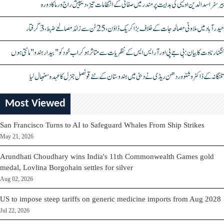
بیرسٹر اسدالدین اویسی کی ہدایت پر مندر میں صفائی کے انتظامات تیز، دیپیش راج ورما کا دورہ
حیدرآباد میں ملاوٹی مصالحہ جات کے خلاف بڑا کریک ڈاؤن، 25 ٹن سے زائد مصالحے ضبط، 3 گرفتار
کنگنا رناوت کا بیان: بی جے پی اور آر ایس ایس کے نظریات سے متاثر ہو کر اب خود کو "بیدار ہندو" مانتی ہوں
تلنگانہ کے ڈاکٹر وشنو وردھن ریڈی نے دبئی میں ہندوستان کے نئے قونصل جنرل کا عہدہ سنبھال لیا
Most Viewed
San Francisco Turns to AI to Safeguard Whales From Ship Strikes
May 21, 2026
Arundhati Choudhary wins India's 11th Commonwealth Games gold
medal, Lovlina Borgohain settles for silver
Aug 02, 2026
US to impose steep tariffs on generic medicine imports from Aug 2028
Jul 22, 2026