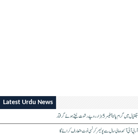
Latest Urdu News
جگتیال میں گرام پالنا آفیسر 5 ہزار روپے رشوت لیتے ہوئے گرفتار
آر بی آئی آئندہ مالی سال سے پولیمر کرنسی نوٹ متعارف کرائے گا