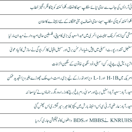
ٹی آر ایس کی جانب سے سماجی نیائے سنکلپ سبھا کا انعقاد، کلواکنٹلہ کویتا کا فکر انگیز خطاب
کلواکنٹلہ کویتا کی سنکلپ سبھا، سماجی انصاف پر مبنی تلنگانہ کے نئے ایجنڈے کا اعلان
مشی گن ڈیموکریٹک سینیٹ پرائمری میں عبدالسعید کی بڑی کامیابی، فلسطین حامی امیدوار نے میدان مار لیا
سنبھل تشدد رپورٹ اسمبلی میں پیش، ضیاء الرحمٰن برق اور سہیل اقبال کا ذکر، یوگی نے سازش کا کیا دعویٰ
اتر پردیش بی جے پی رکن اسمبلی ونود سنگھ پر خاتون کے سنگین الزامات
امریکہ میں H-1B اور L-1 ویزا ہولڈرز کے لیے بڑی راحت، اب ملک چھوڑے بغیر ویزا تجدید ممکن
حیدرآباد: سعیدآباد اسٹیل برج اور موسیٰ رام باغ برج کا وزراء و دیگر رہنماؤں نے کیا معائنہ
حیدرآباد: عارضی آر ٹی سی بس اسٹینڈ بارش میں کیچڑ کا ڈھیر، سپر لگژری بس پھنس گئی
KNRUHS نے MBBS اور BDS داخلوں کا نوٹیفکیشن جاری کر دیا