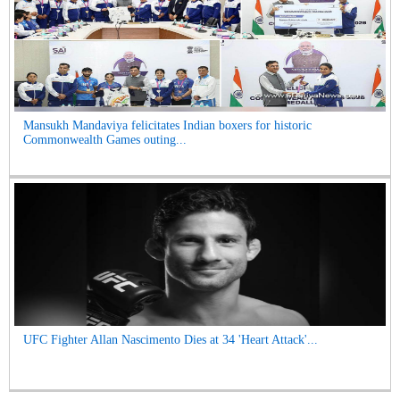
Mansukh Mandaviya felicitates Indian boxers for historic
Commonwealth Games outing...
UFC Fighter Allan Nascimento Dies at 34 'Heart Attack'...