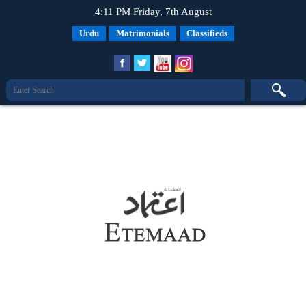
4:11 PM Friday, 7th August
Urdu
Matrimonials
Classifieds