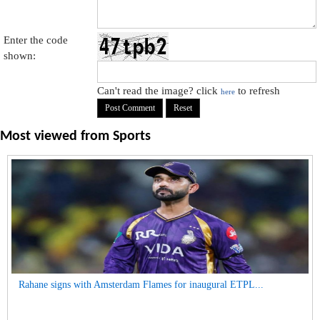
Enter the code
shown:
Can't read the image? click
to refresh
here
Most viewed from
Sports
Rahane signs with Amsterdam Flames for inaugural ETPL...