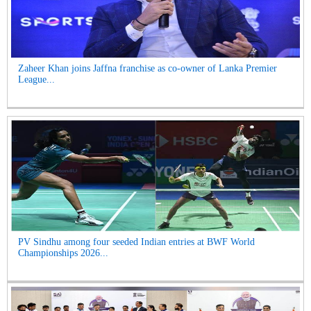
Zaheer Khan joins Jaffna franchise as co-owner of Lanka Premier
League...
PV Sindhu among four seeded Indian entries at BWF World
Championships 2026...