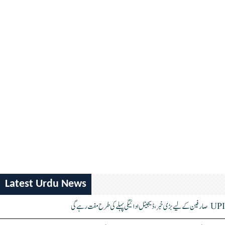
Latest Urdu News
UPI صارفین کے لیے بڑی خبر، ڈیجیٹل ادائیگی پہلے کی طرح مفت رہے گی