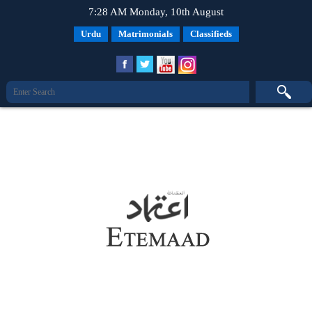
7:28 AM Monday, 10th August
Urdu
Matrimonials
Classifieds