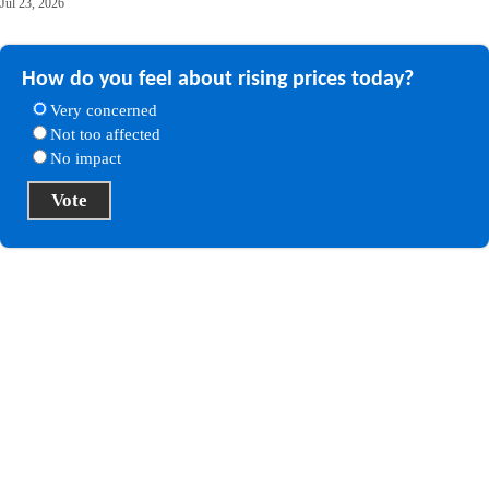
Jul 23, 2026
How do you feel about rising prices today?
Very concerned
Not too affected
No impact