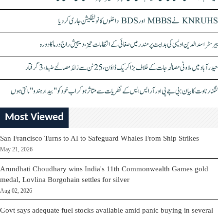
KNRUHS نے MBBS اور BDS داخلوں کا نوٹیفکیشن جاری کر دیا
بیرسٹر اسدالدین اویسی کی ہدایت پر مندر میں صفائی کے انتظامات تیز، دیپیش راج ورما کا دورہ
حیدرآباد میں ملاوٹی مصالحہ جات کے خلاف بڑا کریک ڈاؤن، 25 ٹن سے زائد مصالحے ضبط، 3 گرفتار
کنگنا رناوت کا بیان: بی جے پی اور آر ایس ایس کے نظریات سے متاثر ہو کر اب خود کو "بیدار ہندو" مانتی ہوں
Most Viewed
San Francisco Turns to AI to Safeguard Whales From Ship Strikes
May 21, 2026
Arundhati Choudhary wins India's 11th Commonwealth Games gold
medal, Lovlina Borgohain settles for silver
Aug 02, 2026
Govt says adequate fuel stocks available amid panic buying in several