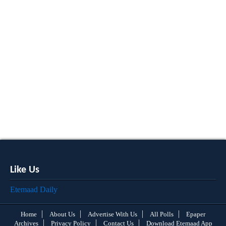
Like Us
Etemaad Daily
Home
About Us
Advertise With Us
All Polls
Epaper
Archives
Privacy Policy
Contact Us
Download Etemaad App