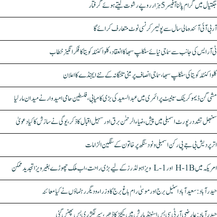
جگتیال میں گرام پالنا آفیسر 5 ہزار روپے رشوت لیتے ہوئے گرفتار
آر بی آئی آئندہ مالی سال سے پولیمر کرنسی نوٹ متعارف کرائے گا
ٹی آر ایس کی جانب سے سماجی نیائے سنکلپ سبھا کا انعقاد، کلواکنٹلہ کویتا کا فکر انگیز خطاب
کلواکنٹلہ کویتا کی سنکلپ سبھا، سماجی انصاف پر مبنی تلنگانہ کے نئے ایجنڈے کا اعلان
مشی گن ڈیموکریٹک سینیٹ پرائمری میں عبدالسعید کی بڑی کامیابی، فلسطین حامی امیدوار نے میدان مار لیا
سنبھل تشدد رپورٹ اسمبلی میں پیش، ضیاء الرحمٰن برق اور سہیل اقبال کا ذکر، یوگی نے سازش کا کیا دعویٰ
اتر پردیش بی جے پی رکن اسمبلی ونود سنگھ پر خاتون کے سنگین الزامات
امریکہ میں H-1B اور L-1 ویزا ہولڈرز کے لیے بڑی راحت، اب ملک چھوڑے بغیر ویزا تجدید ممکن
حیدرآباد: سعیدآباد اسٹیل برج اور موسیٰ رام باغ برج کا وزراء و دیگر رہنماؤں نے کیا معائنہ
حیدرآباد: عارضی آر ٹی سی بس اسٹینڈ بارش میں کیچڑ کا ڈھیر، سپر لگژری بس پھنس گئی