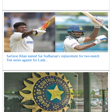
Sarfaraz Khan named Sai Sudharsan's replacement for two-match
Test series against Sri Lank...