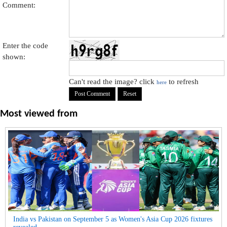
Comment:
Enter the code
shown:
Can't read the image? click
to refresh
here
Most viewed from
India vs Pakistan on September 5 as Women's Asia Cup 2026 fixtures