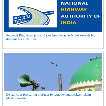
Regional Ring Road project faces fresh delay as NHAI extends bid
deadline for sixth time...
Bengal cops pressuring mosques to remove loudspeakers, claim
Muslim leaders...