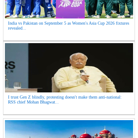
India vs Pakistan on September 5 as Women's Asia Cup 2026 fixtures
revealed...
I trust Gen Z blindly, protesting doesn't make them anti-national:
RSS chief Mohan Bhagwat...