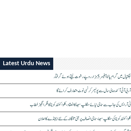
Latest Urdu News
جگتیال میں گرام پالنا آفیسر 5 ہزار روپے رشوت لیتے ہوئے گرفتار
آر بی آئی آئندہ مالی سال سے پولیمر کرنسی نوٹ متعارف کرائے گا
ٹی آر ایس کی جانب سے سماجی نیائے سنکلپ سبھا کا انعقاد، کلواکنٹلہ کویتا کا فکر انگیز خطاب
کلواکنٹلہ کویتا کی سنکلپ سبھا، سماجی انصاف پر مبنی تلنگانہ کے نئے ایجنڈے کا اعلان