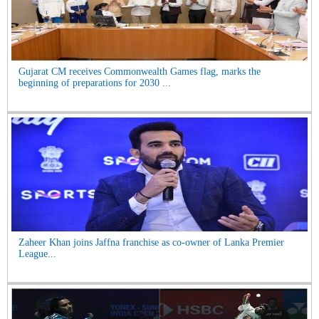
Gujarat CM receives Commonwealth Games flag, marks the
beginning of preparations for 2030 ...
Zaheer Khan joins Jaffna franchise as co-owner of Lanka Premier
League...