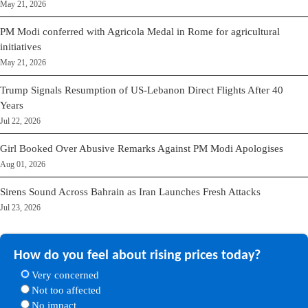
May 21, 2026
PM Modi conferred with Agricola Medal in Rome for agricultural
initiatives
May 21, 2026
Trump Signals Resumption of US-Lebanon Direct Flights After 40
Years
Jul 22, 2026
Girl Booked Over Abusive Remarks Against PM Modi Apologises
Aug 01, 2026
Sirens Sound Across Bahrain as Iran Launches Fresh Attacks
Jul 23, 2026
How do you feel about rising prices today?
Very concerned
Not too affected
No impact