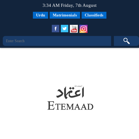
3:34 AM Friday, 7th August
Urdu
Matrimonials
Classifieds