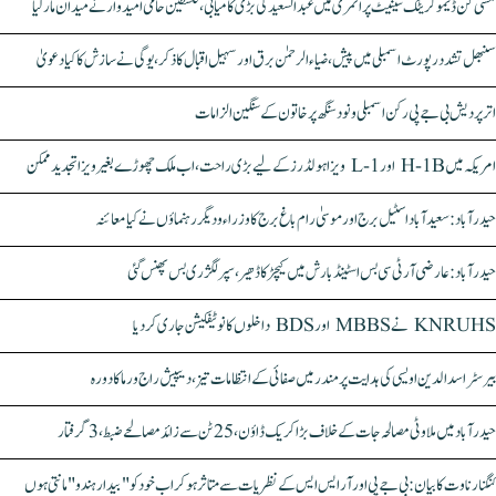
مشی گن ڈیموکریٹک سینیٹ پرائمری میں عبدالسعید کی بڑی کامیابی، فلسطین حامی امیدوار نے میدان مار لیا
سنبھل تشدد رپورٹ اسمبلی میں پیش، ضیاء الرحمٰن برق اور سہیل اقبال کا ذکر، یوگی نے سازش کا کیا دعویٰ
اتر پردیش بی جے پی رکن اسمبلی ونود سنگھ پر خاتون کے سنگین الزامات
امریکہ میں H-1B اور L-1 ویزا ہولڈرز کے لیے بڑی راحت، اب ملک چھوڑے بغیر ویزا تجدید ممکن
حیدرآباد: سعیدآباد اسٹیل برج اور موسیٰ رام باغ برج کا وزراء و دیگر رہنماؤں نے کیا معائنہ
حیدرآباد: عارضی آر ٹی سی بس اسٹینڈ بارش میں کیچڑ کا ڈھیر، سپر لگژری بس پھنس گئی
KNRUHS نے MBBS اور BDS داخلوں کا نوٹیفکیشن جاری کر دیا
بیرسٹر اسدالدین اویسی کی ہدایت پر مندر میں صفائی کے انتظامات تیز، دیپیش راج ورما کا دورہ
حیدرآباد میں ملاوٹی مصالحہ جات کے خلاف بڑا کریک ڈاؤن، 25 ٹن سے زائد مصالحے ضبط، 3 گرفتار
کنگنا رناوت کا بیان: بی جے پی اور آر ایس ایس کے نظریات سے متاثر ہو کر اب خود کو "بیدار ہندو" مانتی ہوں