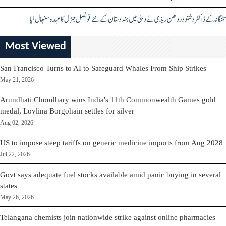
تلنگانہ کے ڈاکٹر وشنو وردھن ریڈی نے دبئی میں ہندوستان کے نئے قونصل جنرل کا عہدہ سنبھال لیا
Most Viewed
San Francisco Turns to AI to Safeguard Whales From Ship Strikes
May 21, 2026
Arundhati Choudhary wins India's 11th Commonwealth Games gold
medal, Lovlina Borgohain settles for silver
Aug 02, 2026
US to impose steep tariffs on generic medicine imports from Aug 2028
Jul 22, 2026
Govt says adequate fuel stocks available amid panic buying in several
states
May 26, 2026
Telangana chemists join nationwide strike against online pharmacies