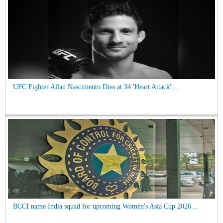
UFC Fighter Allan Nascimento Dies at 34 'Heart Attack'...
BCCI name India squad for upcoming Women's Asia Cup 2026...