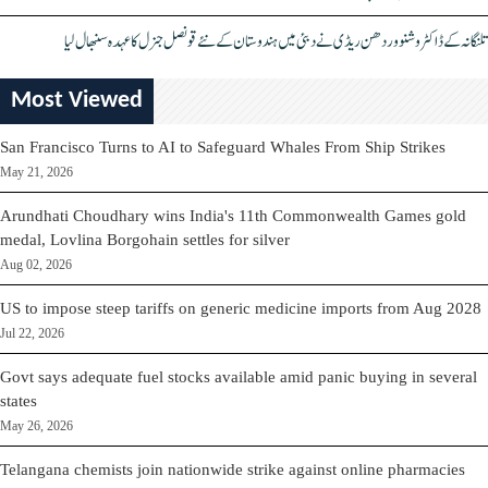
تلنگانہ کے ڈاکٹر وشنو وردھن ریڈی نے دبئی میں ہندوستان کے نئے قونصل جنرل کا عہدہ سنبھال لیا
Most Viewed
San Francisco Turns to AI to Safeguard Whales From Ship Strikes
May 21, 2026
Arundhati Choudhary wins India's 11th Commonwealth Games gold
medal, Lovlina Borgohain settles for silver
Aug 02, 2026
US to impose steep tariffs on generic medicine imports from Aug 2028
Jul 22, 2026
Govt says adequate fuel stocks available amid panic buying in several
states
May 26, 2026
Telangana chemists join nationwide strike against online pharmacies