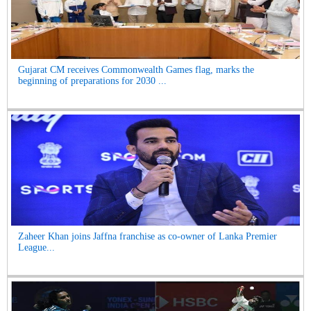
Gujarat CM receives Commonwealth Games flag, marks the
beginning of preparations for 2030 ...
Zaheer Khan joins Jaffna franchise as co-owner of Lanka Premier
League...