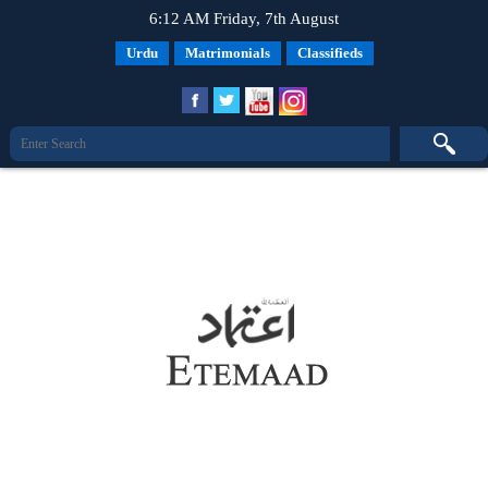
6:12 AM Friday, 7th August
Urdu
Matrimonials
Classifieds