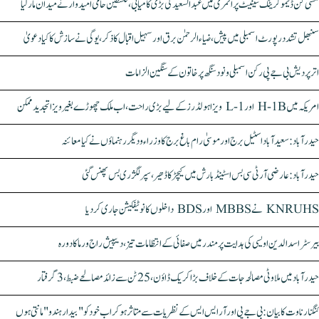
مشی گن ڈیموکریٹک سینیٹ پرائمری میں عبدالسعید کی بڑی کامیابی، فلسطین حامی امیدوار نے میدان مار لیا
سنبھل تشدد رپورٹ اسمبلی میں پیش، ضیاء الرحمٰن برق اور سہیل اقبال کا ذکر، یوگی نے سازش کا کیا دعویٰ
اتر پردیش بی جے پی رکن اسمبلی ونود سنگھ پر خاتون کے سنگین الزامات
امریکہ میں H-1B اور L-1 ویزا ہولڈرز کے لیے بڑی راحت، اب ملک چھوڑے بغیر ویزا تجدید ممکن
حیدرآباد: سعیدآباد اسٹیل برج اور موسیٰ رام باغ برج کا وزراء و دیگر رہنماؤں نے کیا معائنہ
حیدرآباد: عارضی آر ٹی سی بس اسٹینڈ بارش میں کیچڑ کا ڈھیر، سپر لگژری بس پھنس گئی
KNRUHS نے MBBS اور BDS داخلوں کا نوٹیفکیشن جاری کر دیا
بیرسٹر اسدالدین اویسی کی ہدایت پر مندر میں صفائی کے انتظامات تیز، دیپیش راج ورما کا دورہ
حیدرآباد میں ملاوٹی مصالحہ جات کے خلاف بڑا کریک ڈاؤن، 25 ٹن سے زائد مصالحے ضبط، 3 گرفتار
کنگنا رناوت کا بیان: بی جے پی اور آر ایس ایس کے نظریات سے متاثر ہو کر اب خود کو "بیدار ہندو" مانتی ہوں