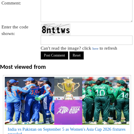
Comment:
Enter the code
shown:
Can't read the image? click
to refresh
here
Most viewed from
India vs Pakistan on September 5 as Women's Asia Cup 2026 fixtures