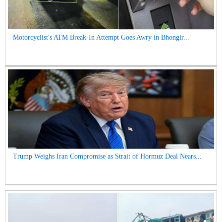
Motorcyclist's ATM Break-In Attempt Goes Awry in Bhongir...
Trump Weighs Iran Compromise as Strait of Hormuz Deal Nears...