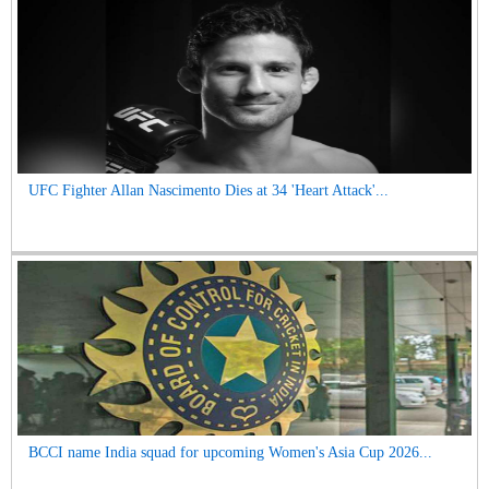
UFC Fighter Allan Nascimento Dies at 34 'Heart Attack'...
BCCI name India squad for upcoming Women's Asia Cup 2026...