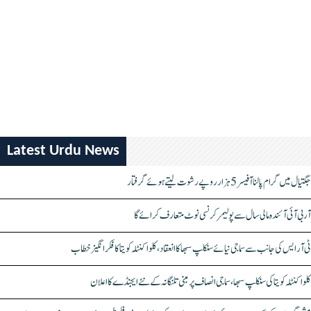
Latest Urdu News
جگتیال میں گرام پالنا آفیسر 5 ہزار روپے رشوت لیتے ہوئے گرفتار
آر بی آئی آئندہ مالی سال سے پولیمر کرنسی نوٹ متعارف کرائے گا
ٹی آر ایس کی جانب سے سماجی نیائے سنکلپ سبھا کا انعقاد، کلواکنٹلہ کویتا کا فکر انگیز خطاب
کلواکنٹلہ کویتا کی سنکلپ سبھا، سماجی انصاف پر مبنی تلنگانہ کے نئے ایجنڈے کا اعلان