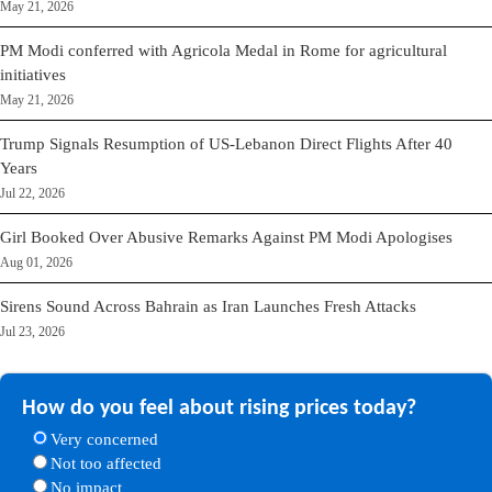
May 21, 2026
PM Modi conferred with Agricola Medal in Rome for agricultural
initiatives
May 21, 2026
Trump Signals Resumption of US-Lebanon Direct Flights After 40
Years
Jul 22, 2026
Girl Booked Over Abusive Remarks Against PM Modi Apologises
Aug 01, 2026
Sirens Sound Across Bahrain as Iran Launches Fresh Attacks
Jul 23, 2026
How do you feel about rising prices today?
Very concerned
Not too affected
No impact