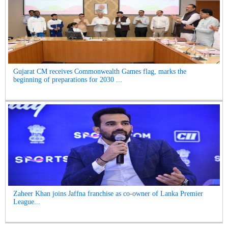
Gujarat CM receives Commonwealth Games flag, marks the
beginning of preparations for 2030 ...
Zaheer Khan joins Jaffna franchise as co-owner of Lanka Premier
League...