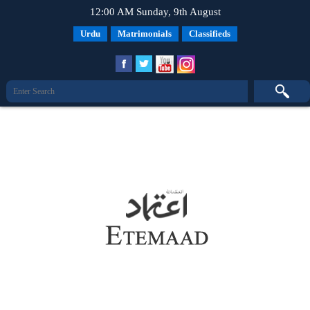
12:00 AM Sunday, 9th August
Urdu
Matrimonials
Classifieds