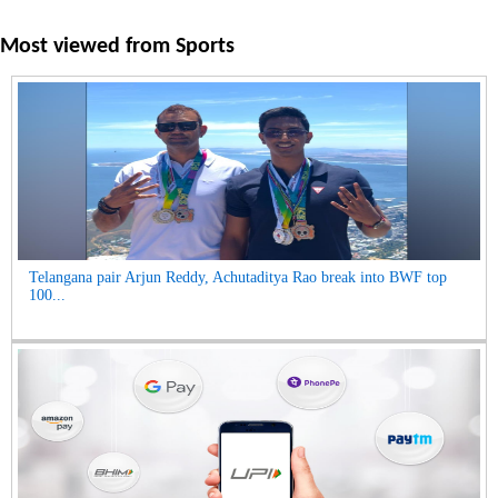
Most viewed from
Sports
Telangana pair Arjun Reddy, Achutaditya Rao break into BWF top
100...