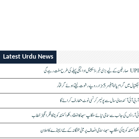
Latest Urdu News
UPI صارفین کے لیے بڑی خبر، ڈیجیٹل ادائیگی پہلے کی طرح مفت رہے گی
جگتیال میں گرام پالنا آفیسر 5 ہزار روپے رشوت لیتے ہوئے گرفتار
آر بی آئی آئندہ مالی سال سے پولیمر کرنسی نوٹ متعارف کرائے گا
ٹی آر ایس کی جانب سے سماجی نیائے سنکلپ سبھا کا انعقاد، کلواکنٹلہ کویتا کا فکر انگیز خطاب
کلواکنٹلہ کویتا کی سنکلپ سبھا، سماجی انصاف پر مبنی تلنگانہ کے نئے ایجنڈے کا اعلان