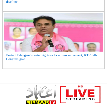
deadline...
Protect Telangana’s water rights or face mass movement, KTR tells
Congress govt...