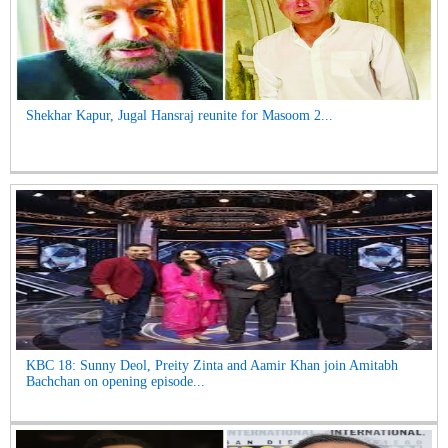
Shekhar Kapur, Jugal Hansraj reunite for Masoom 2...
KBC 18: Sunny Deol, Preity Zinta and Aamir Khan join Amitabh
Bachchan on opening episode...