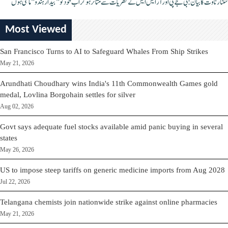
کنگنا رناوت کا بیان: بی جے پی اور آر ایس ایس کے نظریات سے متاثر ہو کر اب خود کو "بیدار ہندو" مانتی ہوں
Most Viewed
San Francisco Turns to AI to Safeguard Whales From Ship Strikes
May 21, 2026
Arundhati Choudhary wins India's 11th Commonwealth Games gold
medal, Lovlina Borgohain settles for silver
Aug 02, 2026
Govt says adequate fuel stocks available amid panic buying in several
states
May 26, 2026
US to impose steep tariffs on generic medicine imports from Aug 2028
Jul 22, 2026
Telangana chemists join nationwide strike against online pharmacies
May 21, 2026