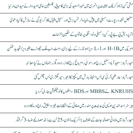
مشی گن ڈیموکریٹک سینیٹ پرائمری میں عبدالسعید کی بڑی کامیابی، فلسطین حامی امیدوار نے میدان مار لیا
سنبھل تشدد رپورٹ اسمبلی میں پیش، ضیاء الرحمٰن برق اور سہیل اقبال کا ذکر، یوگی نے سازش کا کیا دعویٰ
اتر پردیش بی جے پی رکن اسمبلی ونود سنگھ پر خاتون کے سنگین الزامات
امریکہ میں H-1B اور L-1 ویزا ہولڈرز کے لیے بڑی راحت، اب ملک چھوڑے بغیر ویزا تجدید ممکن
حیدرآباد: سعیدآباد اسٹیل برج اور موسیٰ رام باغ برج کا وزراء و دیگر رہنماؤں نے کیا معائنہ
حیدرآباد: عارضی آر ٹی سی بس اسٹینڈ بارش میں کیچڑ کا ڈھیر، سپر لگژری بس پھنس گئی
KNRUHS نے MBBS اور BDS داخلوں کا نوٹیفکیشن جاری کر دیا
بیرسٹر اسدالدین اویسی کی ہدایت پر مندر میں صفائی کے انتظامات تیز، دیپیش راج ورما کا دورہ
حیدرآباد میں ملاوٹی مصالحہ جات کے خلاف بڑا کریک ڈاؤن، 25 ٹن سے زائد مصالحے ضبط، 3 گرفتار