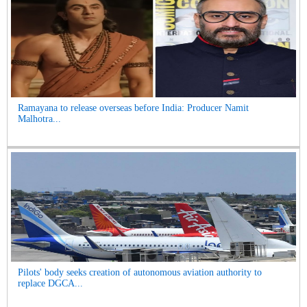
Ramayana to release overseas before India: Producer Namit
Malhotra...
Pilots' body seeks creation of autonomous aviation authority to
replace DGCA...