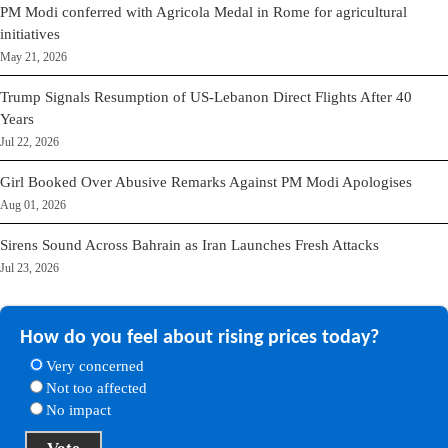
PM Modi conferred with Agricola Medal in Rome for agricultural
initiatives
May 21, 2026
Trump Signals Resumption of US-Lebanon Direct Flights After 40
Years
Jul 22, 2026
Girl Booked Over Abusive Remarks Against PM Modi Apologises
Aug 01, 2026
Sirens Sound Across Bahrain as Iran Launches Fresh Attacks
Jul 23, 2026
How do you feel about rising prices today?
Very concerned
Not too affected
No impact